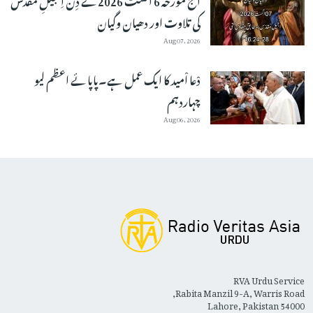
کی تلاوت اور دھیان وگیان
Aug 07, 2026
دْعا اْمید کا ایک عمل ہے۔پاپائے اعظم لیو
چہاردہم
Aug 06, 2026
RVA Urdu Service
Rabita Manzil 9-A, Warris Road,
Lahore, Pakistan 54000