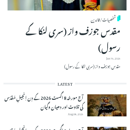
شخصیات/قائدین
مقدس جوزف واز (سری لنکا کے
رسول)
Jan 16, 2026
مقدس جوزف واز (سری لنکا کے رسول)
LATEST
آج مورخہ 8 اگست 2026 کے دِن اِنجیلِ مُقدّس
کی تلاوت اور دھیان وگیان
Aug 08, 2026
آج مورخہ 6 اگست 2026 کے دِن اِنجیلِ مُقدّس