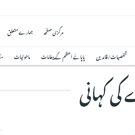
مرکزی صفحہ
ہمارے متعلق
شخصیات/قائدین
پاپائے اعظم کے پیغامات
ماحولیات
مک
کی کہانی