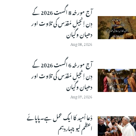
آج مورخہ 8 اگست 2026 کے
دِن اِنجیلِ مُقدّس کی تلاوت اور
دھیان وگیان
Aug 08, 2026
آج مورخہ 6 اگست 2026 کے
دِن اِنجیلِ مُقدّس کی تلاوت اور
دھیان وگیان
Aug 07, 2026
دْعا اْمید کا ایک عمل ہے۔پاپائے
اعظم لیو چہاردہم