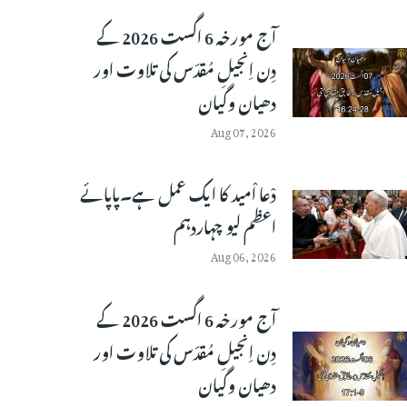
آج مورخہ 6 اگست 2026 کے
دِن اِنجیلِ مُقدّس کی تلاوت اور
دھیان وگیان
Aug 07, 2026
دْعا اْمید کا ایک عمل ہے۔پاپائے
اعظم لیو چہاردہم
Aug 06, 2026
آج مورخہ 6 اگست 2026 کے
دِن اِنجیلِ مُقدّس کی تلاوت اور
دھیان وگیان