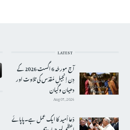
LATEST
آج مورخہ 6 اگست 2026 کے
دِن اِنجیلِ مُقدّس کی تلاوت اور
دھیان وگیان
Aug 07, 2026
دْعا اْمید کا ایک عمل ہے۔پاپائے
اعظم لیو چہاردہم