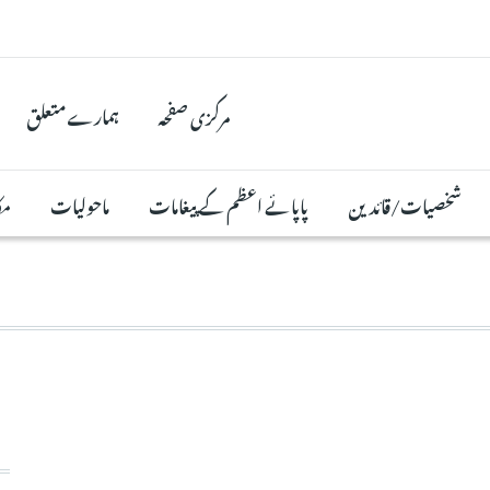
مرکزی صفحہ
ہمارے متعلق
شخصیات/قائدین
پاپائے اعظم کے پیغامات
ماحولیات
مک