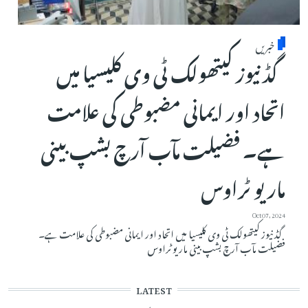
خبریں
گڈ نیوز کیتھولک ٹی وی کلیسیا میں
اتحاد اور ایمانی مضبوطی کی علامت
ہے۔ فضیلت مآب آرچ بشپ بینی
ماریو ٹراوس
Oct 07, 2024
گڈ نیوز کیتھولک ٹی وی کلیسیا میں اتحاد اور ایمانی مضبوطی کی علامت ہے۔
فضیلت مآب آرچ بشپ بینی ماریو ٹراوس
LATEST