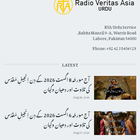
RVA Urdu Service
Rabita Manzil 9-A, Warris Road,
Lahore, Pakistan 54000
Phone: +92 42 35404129
LATEST
آج مورخہ 8 اگست 2026 کے دِن اِنجیلِ مُقدّس
کی تلاوت اور دھیان وگیان
Aug 08, 2026
آج مورخہ 6 اگست 2026 کے دِن اِنجیلِ مُقدّس
کی تلاوت اور دھیان وگیان
Aug 07, 2026