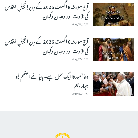
آج مورخہ 8 اگست 2026 کے دِن اِنجیلِ مُقدّس
کی تلاوت اور دھیان وگیان
Aug 08, 2026
آج مورخہ 6 اگست 2026 کے دِن اِنجیلِ مُقدّس
کی تلاوت اور دھیان وگیان
Aug 07, 2026
دْعا اْمید کا ایک عمل ہے۔پاپائے اعظم لیو
چہاردہم
Aug 06, 2026