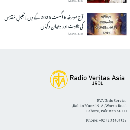
آج مورخہ 6 اگست 2026 کے دِن اِنجیلِ مُقدّس
کی تلاوت اور دھیان وگیان
Aug 06, 2026
RVA Urdu Service
Rabita Manzil 9-A, Warris Road,
Lahore, Pakistan 54000
Phone: +92 42 35404129