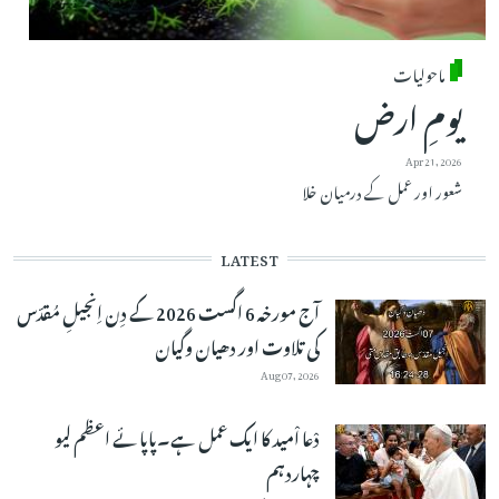
ماحولیات
یومِ ارض
Apr 21, 2026
شعور اور عمل کے درمیان خلا
LATEST
آج مورخہ 6 اگست 2026 کے دِن اِنجیلِ مُقدّس
کی تلاوت اور دھیان وگیان
Aug 07, 2026
دْعا اْمید کا ایک عمل ہے۔پاپائے اعظم لیو
چہاردہم
Aug 06, 2026