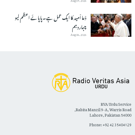
دْعا اْمید کا ایک عمل ہے۔پاپائے اعظم لیو
چہاردہم
Aug 06, 2026
RVA Urdu Service
Rabita Manzil 9-A, Warris Road,
Lahore, Pakistan 54000
Phone: +92 42 35404129