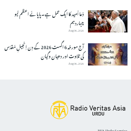
دْعا اْمید کا ایک عمل ہے۔پاپائے اعظم لیو
چہاردہم
Aug 06, 2026
آج مورخہ 6 اگست 2026 کے دِن اِنجیلِ مُقدّس
کی تلاوت اور دھیان وگیان
Aug 06, 2026
RVA Urdu Service