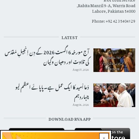
Rabita Manzil 9-A, Warris Road,
Lahore, Pakistan 54000
Phone: +92 42 35404129
LATEST
آج مورخہ 6 اگست 2026 کے دِن اِنجیلِ مُقدّس
کی تلاوت اور دھیان وگیان
Aug 07, 2026
دْعا اْمید کا ایک عمل ہے۔پاپائے اعظم لیو
چہاردہم
Aug 06, 2026
DOWNLOAD RVA APP
×