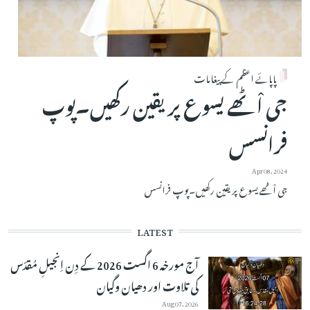
پاپائے اعظم کے پیغامات
جی اْٹھے یسوع پر یقین رکھیں۔پوپ
فرانسس
Apr 08, 2024
جی اْٹھے یسوع پر یقین رکھیں۔پوپ فرانسس
LATEST
آج مورخہ 6 اگست 2026 کے دِن اِنجیلِ مُقدّس
کی تلاوت اور دھیان وگیان
Aug 07, 2026