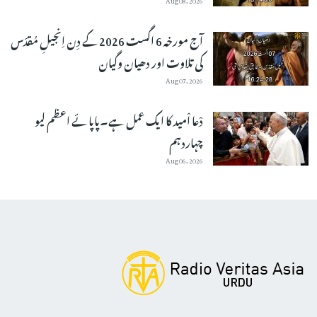
آج مورخہ 6 اگست 2026 کے دِن اِنجیلِ مُقدّس
کی تلاوت اور دھیان وگیان
Aug 07, 2026
دْعا اْمید کا ایک عمل ہے۔پاپائے اعظم لیو
چہاردہم
Aug 06, 2026