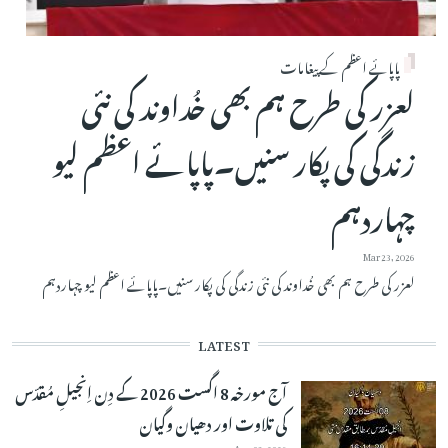
پاپائے اعظم کے پیغامات
لعزر کی طرح ہم بھی خُداوند کی نئی
زندگی کی پکار سنیں۔پاپائے اعظم لیو
چہاردہم
Mar 23, 2026
لعزر کی طرح ہم بھی خُداوند کی نئی زندگی کی پکار سنیں۔پاپائے اعظم لیو چہاردہم
LATEST
آج مورخہ 8 اگست 2026 کے دِن اِنجیلِ مُقدّس
کی تلاوت اور دھیان وگیان
Aug 08, 2026