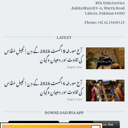
RVA Urdu Service
Rabita Manzil 9-A, Warris Road,
Lahore, Pakistan 54000
Phone: +92 42 35404129
LATEST
آج مورخہ 8 اگست 2026 کے دِن اِنجیلِ مُقدّس
کی تلاوت اور دھیان وگیان
Aug 08, 2026
آج مورخہ 6 اگست 2026 کے دِن اِنجیلِ مُقدّس
کی تلاوت اور دھیان وگیان
Aug 07, 2026
DOWNLOAD RVA APP