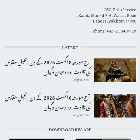
RVA Urdu Service
Rabita Manzil 9-A, Warris Road,
Lahore, Pakistan 54000
Phone: +92 42 35404129
LATEST
آج مورخہ 8 اگست 2026 کے دِن اِنجیلِ مُقدّس
کی تلاوت اور دھیان وگیان
Aug 08, 2026
آج مورخہ 6 اگست 2026 کے دِن اِنجیلِ مُقدّس
کی تلاوت اور دھیان وگیان
Aug 07, 2026
DOWNLOAD RVA APP