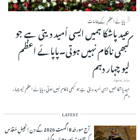
پاپائے اعظم کے پیغامات
عید پاشکا ہمیں ایسی اُمید دیتی ہے جو
کبھی ناکام نہیں ہوتی۔پاپائے اعظم
لیو چہار دہم
Apr 06, 2026
عید پاشکا ہمیں ایسی اُمید دیتی ہے جو کبھی ناکام نہیں ہوتی۔پاپائے اعظم لیو چہار
دہم
LATEST
آج مورخہ 8 اگست 2026 کے دِن اِنجیلِ مُقدّس
کی تلاوت اور دھیان وگیان