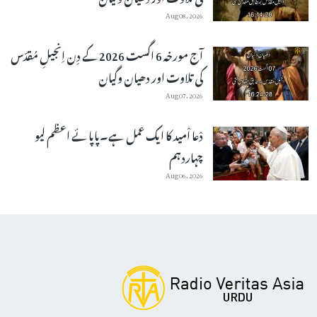
Aug 08, 2026
آج مورخہ 6 اگست 2026 کے دِن اِنجیلِ مُقدّس
کی تلاوت اور دھیان وگیان
Aug 07, 2026
دْعا اْمید کا ایک عمل ہے۔پاپائے اعظم لیو
چہاردہم
Aug 06, 2026