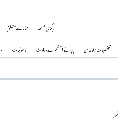
مرکزی صفحہ
ہمارے متعلق
شخصیات/قائدین
پاپائے اعظم کے پیغامات
ماحولیات
مک
لیم