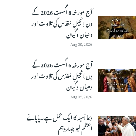
آج مورخہ 8 اگست 2026 کے
دِن اِنجیلِ مُقدّس کی تلاوت اور
دھیان وگیان
Aug 08, 2026
آج مورخہ 6 اگست 2026 کے
دِن اِنجیلِ مُقدّس کی تلاوت اور
دھیان وگیان
Aug 07, 2026
دْعا اْمید کا ایک عمل ہے۔پاپائے
اعظم لیو چہاردہم