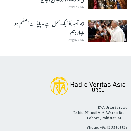
Aug 07, 2026
دْعا اْمید کا ایک عمل ہے۔پاپائے اعظم لیو
چہاردہم
Aug 06, 2026
RVA Urdu Service
Rabita Manzil 9-A, Warris Road,
Lahore, Pakistan 54000
Phone: +92 42 35404129