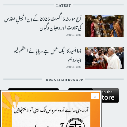
LATEST
آج مورخہ 6 اگست 2026 کے دِن اِنجیلِ مُقدّس
کی تلاوت اور دھیان وگیان
Aug 07, 2026
دْعا اْمید کا ایک عمل ہے۔پاپائے اعظم لیو
چہاردہم
Aug 06, 2026
DOWNLOAD RVA APP
×
STAY CONNECTED WITH US!