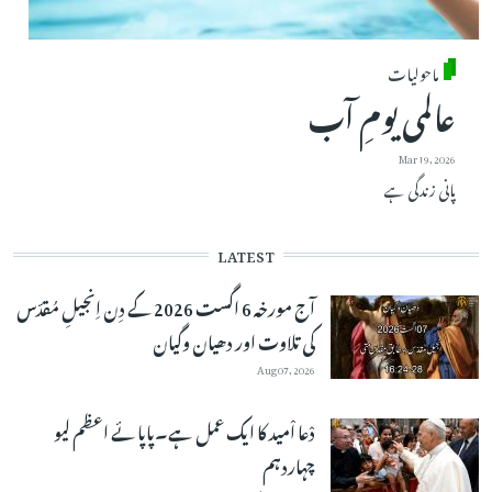
ماحولیات
عالمی یومِ آب
Mar 19, 2026
پانی زندگی ہے
LATEST
آج مورخہ 6 اگست 2026 کے دِن اِنجیلِ مُقدّس
کی تلاوت اور دھیان وگیان
Aug 07, 2026
دْعا اْمید کا ایک عمل ہے۔پاپائے اعظم لیو
چہاردہم
Aug 06, 2026