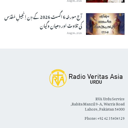
آج مورخہ 6 اگست 2026 کے دِن اِنجیلِ مُقدّس
کی تلاوت اور دھیان وگیان
Aug 06, 2026
RVA Urdu Service
Rabita Manzil 9-A, Warris Road,
Lahore, Pakistan 54000
Phone: +92 42 35404129