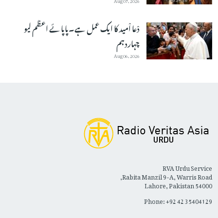
دْعا اْمید کا ایک عمل ہے۔پاپائے اعظم لیو
چہاردہم
Aug 06, 2026
RVA Urdu Service
Rabita Manzil 9-A, Warris Road,
Lahore, Pakistan 54000
Phone: +92 42 35404129