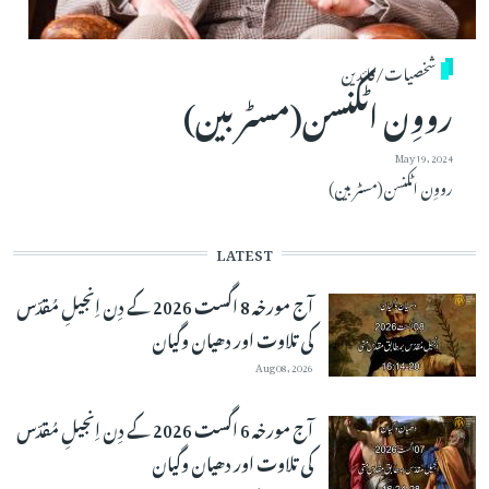
شخصیات/قائدین
رووِن اٹکنسن(مسٹر بین)
May 19, 2024
رووِن اٹکنسن(مسٹر بین)
LATEST
آج مورخہ 8 اگست 2026 کے دِن اِنجیلِ مُقدّس
کی تلاوت اور دھیان وگیان
Aug 08, 2026
آج مورخہ 6 اگست 2026 کے دِن اِنجیلِ مُقدّس
کی تلاوت اور دھیان وگیان
Aug 07, 2026