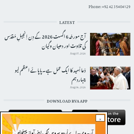
Phone: +92 42 35404129
LATEST
آج مورخہ 6 اگست 2026 کے دِن اِنجیلِ مُقدّس
کی تلاوت اور دھیان وگیان
Aug 07, 2026
دْعا اْمید کا ایک عمل ہے۔پاپائے اعظم لیو
چہاردہم
Aug 06, 2026
DOWNLOAD RVA APP
×