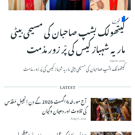
خبریں
کیتھولک بشپ صاحبان کی مسیحی بیٹی
ماریہ شہباز کیس کی پْر زور مذمت
Apr 09, 2026
کیتھولک بشپ صاحبان کی مسیحی بیٹی ماریہ شہباز کیس کی پْر زور مذمت
LATEST
آج مورخہ 6 اگست 2026 کے دِن اِنجیلِ مُقدّس
کی تلاوت اور دھیان وگیان
Aug 07, 2026
دْعا اْمید کا ایک عمل ہے۔پاپائے اعظم لیو