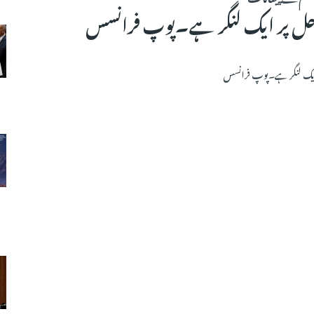
احل پر ایک لنگر ہے۔پوپ فرانسس
 ایک لنگر ہے۔پوپ فرانسس