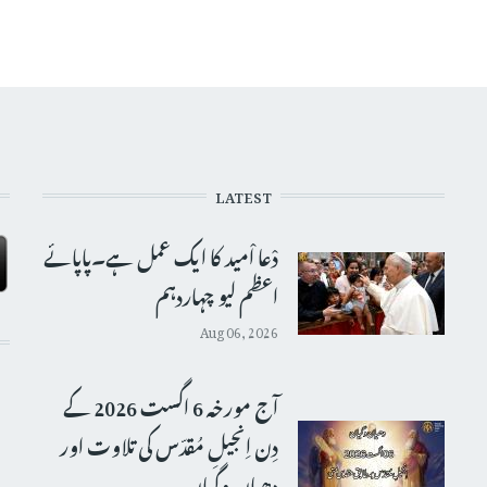
LATEST
دْعا اْمید کا ایک عمل ہے۔پاپائے
اعظم لیو چہاردہم
Aug 06, 2026
آج مورخہ 6 اگست 2026 کے
دِن اِنجیلِ مُقدّس کی تلاوت اور
دھیان وگیان