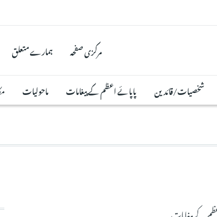
مرکزی صفحہ
ہمارے متعلق
شخصیات/قائدین
پاپائے اعظم کے پیغامات
ماحولیات
مک
عظم کے پیغامات