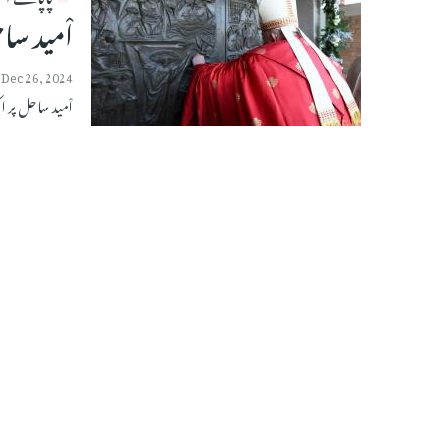
اْمید س
Dec 26, 2024
اْمید ساحل پر