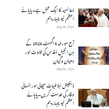
دْعا اْمید کا ایک عمل ہے۔پاپائے
اعظم لیو چہاردہم
Aug 06, 2026
آج مورخہ 6 اگست 2026 کے
دِن اِنجیلِ مُقدّس کی تلاوت اور
دھیان وگیان
Aug 06, 2026
ڈیجیٹل ابلاغیات سچائی اور انسانی
وقار کی خدمت کریں۔پاپائے
اعظم لیو چہاردہم