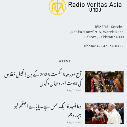
RVA Urdu Service
Rabita Manzil 9-A, Warris Road,
Lahore, Pakistan 54000
Phone: +92 42 35404129
LATEST
آج مورخہ 6 اگست 2026 کے دِن اِنجیلِ مُقدّس
کی تلاوت اور دھیان وگیان
Aug 07, 2026
دْعا اْمید کا ایک عمل ہے۔پاپائے اعظم لیو
چہاردہم
Aug 06, 2026