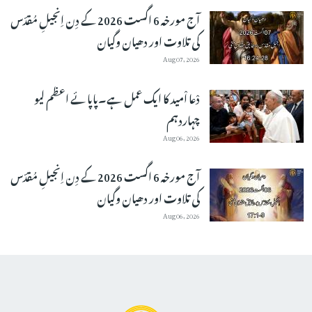
آج مورخہ 6 اگست 2026 کے دِن اِنجیلِ مُقدّس
کی تلاوت اور دھیان وگیان
Aug 07, 2026
دْعا اْمید کا ایک عمل ہے۔پاپائے اعظم لیو
چہاردہم
Aug 06, 2026
آج مورخہ 6 اگست 2026 کے دِن اِنجیلِ مُقدّس
کی تلاوت اور دھیان وگیان
Aug 06, 2026