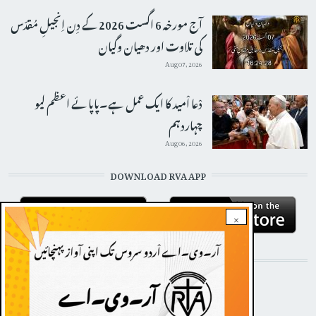
آج مورخہ 6 اگست 2026 کے دِن اِنجیلِ مُقدّس
کی تلاوت اور دھیان وگیان
Aug 07, 2026
دْعا اْمید کا ایک عمل ہے۔پاپائے اعظم لیو
چہاردہم
Aug 06, 2026
DOWNLOAD RVA APP
×
STAY CONNECTED WITH US!