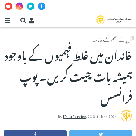
Skip to main conten
پاپائے اعظم کے پیغامات
خاندان میں غلط فہمیوں کے باوجود
ہمیشہ بات چیت کریں۔ پوپ
فرانسس
By
Urdu Service
,
26 October, 2024