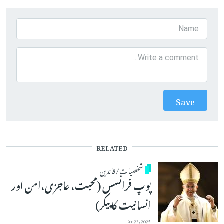
RELATED
شخصیات/قائدین
پوپ فرانسس (محبت، عاجزی،امن اور
انسانیت کا پیکر)
Dec 23, 2025