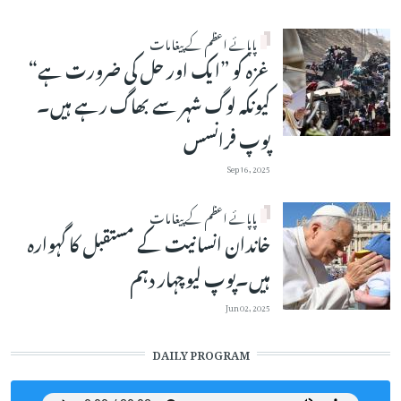
پاپائے اعظم کے پیغامات
غزہ کو ”ایک اور حل کی ضرورت ہے“
کیونکہ لوگ شہر سے بھاگ رہے ہیں۔
پوپ فرانسس
Sep 16, 2025
پاپائے اعظم کے پیغامات
خاندان انسانیت کے مستقبل کا گہوارہ
ہیں۔پوپ لیوچہار دہم
Jun 02, 2025
DAILY PROGRAM