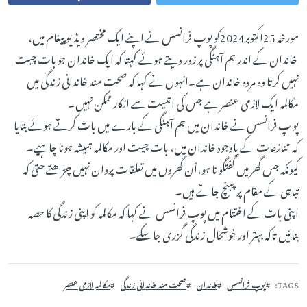
مورخہ 25اکتوبر2024کو پوپ فرانسس نے اپنے ایک مختصر ویڈیو پیغام میں،
خاندان کے اندر ہم آہنگی پر زور دیتے ہوئے کہتا کہ ایک خاندان جو بات چیت
نہیں کرتا وہ مردہ خاندان ہے۔انہوں نے کہا کہ صحت مند خاندانی زندگی میں
مکالمہ ایک لازمی عنصر ہے جس کی اہمیت سے انکار ممکن نہیں۔
پو پ فرانسس نے خاندان میں ہم آہنگی کے بارے میں بات کرتے ہوئے بتایا
کہ تنازعات کے باوجود خاندان میں، بات چیت اور مکالمہ ہمیشہ ہونا چاہیے۔
کیونکہ جس گھر میں گفتگو نا ہو،اْن گھروں میں تعلقات پروان نہیں چڑھتے حتیٰ کہ
تباہی کے مقام پر پہنچ جاتے ہیں۔
اپنی بات کے اختتام میں پوپ فرانسس نے کہا کہ مکالمہ کو اپنی زندگی کا حصہ
بنائیں تاکہ بہتر اور خوشحال زندگی گزری جا سکے۔
TAGS
پوپ فرانسس
خاندان
صحت مند خاندانی زندگی
مکالمہ لازمی عنصر