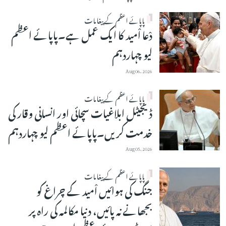
پاپائے اعظم کے پیغامات
دْعا اْمید کا ایک عمل ہے۔پاپائے اعظم
لیو چہاردہم
Aug 06, 2026
پاپائے اعظم کے پیغامات
ڈیجیٹل ابلاغیات سچائی اور انسانی وقار کی
خدمت کریں۔پاپائے اعظم لیو چہاردہم
Aug 05, 2026
پاپائے اعظم کے پیغامات
جنگ کی ہوائیں اْمید کے چراغ کو
بجھانے نہ پائیں، دنیا مکالمہ کی راہ پر