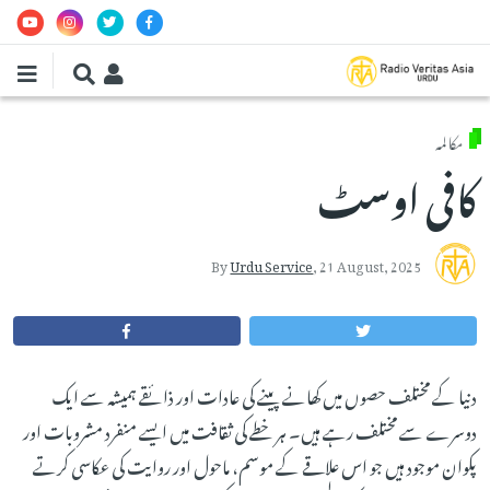
Skip to main conten
مکالمہ
کافی اوسٹ
By
Urdu Service
,
21 August, 2025
دنیا کے مختلف حصوں میں کھانے پینے کی عادات اور ذائقے ہمیشہ سے ایک
دوسرے سے مختلف رہے ہیں۔ ہر خطے کی ثقافت میں ایسے منفرد مشروبات اور
پکوان موجود ہیں جو اس علاقے کے موسم، ماحول اور روایت کی عکاسی کرتے