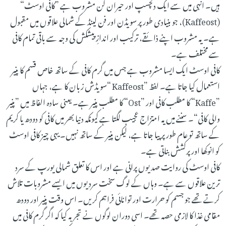
ہیں۔ انہی میں سے ایک دلچسپ اور حیران کن مشروب ہے ”کافی اوسٹ“
(Kaffeost)، جو بنیادی طور پر سویڈن اور فن لینڈ کے شمالی علاقوں میں مقبول
ہے۔ یہ مشروب اپنے ذائقے، ترکیب اور اندازِ پیشکش کی وجہ سے باقی تمام کافی
سے مختلف ہے۔
کافی اوسٹ ایک ایسا مشروب ہے جس میں گرم کافی کے ساتھ خاص قسم کا پنیر
استعمال کیا جاتا ہے۔ لفظ ”Kaffeost “سویڈش زبان کا ہے، جہاں
”Kaffe“ کا مطلب کافی اور ”Ost“ کا مطلب پنیر ہے۔ یعنی سادہ الفاظ میں ”پنیر
والی کافی“۔ سننے میں یہ امتزاج عجیب لگتا ہے کیونکہ دنیا بھر میں کافی کو دودھ یا کریم
کے ساتھ تو عام طور پر پیا جاتا ہے، لیکن پنیر کے ساتھ نہیں۔ یہی چیز کافی اوسٹ
کو انوکھا اور پرکشش بناتی ہے۔
کافی اوسٹ کی روایت صدیوں پرانی ہے اور اس کا تعلق شمالی یورپ کے سرد
ترین علاقوں سے ہے۔ وہاں کے لوگ سخت سردیوں میں ایسے مشروبات تلاش
کرتے تھے جو جسم کو حرارت اور توانائی فراہم کریں۔ اس وقت پنیر اور دودھ
مقامی غذا کا لازمی حصہ تھے۔ اسی دوران لوگوں نے تجربہ کیا کہ اگر گرم کافی میں