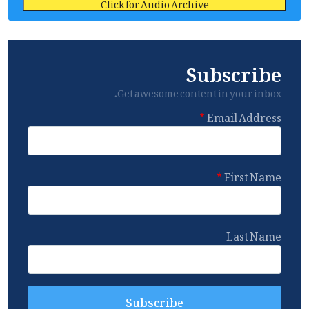
Click for Audio Archive
Subscribe
Get awesome content in your inbox.
Email Address
First Name
Last Name