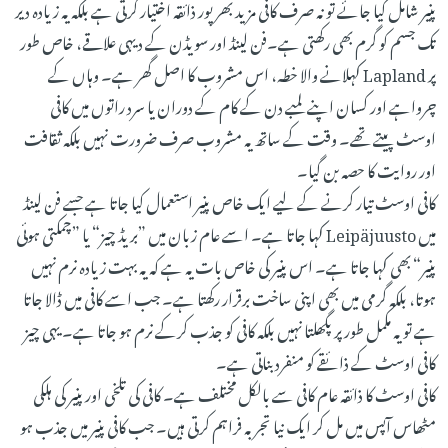
پنیر شامل کیا جائے تو نہ صرف کافی مزید بھرپور ذائقہ اختیار کرتی ہے بلکہ یہ زیادہ دیر
تک جسم کو گرم بھی رکھتی ہے۔فن لینڈ اور سویڈن کے دیہی علاقے، خاص طور
پر Lapland کہلانے والا خطہ، اس مشروب کا اصل گھر ہے۔ وہاں کے
چرواہے اور کسان اپنے لمبے دن کے کام کے دوران یا سرد راتوں میں کافی
اوسٹ پیتے تھے۔ وقت کے ساتھ یہ مشروب صرف ضرورت نہیں بلکہ ثقافت
اور روایت کا حصہ بن گیا۔
کافی اوسٹ تیار کرنے کے لیے ایک خاص پنیر استعمال کیا جاتا ہے جسے فن لینڈ
میں Leipäjuusto کہا جاتا ہے۔ اسے عام زبان میں ”بریڈ چیز“ یا ”چمکتی ہوئی
پنیر“ بھی کہا جاتا ہے۔ اس پنیر کی خاص بات یہ ہے کہ یہ بہت زیادہ نرم نہیں
ہوتا، بلکہ گرمی میں بھی اپنی ساخت برقرار رکھتا ہے۔ جب اسے کافی میں ڈالا جاتا
ہے تو یہ مکمل طور پر پگھلتا نہیں بلکہ کافی کو جذب کرکے نرم ہو جاتا ہے۔ یہی چیز
کافی اوسٹ کے ذائقے کو منفرد بناتی ہے۔
کافی اوسٹ کا ذائقہ عام کافی سے بالکل مختلف ہے۔ کافی کی تلخی اور پنیر کی ہلکی
مٹھاس آپس میں مل کر ایک نیا تجربہ فراہم کرتی ہیں۔ جب کافی پنیر میں جذب ہو