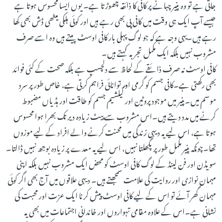
جاتی ہے تو وہ پنیر چبانے پر کافی کا ذائقہ چھوڑتا ہے۔ یوں ایسا محسوس ہوتا ہے
جیسے آپ ایک ہی وقت میں کافی پی بھی رہے ہیں اور کوئی ہلکی میٹھی ڈش بھی کھا
رہے ہیں۔یہی وجہ ہے کہ جو لوگ پہلی بار کافی اوسٹ پیتے ہیں وہ اسے صرف
مشروب نہیں بلکہ ایک مکمل تجربہ کہتے ہیں۔
کافی اوسٹ نہ صرف ذائقے کے لحاظ سے دلچسپ ہے بلکہ صحت کے کئی فوائد
بھی رکھتی ہے۔کافی جسم کو گرمی اور توانائی فراہم کرتی ہے، خاص طور پر سرد
موسم میں۔پنیر میں موجود پروٹین اور کیلشیم جسم کو طاقت اور ہڈیاں مضبوط
کرنے میں مدد دیتے ہیں۔اس مشروب سے پیٹ زیادہ دیر تک بھرا ہوا محسوس
ہوتا ہے، اس لیے یہ دیہی زندگی میں محنت کرنے والے افراد کے لیے موزوں
تھا۔چونکہ پنیر مکمل طور پر پگھلتا نہیں، اس لیے یہ معدے پر زیادہ بوجھ نہیں ڈالتا۔
سویڈن اور فن لینڈ کے لوگ کافی اوسٹ کو محض ایک مشروب نہیں بلکہ اپنی
مہمان نوازی اور روایت کی علامت سمجھتے ہیں۔ دیہی علاقوں میں آج بھی اگر کوئی
مہمان گھر آئے تو اس کے لیے کافی اوسٹ پیش کرنا ایک عزت اور محبت کی
نشانی ہے۔اس کے علاوہ مقامی تہواروں اور خاندانی اجتماعات میں بھی یہ