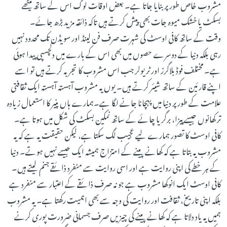
مشروب خاص طور پر بنایا جاتا ہے۔ بعض اوقات لوگ اس کے ساتھ میٹھے
بسکٹ یا خشک میوہ جات بھی پیش کرتے ہیں تاکہ ذائقہ مزید بڑھ جائے۔
وقت کے ساتھ کافی اوسٹ کی شہرت صرف فن لینڈ اور سویڈن تک محدود نہیں
رہی بلکہ دنیا کے دوسرے حصوں میں بھی اس کے بارے میں دلچسپی پیدا ہوئی
ہے۔ مختلف فوڈ بلاگرز اور ٹریولر جب اس مشروب کا تجربہ کرتے ہیں تو اسے
اپنے قارئین کے ساتھ شیئر کرتے ہیں۔ یوں یہ مشروب آہستہ آہستہ ایک ثقافتی
علامت کے طور پر دنیا میں پہچانا جانے لگا ہے۔ہمارے ہاں پنیر کا استعمال زیادہ
تر کھانوں جیسے پیزا، برگر یا چائے کے ساتھ نمکین بسکٹ کی شکل میں ہوتا ہے۔
کافی اوسٹ کا تصور ہمارے لیے عجیب لگ سکتا ہے، لیکن حقیقت یہ ہے کہ یہ
مشروب یہ بتاتا ہے کہ کھانے پینے کے امتزاج ہمیشہ ایک جیسے نہیں ہوتے۔ دنیا
کے ہر خطے کی اپنی روایت ہے اور اسی روایت سے منفرد ذائقے جنم لیتے ہیں۔
کافی اوسٹ ایک انوکھا مشروب ہے جو نہ صرف ذائقے کے اعتبار سے منفرد ہے
بلکہ اپنی تاریخ، ثقافت اور روایت کی وجہ سے بھی اہمیت رکھتا ہے۔ یہ مشروب
ہمیں یہ یاد دلاتا ہے کہ کھانے پینے کی چیزیں صرف جسمانی ضرورت پوری کرنے