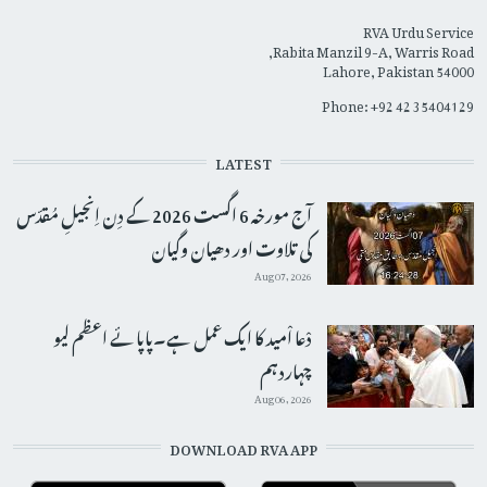
RVA Urdu Service
Rabita Manzil 9-A, Warris Road,
Lahore, Pakistan 54000
Phone: +92 42 35404129
LATEST
آج مورخہ 6 اگست 2026 کے دِن اِنجیلِ مُقدّس
کی تلاوت اور دھیان وگیان
Aug 07, 2026
دْعا اْمید کا ایک عمل ہے۔پاپائے اعظم لیو
چہاردہم
Aug 06, 2026
DOWNLOAD RVA APP