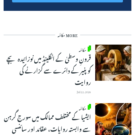
MORE مکالمہ
مکالمہ
قرونِ وسطیٰ کے انگلینڈ میں نوزائیدہ بچے
کو پنیر کے دائرے سے گزارنے کی
روایت
Jul 22, 2026
مکالمہ
ایشیا کے مختلف ممالک میں سورج گرہن
سے وابستہ روایات، عقائد اور سائنسی