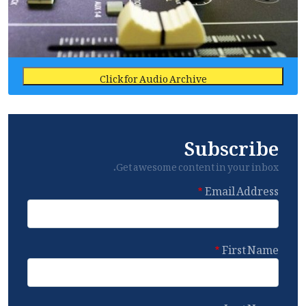
Click for Audio Archive
Subscribe
Get awesome content in your inbox.
Email Address
First Name