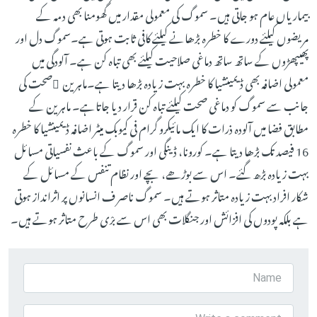
بیماریاں عام ہو جاتی ہیں۔ سموگ کی معمولی مقدار میں گھومنا بھی دمہ کے
مریضوں کیلئے دورے کا خطرہ بڑھانے کیلئے کافی ثابت ہوتی ہے۔سموگ دل اور
پھیپھڑوں کے ساتھ ساتھ دماغی صلاحیت کیلئے بھی تباہ کن ہے۔ آلودگی میں
معمولی اضافہ بھی ڈیمینشیا کا خطرہ بہت زیادہ بڑھا دیتا ہے۔ماہرین ِصحت کی
جانب سے سموگ کو دماغی صحت کیلئے تباہ کن قرار دیا جاتاہے۔ ماہرین کے
مطابق فضا میں آلودہ ذرات کا ایک مائیکرو گرام فی کیوبک میٹر اضافہ ڈیمینشیا کا خطرہ
16 فیصد تک بڑھا دیتا ہے۔ کورونا، ڈینگی اور سموگ کے باعث نفسیاتی مسائل
بہت زیادہ بڑھ گئے۔ اس سے بوڑھے، بچے اور نظام تنفس کے مسائل کے
شکار افراد بہت زیادہ متاثر ہوتے ہیں۔ سموگ ناصر ف انسانوں پر اثرانداز ہوتی
ہے بلکہ پودوں کی افزائش اور جنگلات بھی اس سے برْی طرح متاثر ہوتے ہیں۔