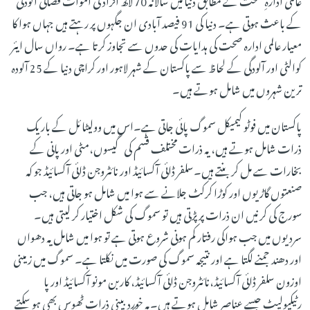
کے باعث ہوتی ہے۔ دنیا کی 91 فیصد آبادی ان جگہوں پر رہتے ہیں جہاں ہوا کا
معیار عالمی ادارہ صحت کی ہدایات کی حدوں سے تجاوز کرتا ہے۔ رواں سال ایئر
کوالٹی اور آلودگی کے لحاظ سے پاکستان کے شہر لاہور اور کراچی دنیا کے 25 آلودہ
ترین شہروں میں شامل ہوتے ہیں۔
پاکستان میں فوٹو کیمیکل سموگ پائی جاتی ہے۔اس میں وولیٹائل کے باریک
ذرات شامل ہوتے ہیں، یہ ذرات مختلف قسم کی گیسوں،مٹی اور پانی کے
بخارات سے مل کر بنتے ہیں۔سلفر ڈائی آکسائیڈ اور نائٹروجن ڈائی آکسائیڈ جو کہ
صنعتوں گاڑیوں اور کوڑا کرکٹ جلانے سے ہوا میں شامل ہو جاتی ہیں، جب
سورج کی کرنیں ان ذرات پر پڑتی ہیں تو سموگ کی شکل اختیار کر لیتی ہیں۔
سردیوں میں جب ہواکی رفتار کم ہونی شروع ہوتی ہے تو ہوا میں شامل یہ دھواں
اور دھند جمنے لگتا ہے اور نتیجہ سموگ کی صورت میں نکلتا ہے۔ سموگ میں ز مینی
اوزون سلفر ڈائی آکسائیڈ،نائٹروجن ڈائی آکسائیڈ، کاربن مونو آکسائیڈ اورپا
رٹیکیولیٹ جیسے عناصر شامل ہوتے ہیں۔یہ خوردبینی ذرات ٹھوس بھی ہو سکتے