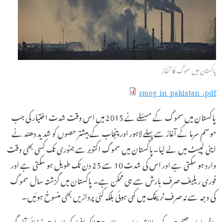
پاکستان میں سموگ کا آغاز
smog_in_pakistan_.pdf
پاکستان میں سموگ کے مسئلے نے 2015 میں اس وقت شدت اختیار کی جب
موسم سرما کے آغاز سے پہلے لاہور اور پنجاب کے بیشتر حصوں کو شدید دھند نے
اپنی لپیٹ میں لے لیا۔پاکستان میں سموگ اکتوبر سے جنوری تک کسی بھی وقت
وارد ہو سکتی ہے اور اس کی شدت 10 سے 25 دن تک طویل ہو سکتی ہے اور
فوری ریلیف صرف بارش سے ہی ممکن ہے۔ پاکستان میں گزشتہ سال سموگ
کی وجہ سے نہ صرف ٹریفک میں کمی ہوئی بلکہ کئی پروازیں بھی منسوخ ہوئیں۔
عالمی ادارہِ صحت کے مطابق دنیا میں سالانہ 70 لاکھ افراد کی اموات فضائی آلودگی