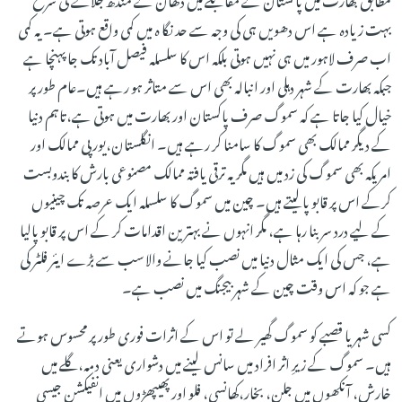
بہت زیادہ ہے اس دھویں ہی کی وجہ سے حد نگا ہ میں کمی واقع ہوتی ہے۔ یہ کمی
اب صرف لاہور میں ہی نہیں ہوتی بلکہ اس کا سلسلہ فیصل آباد تک جا پہنچا ہے
جبکہ بھارت کے شہر دہلی اور انبالہ بھی اس سے متاثر ہو رہے ہیں۔عام طور پر
خیال کیا جاتا ہے کہ سموگ صرف پاکستان اور بھارت میں ہوتی ہے،تاہم دنیا
کے دیگر ممالک بھی سموگ کا سامنا کر رہے ہیں۔ انگلستان،یورپی ممالک اور
امریکہ بھی سموگ کی زد میں ہیں مگر یہ ترقی یافتہ ممالک مصنوعی بارش کا بندوبست
کرکے اس پر قابو پالیتے ہیں۔ چین میں سموگ کا سلسلہ ایک عرصہ تک چینیوں
کے لیے درد سر بنا رہا ہے، مگر انہوں نے بہترین اقدامات کر کے اس پر قابو پالیا
ہے، جس کی ایک مثال دنیا میں نصب کیا جانے والا سب سے بڑے ایئر فلٹر کی
ہے جو کہ اس وقت چین کے شہر بیجنگ میں نصب ہے۔
کسی شہر یا قصبے کو سموگ گھیر لے تو اس کے اثرات فوری طور پر محسوس ہوتے
ہیں۔ سموگ کے زیرِ اثر افراد میں سانس لینے میں دشواری یعنی دمہ،گلے میں
خارش، آنکھوں میں جلن، بخار،کھانسی، فلو اور پھیپھڑوں میں انفیکشن جیسی