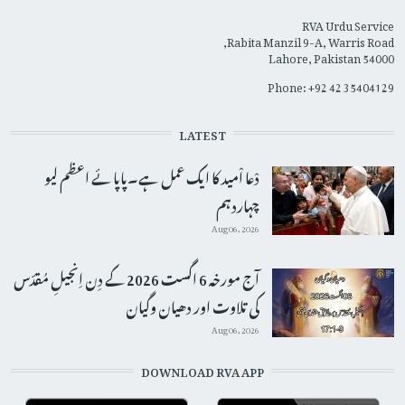
RVA Urdu Service
Rabita Manzil 9-A, Warris Road,
Lahore, Pakistan 54000
Phone: +92 42 35404129
LATEST
دْعا اْمید کا ایک عمل ہے۔پاپائے اعظم لیو
چہاردہم
Aug 06, 2026
آج مورخہ 6 اگست 2026 کے دِن اِنجیلِ مُقدّس
کی تلاوت اور دھیان وگیان
Aug 06, 2026
DOWNLOAD RVA APP