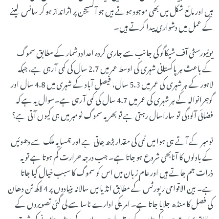
ہیں اور ما ئع شکل میں بھی موجود ہوتے ہیں جو آکسیجن پر اثرانداز ہو کر سانس لینے
کے عمل میں دشواری پیدا کرتے ہیں۔
یونیورسٹی آف شیکاگو کی جانب سے جاری کردہ اعدادوشمار کے مطابق سموگ
کے باعث ہر پاکستانی شہری کی اوسط عمر میں 2.7 سال کی کمی آ رہی ہے، جبکہ
لاہور کے ہر شہری کی عمر میں 5.3 سال، فیصل آباد کے شہری میں 4.8 سال اور
گوجرانوالہ کے ہر شہری کی عمر میں 4.7 سال کی کمی آ رہی ہے۔سوال یہ ہے کہ
فضائی آلودگی تو ساراسال رہتی ہے تو بھر یہ سموگ نومبر میں ہی کیوں آتی ہے؟
نومبر کے آتے ہی ہوا میں نمی کی مقدار بڑھ جاتی ہے اور ہمسایہ ملک سے دھوئیں
کے بادلوں کا آنابھی شروع ہو جاتا ہے۔ جب درجہ حرارت کم ہوتا ہے تو یہ
ذرات جم جاتے ہیں اور عام زبان میں اس کو سموگ کا سبب خیال کیا جاتا
ہے۔ بین الاقوامی رپورٹس کے مطابق انڈیا میں سالانہ بنیادوں پر 4 لاکھ ٹن دھان
کی فصل کا منڈھ جلایا جاتا ہے۔ امریکی ادارے ناسا سے لی گئی تصویروں کے
مطابق بھارت میں پاکستان کے مقابلے میں دھان کے منڈھ جلانے کی شرح