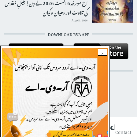
آج مورخہ 6 اگست 2026 کے دِن اِنجیلِ مُقدّس
کی تلاوت اور دھیان وگیان
Aug 06, 2026
DOWNLOAD RVA APP
×
STAY CONNECTED WITH US!
Dark theme
|
FOOTER
Contact