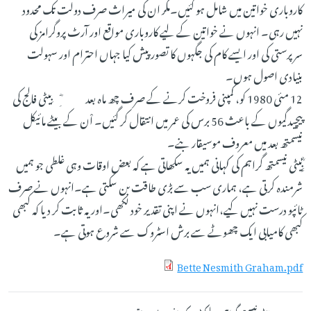
کاروباری خواتین میں شامل ہو گئیں۔مگر ان کی میراث صرف دولت تک محدود
نہیں رہی۔ انہوں نے خواتین کے لیے کاروباری مواقع اور آرٹ پروگرامز کی
سرپرستی کی اور ایسے کام کی جگہوں کا تصور پیش کیا جہاں احترام اور سہولت
بنیادی اصول ہوں۔
12 مئی 1980 کو، کمپنی فروخت کرنے کے صرف چھ ماہ بعد ِؓ بِیٹی فالج کی
پیچیدگیوں کے باعث 56 برس کی عمر میں انتقال کر گئیں۔ اْن کے بیٹے مائیکل
نیسمتھ بعد میں معروف موسیقار بنے۔
ِؓبِیٹی نیسمتھ گراہم کی کہانی ہمیں یہ سکھاتی ہے کہ بعض اوقات وہی غلطی جو ہمیں
شرمندہ کرتی ہے، ہماری سب سے بڑی طاقت بن سکتی ہے۔انہوں نے صرف
ٹائپو درست نہیں کیے،انہوں نے اپنی تقدیر خود لکھی۔اور یہ ثابت کر دیا کہ کبھی
کبھی کامیابی ایک چھوٹے سے برش اسٹروک سے شروع ہوتی ہے۔
Bette Nesmith Graham.pdf