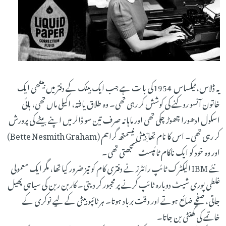
یہ ڈلاس، ٹیکساس 1954کی با ت ہے جب ایک بینک کے دفتر میں بیٹھی ایک
خاتون آنسو روکنے کی کوشش کر رہی تھی۔ وہ طلاق یافتہ، اکیلی ماں تھی، ہائی
اسکول ادھورا چھوڑ چکی تھی اور ماہانہ صرف تین سو ڈالر میں اپنے بیٹے کی پرورش
کر رہی تھی۔ اس کا نام تھا ِؓبِیٹی نیسمتھ گراہم (Bette Nesmith Graham)
اور وہ خود کو ایک ناکام ٹائپسٹ سمجھتی تھی۔
نئے IBM الیکٹرک ٹائپ رائٹرز نے دفتری کام کو تیز ضرور کیا تھا، مگر ایک معمولی
غلطی پوری شیٹ دوبارہ ٹائپ کرنے پر مجبور کر دیتی۔ کاربن ربن کی سیاہی پھیل
جاتی، صفحے ضائع ہوتے اور وقت برباد ہوتا۔ ہر ٹائپو بِیٹی کے لیے نوکری کے
خاتمے کی گھنٹی بن جاتا۔