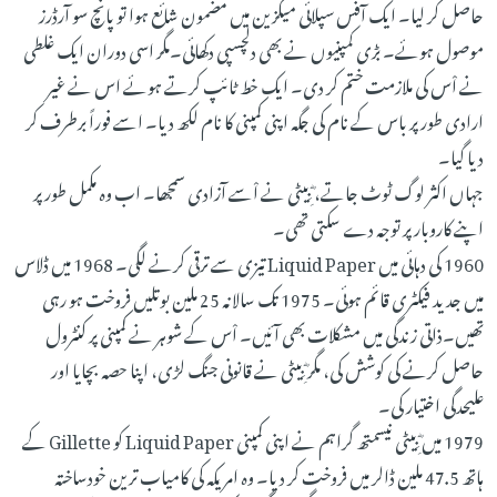
حاصل کر لیا۔ ایک آفس سپلائی میگزین میں مضمون شائع ہوا تو پانچ سو آرڈرز
موصول ہوئے۔ بڑی کمپنیوں نے بھی دلچسپی دکھائی۔مگر اسی دوران ایک غلطی
نے اْس کی ملازمت ختم کر دی۔ ایک خط ٹائپ کرتے ہوئے اس نے غیر
ارادی طور پر باس کے نام کی جگہ اپنی کمپنی کا نام لکھ دیا۔ اسے فوراً برطرف کر
دیا گیا۔
جہاں اکثر لوگ ٹوٹ جاتے، ِؓبِیٹی نے اْسے آزادی سمجھا۔ اب وہ مکمل طور پر
اپنے کاروبار پر توجہ دے سکتی تھی۔
1960 کی دہائی میں Liquid Paper تیزی سے ترقی کرنے لگی۔ 1968 میں ڈلاس
میں جدید فیکٹری قائم ہوئی۔ 1975 تک سالانہ 25 ملین بوتلیں فروخت ہو رہی
تھیں۔ذاتی زندگی میں مشکلات بھی آئیں۔ اْس کے شوہر نے کمپنی پر کنٹرول
حاصل کرنے کی کوشش کی، مگر ِؓبِیٹی نے قانونی جنگ لڑی، اپنا حصہ بچایا اور
علیحدگی اختیار کی۔
1979 میں ِؓبِیٹی نیسمتھ گراہم نے اپنی کمپنی Liquid Paper کو Gillette کے
ہاتھ 47.5 ملین ڈالر میں فروخت کر دیا۔ وہ امریکہ کی کامیاب ترین خودساختہ