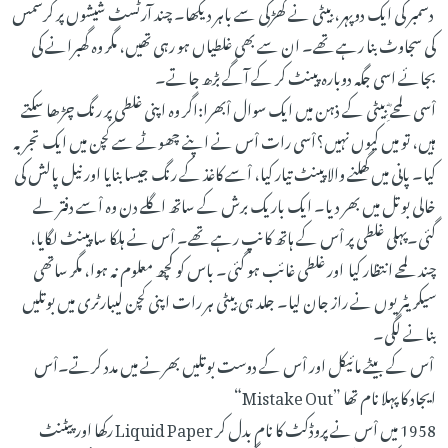
دسمبر کی ایک دوپہر، بِیٹی نے کھڑکی سے باہر دیکھا۔ چند آرٹسٹ شیشوں پر کرسمس
کی سجاوٹ بنا رہے تھے۔ ان سے بھی غلطیاں ہو رہی تھیں، مگر وہ گھبرانے کی
بجائے اسی جگہ دوبارہ پینٹ کر کے آگے بڑھ جاتے۔
اْسی لمحے ِؓبِیٹی کے ذہن میں ایک سوال اْبھرا:اگر وہ اپنی غلطی پر رنگ چڑھا سکتے
ہیں، تو میں کیوں نہیں؟اْسی رات اْس نے اپنے چھوٹے سے کچن میں ایک تجربہ
کیا۔ پانی میں گھلنے والا پینٹ تیار کیا، اْسے کاغذ کے رنگ جیسا بنایا اور نیل پالش کی
خالی بوتل میں بھر دیا۔ ایک باریک برش کے ساتھ اگلے دن وہ اْسے دفتر لے
گئی۔پہلی غلطی پر اْس کے ہاتھ کانپ رہے تھے۔ اْس نے ہلکا سا پینٹ لگایا،
چند لمحے انتظار کیا اور غلطی غائب ہو گئی۔ باس کو کچھ معلوم نہ ہوا، مگر ساتھی
سیکریٹریوں نے راز جان لیا۔ جلد ہی بِیٹی ہر رات اپنی کچن لیبارٹری میں بوتلیں
بنانے لگی۔
اْس کے بیٹے مائیکل اور اْس کے دوست بوتلیں بھرنے میں مدد کرتے۔اْس
ایجاد کا پہلا نام تھا ”Mistake Out“
1958 میں اْس نے پروڈکٹ کا نام بدل کر Liquid Paper رکھا اور پیٹنٹ