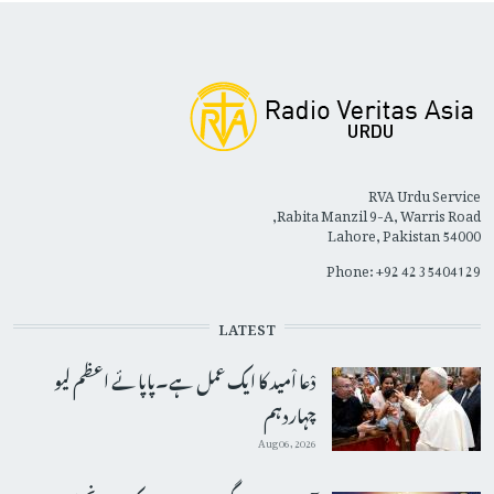
RVA Urdu Service
Rabita Manzil 9-A, Warris Road,
Lahore, Pakistan 54000
Phone: +92 42 35404129
LATEST
دْعا اْمید کا ایک عمل ہے۔پاپائے اعظم لیو
چہاردہم
Aug 06, 2026