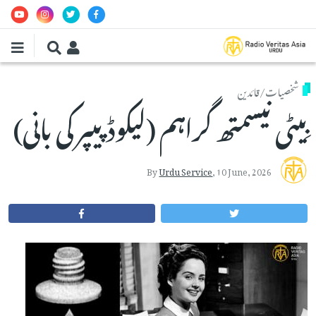
Skip to main conten
شخصیات/قائدین
بِیٹی نیسمتھ گراہم (لیکوڈ پیپر کی بانی)
By
Urdu Service
,
10 June, 2026