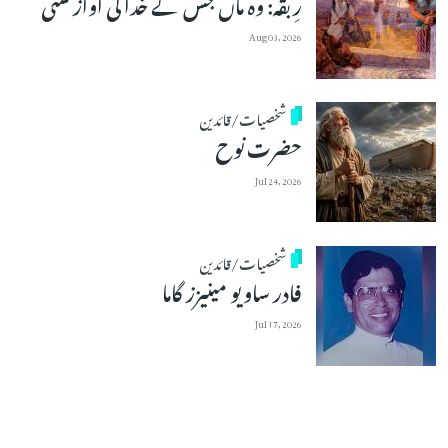
رِبقہ: وہ ماں جس نے خدا کی آواز سنی
Aug 03, 2026
شخصیات/قائدین
حضرت نوح
Jul 24, 2026
شخصیات/قائدین
فادر ساویو مینیزز گاما
Jul 17, 2026