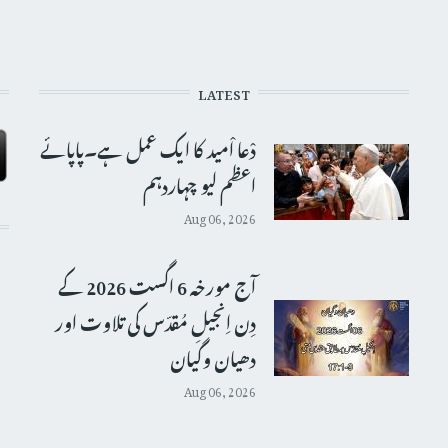
LATEST
دْعا اْمید کا ایک عمل ہے۔پاپائے
اعظم لیو چہاردہم
Aug 06, 2026
آج مورخہ 6 اگست 2026 کے
دِن اِنجیلِ مُقدّس کی تلاوت اور
دھیان وگیان
Aug 06, 2026