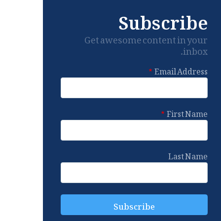
Subscribe
Get awesome content in your
inbox.
Email Address
First Name
Last Name