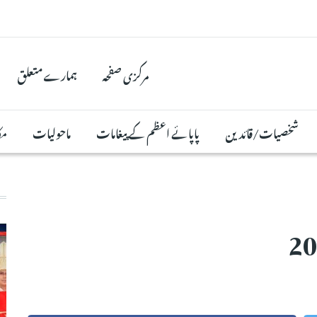
مرکزی صفحہ
ہمارے متعلق
شخصیات/قائدین
پاپائے اعظم کے پیغامات
ماحولیات
مک