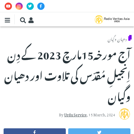
Skip to main conten
دھیان وگیان
آج مورخہ15مارچ 2023 کے دِن
اِنجیلِ مُقدّس کی تلاوت اور دھیان
وگیان
By
Urdu Service
,
15 March, 2024