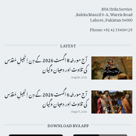
RVA Urdu Service
Rabita Manzil 9-A, Warris Road,
Lahore, Pakistan 54000
Phone: +92 42 35404129
LATEST
آج مورخہ 8 اگست 2026 کے دِن اِنجیلِ مُقدّس
کی تلاوت اور دھیان وگیان
Aug 08, 2026
آج مورخہ 6 اگست 2026 کے دِن اِنجیلِ مُقدّس
کی تلاوت اور دھیان وگیان
Aug 07, 2026
DOWNLOAD RVA APP