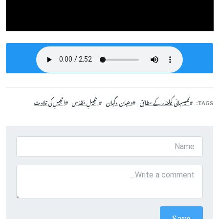
TAGS
کلیسیائی کیلنڈر کے مطابق
دھیان وگیان
اِنجیلِ مُقدّس
اِنجیلِ کی تلاوت