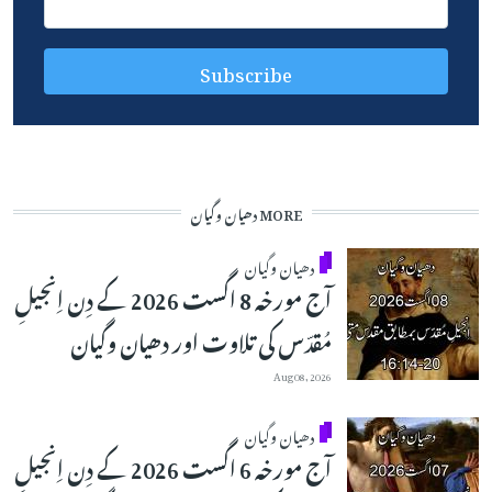
MORE دھیان وگیان
دھیان وگیان
آج مورخہ 8 اگست 2026 کے دِن اِنجیلِ
مُقدّس کی تلاوت اور دھیان وگیان
Aug 08, 2026
دھیان وگیان
آج مورخہ 6 اگست 2026 کے دِن اِنجیلِ