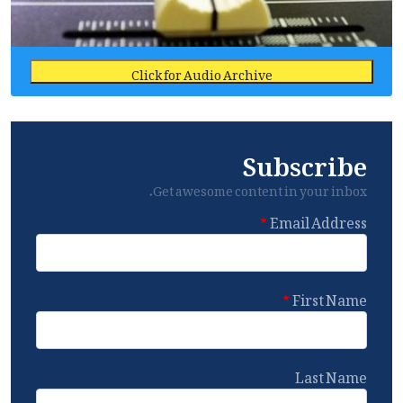
Click for Audio Archive
Subscribe
Get awesome content in your inbox.
Email Address
First Name
Last Name