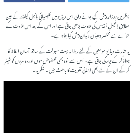
ناظرین روزانہ پیش کیے جانے والی اس ویڈیو میں کلیسیائی بائبل کیلنڈر کے عین
مطابق اِنجیلِ مُقدّس کی تلاوت پڑھی جاتی ہے اور اس کے بعد اس تلاوت کے
حوالے سے مختصر دھیان وگیان پیش کیا جاتا ہے۔
یہ شارٹ ویڈیو مومنین کے لئے روزانہ بہت سہولت کے ساتھ آسان الفاظ کا
چناؤ کر کے تیار کی جاتی ہے۔ اس سے خود بھی محضوض ہوں اور دوسروں کو شیئر
کر کے ان کے لئے بھی ایمانی تقویت کا باعث بنیں۔ شکریہ۔