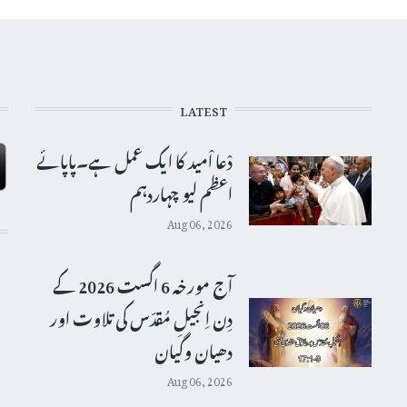
LATEST
دْعا اْمید کا ایک عمل ہے۔پاپائے
اعظم لیو چہاردہم
Aug 06, 2026
آج مورخہ 6 اگست 2026 کے
دِن اِنجیلِ مُقدّس کی تلاوت اور
دھیان وگیان
Aug 06, 2026