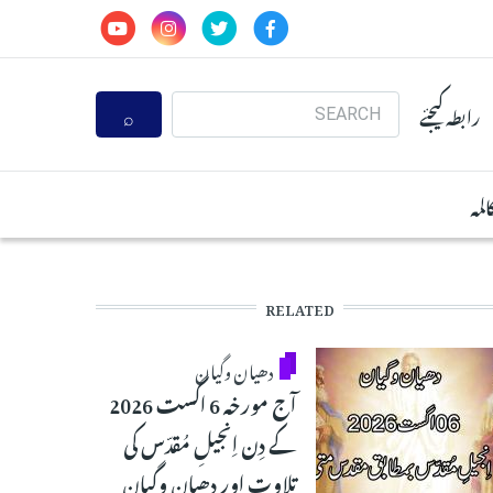
Search
رابطہ کیجئے
المہ
RELATED
دھیان وگیان
آج مورخہ 6 اگست 2026
کے دِن اِنجیلِ مُقدّس کی
تلاوت اور دھیان وگیان