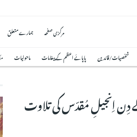
مرکزی صفحہ
ہمارے متعلق
شخصیات/قائدین
پاپائے اعظم کے پیغامات
ماحولیات
مک
خہ 7 جولائی 2025 کے دِن اِنجیلِ مُقدّس کی تلاوت