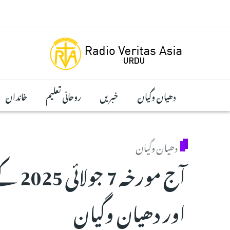
Skip to main conten
دھیان وگیان
خبریں
روحانی تعلیم
خاندان
دھیان وگیان
آج مور
اور دھیان وگیان