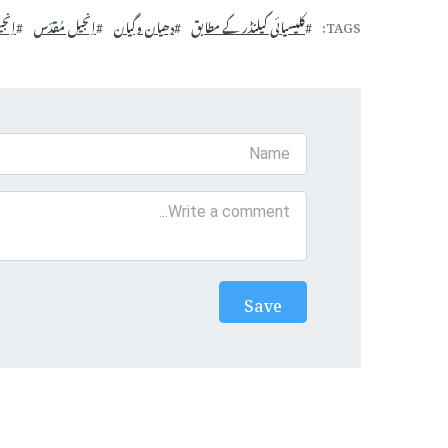
TAGS
کلیسیائی کیلنڈر کے مطابق
دھیان وگیان
اِنجیل مُقدّس
اِنج