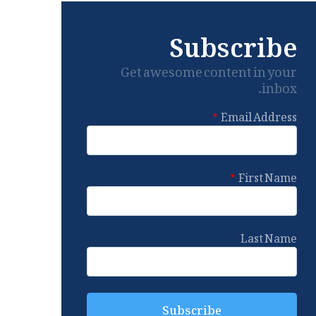
Subscribe
Get awesome content in your
inbox.
Email Address
First Name
Last Name