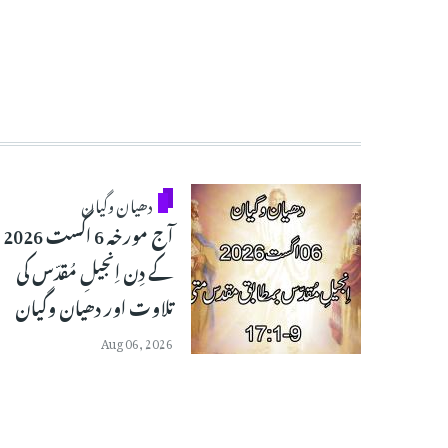
دھیان وگیان
آج مورخہ 6 اگست 2026
کے دِن اِنجیلِ مُقدّس کی
تلاوت اور دھیان وگیان
Aug 06, 2026