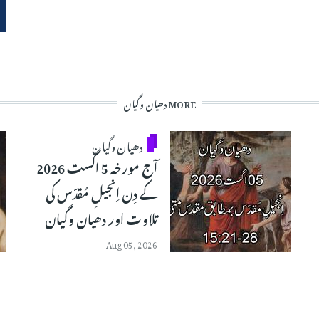
MORE دھیان وگیان
دھیان وگیان
آج مورخہ 5 اگست 2026
کے دِن اِنجیلِ مُقدّس کی
تلاوت اور دھیان وگیان
Aug 05, 2026