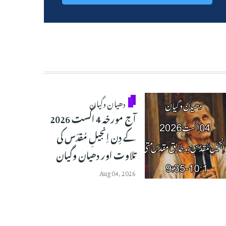
دھیان وگیان
آج مورخہ 4 اگست 2026
کے دِن اِنجیلِ مُقدّس کی
تلاوت اور دھیان وگیان
Aug 04, 2026