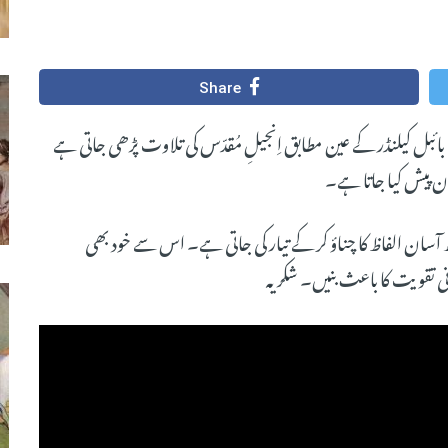
Share
 بائبل کیلنڈر کے عین مطابق اِنجیلِ مُقدّس کی تلاوت پڑھی جاتی ہے
 پیش کیا جاتا ہے۔
سان الفاظ کا چناؤ کر کے تیار کی جاتی ہے۔ اس سے خود بھی
ی تقویت کا باعث بنیں۔ شکریہ