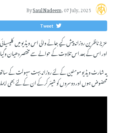
By
Saul Nadeem
,
07 July, 2025
Tweet
عزیز ناظرین روزانہ پیش کیے جانے والی اس ویڈیو میں کلیسیائی
اور اس کے بعد اس تلاوت کے حوالے سے مختصر دھیان وگیان
یہ شارٹ ویڈیو مومنین کے لئے روزانہ بہت سہولت کے ساتھ آ
محضوض ہوں اور دوسروں کو شیئر کر کے ان کے لئے بھی ایمان