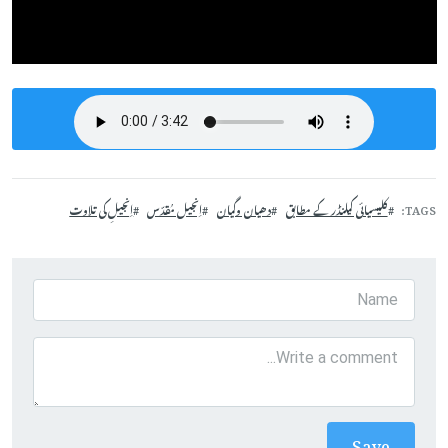
TAGS
کلیسیائی کیلنڈر کے مطابق
دھیان وگیان
اِنجیل مُقدّس
اِنجیلِ کی تلاوت