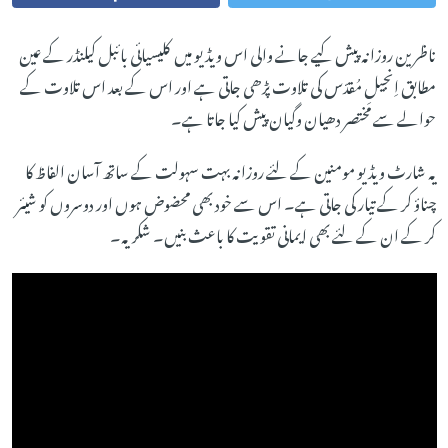
ناظرین روزانہ پیش کیے جانے والی اس ویڈیو میں کلیسیائی بائبل کیلنڈر کے عین
مطابق اِنجیلِ مُقدّس کی تلاوت پڑھی جاتی ہے اور اس کے بعد اس تلاوت کے
حوالے سے مختصر دھیان وگیان پیش کیا جاتا ہے۔
یہ شارٹ ویڈیو مومنین کے لئے روزانہ بہت سہولت کے ساتھ آسان الفاظ کا
چناؤ کر کے تیار کی جاتی ہے۔ اس سے خود بھی محضوض ہوں اور دوسروں کو شیئر
کر کے ان کے لئے بھی ایمانی تقویت کا باعث بنیں۔ شکریہ۔