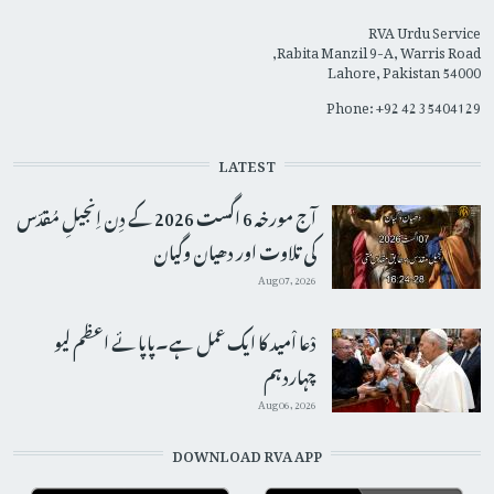
RVA Urdu Service
Rabita Manzil 9-A, Warris Road,
Lahore, Pakistan 54000
Phone: +92 42 35404129
LATEST
آج مورخہ 6 اگست 2026 کے دِن اِنجیلِ مُقدّس
کی تلاوت اور دھیان وگیان
Aug 07, 2026
دْعا اْمید کا ایک عمل ہے۔پاپائے اعظم لیو
چہاردہم
Aug 06, 2026
DOWNLOAD RVA APP