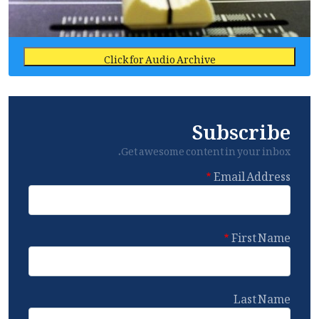
Click for Audio Archive
Subscribe
Get awesome content in your inbox.
Email Address
First Name
Last Name