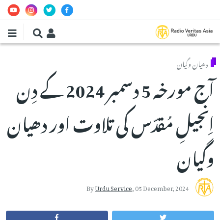
Skip to main conten
دھیان وگیان
آج مورخہ 5 دسمبر 2024 کے دِن
اِنجیلِ مُقدّس کی تلاوت اور دھیان
وگیان
By
Urdu Service
,
05 December, 2024