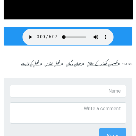
TAGS
کلیسیائی کیلنڈر کے مطابق
دھیان وگیان
اِنجیل مُقدّس
اِنجیلِ کی تلاوت