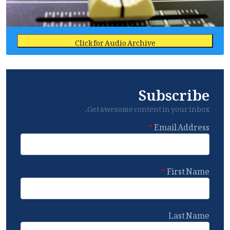
Click for Audio Archive
Subscribe
Get awesome content in your inbox.
Email Address
First Name
Last Name