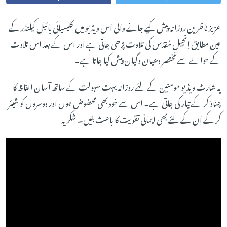
عزیز ناظرین روزانہ پیش کیے جانے والی اس ویڈیو میں کلیسیائی بائبل کیلنڈر کے
عین مطابق اِنجیلِ مُقدّس کی تلاوت پڑھی جاتی ہے اور اس کے بعد اس تلاوت
کے حوالے سے مختصر دھیان وگیان پیش کیا جاتا ہے۔
یہ شارٹ ویڈیو مومنین کے لئے روزانہ بہت سہولت کے ساتھ آسان الفاظ کا
چناؤ کر کے تیار کی جاتی ہے۔ اس سے خود بھی محضوض ہوں اور دوسروں کو شیئر
کر کے ان کے لئے بھی ایمانی تقویت کا باعث بنیں۔ شکریہ