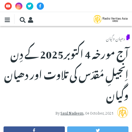
Skip to main conten
دھیان وگیان
آج مورخہ 4 اکتوبر2025 کے دِن
اِنجیلِ مُقدّس کی تلاوت اور دھیان
وگیان
By
Saul Nadeem
,
04 October, 2025