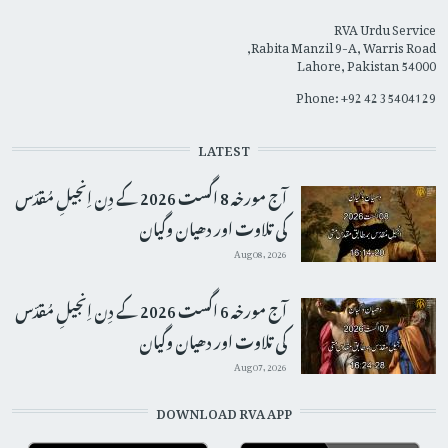
RVA Urdu Service
Rabita Manzil 9-A, Warris Road,
Lahore, Pakistan 54000
Phone: +92 42 35404129
LATEST
آج مورخہ 8 اگست 2026 کے دِن اِنجیلِ مُقدّس
کی تلاوت اور دھیان وگیان
Aug 08, 2026
آج مورخہ 6 اگست 2026 کے دِن اِنجیلِ مُقدّس
کی تلاوت اور دھیان وگیان
Aug 07, 2026
DOWNLOAD RVA APP