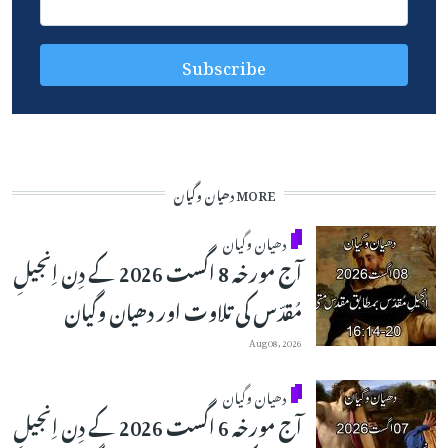
MORE دھیان وگیان
دھیان وگیان
آج مورخہ 8 اگست 2026 کے دِن اِنجیلِ
مُقدّس کی تلاوت اور دھیان وگیان
Aug 08, 2026
دھیان وگیان
آج مورخہ 6 اگست 2026 کے دِن اِنجیلِ