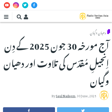
Skip to main conten
دھیان وگیان
آج مورخہ 30 جون 2025 کے دِن
اِنجیلِ مُقدّس کی تلاوت اور دھیان
وگیان
By
Saul Nadeem
,
30 June, 2025