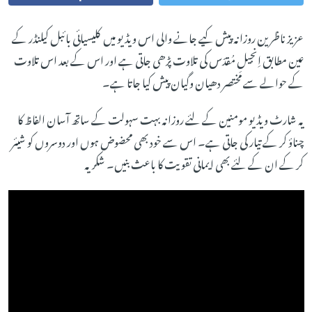
عزیز ناظرین روزانہ پیش کیے جانے والی اس ویڈیو میں کلیسیائی بائبل کیلنڈر کے
عین مطابق اِنجیلِ مُقدّس کی تلاوت پڑھی جاتی ہے اور اس کے بعد اس تلاوت
کے حوالے سے مختصر دھیان وگیان پیش کیا جاتا ہے۔
یہ شارٹ ویڈیو مومنین کے لئے روزانہ بہت سہولت کے ساتھ آسان الفاظ کا
چناؤ کر کے تیار کی جاتی ہے۔ اس سے خود بھی محضوض ہوں اور دوسروں کو شیئر
کر کے ان کے لئے بھی ایمانی تقویت کا باعث بنیں۔ شکریہ