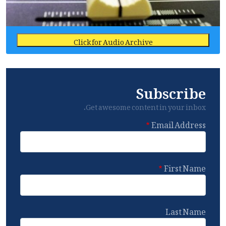
Click for Audio Archive
Subscribe
Get awesome content in your inbox.
Email Address
First Name
Last Name