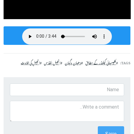
TAGS
کلیسیائی کیلنڈر کے مطابق
دھیان وگیان
اِنجیل مُقدّس
اِنجیلِ کی تلاوت