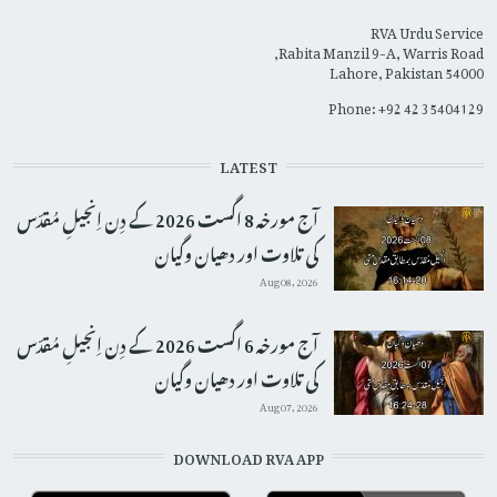
RVA Urdu Service
Rabita Manzil 9-A, Warris Road,
Lahore, Pakistan 54000
Phone: +92 42 35404129
LATEST
آج مورخہ 8 اگست 2026 کے دِن اِنجیلِ مُقدّس
کی تلاوت اور دھیان وگیان
Aug 08, 2026
آج مورخہ 6 اگست 2026 کے دِن اِنجیلِ مُقدّس
کی تلاوت اور دھیان وگیان
Aug 07, 2026
DOWNLOAD RVA APP