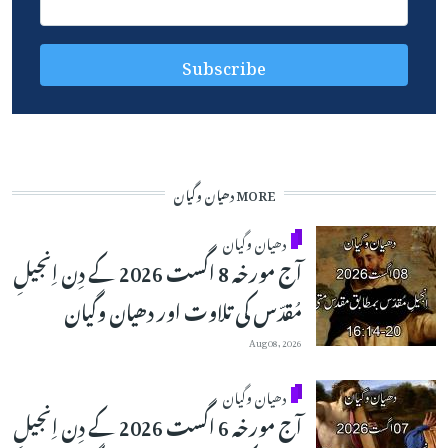
MORE دھیان وگیان
دھیان وگیان
آج مورخہ 8 اگست 2026 کے دِن اِنجیلِ
مُقدّس کی تلاوت اور دھیان وگیان
Aug 08, 2026
دھیان وگیان
آج مورخہ 6 اگست 2026 کے دِن اِنجیلِ