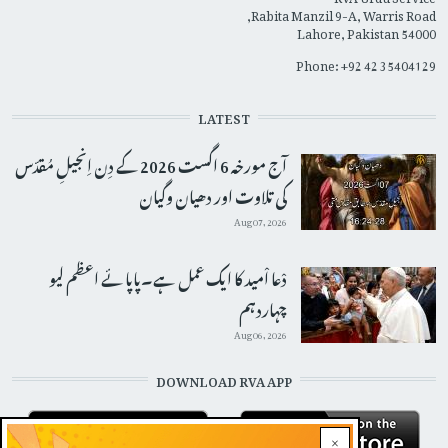
Rabita Manzil 9-A, Warris Road,
Lahore, Pakistan 54000
Phone: +92 42 35404129
LATEST
آج مورخہ 6 اگست 2026 کے دِن اِنجیلِ مُقدّس
کی تلاوت اور دھیان وگیان
Aug 07, 2026
دْعا اْمید کا ایک عمل ہے۔پاپائے اعظم لیو
چہاردہم
Aug 06, 2026
DOWNLOAD RVA APP
×