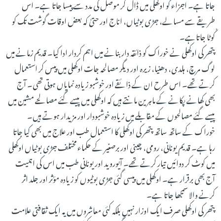
جاتا ہے۔ اجزاء کو اوکھلی میں ڈال کر موصل کی مدد سے پیسا جاتا ہے۔ اس
طریقے سے مسالے، جڑی بوٹیاں، اناج اور حتیٰ کہ بعض اوقات گوشت تک کو
کُوٹا جاتاہے۔
پتھر کی اوکھلی نے خوراک کو ذائقہ دار بنانے میں اہم کردار ادا کیا۔ قدیم زمانے میں
لوگ مرچ، ہلدی، دھنیا، زیرہ اور دیگر مصالحہ جات اوکھلی میں پیس کر استعمال
کرتے تھے۔ اس طرح ان کے ذائقے اور خوشبو زیادہ نمایاں ہوتی تھی۔ آج
بھی کھانے پکانے کے ماہرین مانتے ہیں کہ اوکھلی میں پیسے گئے مصالحے مشین میں
پیسے گئے مصالحوں کے مقابلے میں زیادہ خوشبودار اور مزیدار ہوتے ہیں۔
خوراک کے ساتھ ساتھ پتھر کی اوکھلی کا استعمال طب اور علاج میں بھی کیا جاتا
رہا ہے۔ قدیم یونانی، رومی، چینی اور برصغیر کے حکماء مختلف جڑی بوٹیاں اوکھلی
میں کوٹ کر دوائیں تیار کرتے تھے۔ آیوروید اور یونانی طب میں اس کی اہمیت
آج بھی برقرار ہے۔ اوکھلی میں پیسی گئی جڑی بوٹیوں کو زیادہ مؤثر اور جلد اثر
کرنے والا سمجھا جاتا ہے۔
پتھر کی اوکھلی صرف ایک اوزار نہیں بلکہ کئی معاشروں میں یہ ایک ثقافتی علامت