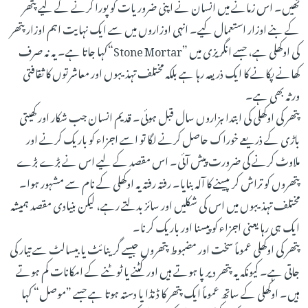
تھیں۔ اس زمانے میں انسان نے اپنی ضروریات کو پورا کرنے کے لیے پتھر
کے بنے اوزار استعمال کیے۔ انہی اوزاروں میں سے ایک نہایت اہم اوزار پتھر
کی اوکھلی ہے، جسے انگریزی میں ”Stone Mortar“کہا جاتا ہے۔ یہ نہ صرف
کھانے پکانے کا ایک ذریعہ رہا ہے بلکہ مختلف تہذیبوں اور معاشرتوں کا ثقافتی
ورثہ بھی ہے۔
پتھر کی اوکھلی کی ابتدا ہزاروں سال قبل ہوئی۔ قدیم انسان جب شکار اور کھیتی
باڑی کے ذریعے خوراک حاصل کرنے لگا تو اسے اجزاء کو باریک کرنے اور
ملاوٹ کرنے کی ضرورت پیش آئی۔ اس مقصد کے لیے اس نے بڑے بڑے
پتھروں کو تراش کر پیسنے کا آلہ بنایا۔ رفتہ رفتہ یہ اوکھلی کے نام سے مشہور ہوا۔
مختلف تہذیبوں میں اس کی شکلیں اور سائز بدلتے رہے، لیکن بنیادی مقصد ہمیشہ
ایک ہی رہا یعنی اجزاء کو پیسنا اور باریک کرنا۔
پتھر کی اوکھلی عموماً سخت اور مضبوط پتھروں جیسے گرینائٹ یا بیسالٹ سے تیار کی
جاتی ہے۔ کیونکہ یہ پتھر دیرپا ہوتے ہیں اور کٹنے یا ٹوٹنے کے امکانات کم ہوتے
ہیں۔ اوکھلی کے ساتھ عموماً ایک پتھر کا ڈنڈا یا دستہ ہوتا ہے جسے ”موصل“ کہا