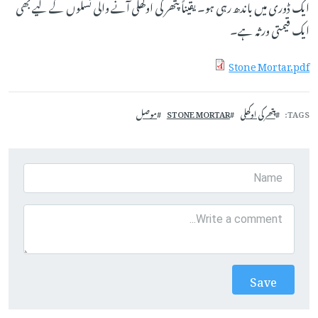
ایک ڈوری میں باندھ رہی ہو۔ یقیناً پتھر کی اوکھلی آنے والی نسلوں کے لیے بھی
ایک قیمتی ورثہ ہے۔
Stone Mortar.pdf
TAGS
پتھر کی اوکھلی
STONE MORTAR
موصل