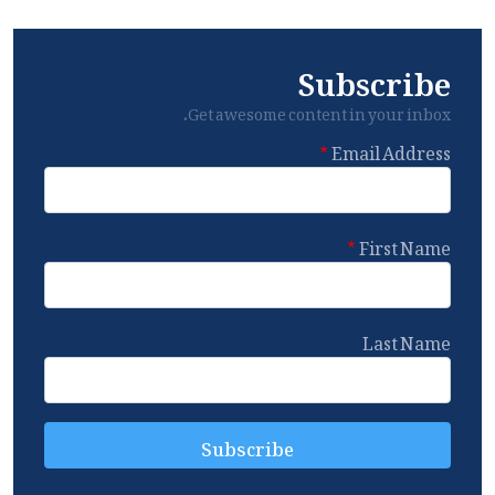
Subscribe
Get awesome content in your inbox.
Email Address
First Name
Last Name