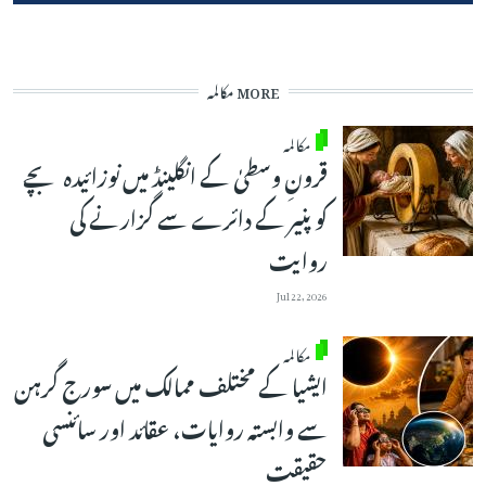
MORE مکالمہ
مکالمہ
قرونِ وسطیٰ کے انگلینڈ میں نوزائیدہ بچے
کو پنیر کے دائرے سے گزارنے کی
روایت
Jul 22, 2026
مکالمہ
ایشیا کے مختلف ممالک میں سورج گرہن
سے وابستہ روایات، عقائد اور سائنسی
حقیقت