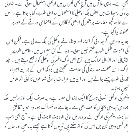
بھی ہے۔ دیہی علاقوں میں آج بھی گھروں میں اوکھلی استعمال ہوتی ہے۔ شادی
بیاہ کی رسومات میں بعض جگہ اوکھلی کا استعمال روایتی طور پر دکھایا جاتا ہے۔ اس
کے علاوہ کچھ مقامات پر پتھر کی اوکھلی کو گاؤں کے اجتماعی ورثے کے طور پر
محفوظ کیا گیا ہے۔
جدید دور میں اگرچہ برقی گرائنڈر اور بلینڈر نے اوکھلی کی جگہ لے لی ہے، لیکن اس
کی اہمیت مکمل طور پر ختم نہیں ہوئی۔ دنیا کے کئی حصوں میں، خاص طور پر
ایشیائی اور افریقی ممالک میں، آج بھی لوگ پتھر کی اوکھلی کو ترجیح دیتے ہیں۔ کچھ
لوگ اسے صحت مند زندگی کی علامت سمجھتے ہیں کیونکہ اس کے ذریعے اجزاء
قدرتی طور پر پیسے جاتے ہیں اور ان میں حرارت یا برقی شعاعوں کا کوئی اثر شامل
نہیں ہوتا۔
پتھر کی اوکھلی انسانی تاریخ کا ایک لازوال حصہ ہے۔ یہ صرف ایک اوزار نہیں بلکہ
ہماری تہذیبی پہچان کا حصہ بھی ہے۔ چاہے وہ خوراک ہو، دوا ہو یا ثقافتی
روایت، پتھر کی اوکھلی نے ہر دور میں اپنی افادیت ثابت کی ہے۔ آج بھی جب
ہم کسی دیہی کچن میں اس کی آواز سنتے ہیں تو یوں لگتا ہے جیسے یہ ماضی اور حال کو