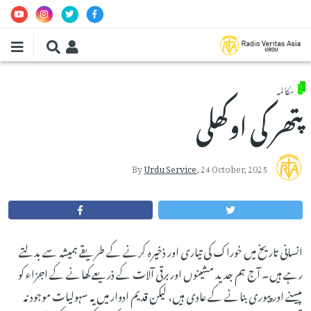
Skip to main conten
مکالمہ
پتھر کی اوکھلی
By
Urdu Service
,
24 October, 2025
انسانی تاریخ میں خوراک کی تیاری اور ذخیرہ کرنے کے طریقے ہمیشہ سے بدلتے
رہے ہیں۔ آج ہم جدید مشینوں اور برقی آلات کے ذریعے کھانے کے اجزاء کو
پیسنے اور پیوری بنانے کے عادی ہیں، لیکن قدیم ادوار میں یہ سہولیات موجود نہ