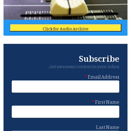
Click for Audio Archive
Subscribe
Get awesome content in your inbox.
Email Address
First Name
Last Name