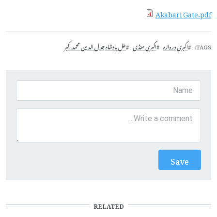
Akabari Gate.pdf
TAGS
اکبری دروازہ
اکبری منڈی
غل بادشاہ جلال الدین محمد اکبر
RELATED