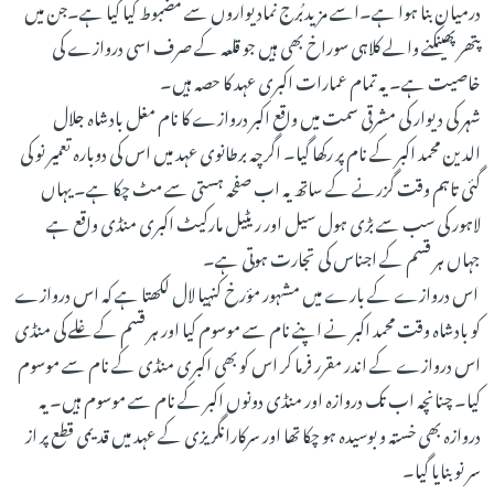
درمیان بنا ہوا ہے۔اسے مزیدبُرج نمادیواروں سے مضبوط کیا گیا ہے۔جن میں
پتھر پھینکنے والے کلاہی سوراخ بھی ہیں جو قلعہ کے صرف اسی دروازے کی
خاصیت ہے۔ یہ تمام عمارات اکبری عہد کا حصہ ہیں۔
شہر کی دیوار کی مشرقی سمت میں واقع اکبر دروازے کا نام مغل بادشاہ جلال
الدین محمد اکبر کے نام پر رکھا گیا۔ اگرچہ برطانوی عہد میں اس کی دوبارہ تعمیر نو کی
گئی تاہم وقت گزرنے کے ساتھ یہ اب صفحہ ہستی سے مٹ چکا ہے۔ یہاں
لاہور کی سب سے بڑی ہول سیل اور ریٹیل مارکیٹ اکبری منڈی واقع ہے
جہاں ہر قسم کے اجناس کی تجارت ہوتی ہے۔
اس دروازے کے بارے میں مشہور مؤرخ کنہیا لال لکھتا ہے کہ اس دروازے
کو بادشاہ وقت محمد اکبر نے اپنے نام سے موسوم کیا اور ہر قسم کے غلے کی منڈی
اس دروازے کے اندر مقرر فرما کر اس کو بھی اکبری منڈی کے نام سے موسوم
کیا۔ چنانچہ اب تک دروازہ اور منڈی دونوں اکبر کے نام سے موسوم ہیں۔ یہ
دروازہ بھی خستہ و بوسیدہ ہو چکا تھا اور سرکارانگریزی کے عہد میں قدیمی قطع پر از
سر نو بنایا گیا۔