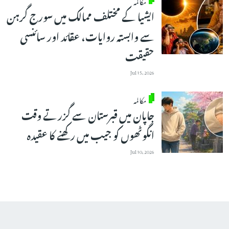
مکالمہ
ایشیا کے مختلف ممالک میں سورج گرہن
سے وابستہ روایات، عقائد اور سائنسی
حقیقت
Jul 15, 2026
مکالمہ
جاپان میں قبرستان سے گزرتے وقت
انگوٹھوں کو جیب میں رکھنے کا عقیدہ
Jul 10, 2026