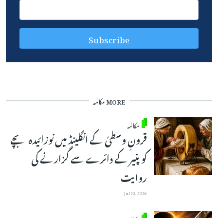
MORE مکالمہ
مکالمہ
قرونِ وسطیٰ کے انگلینڈ میں نوزائیدہ بچے
کو پنیر کے دائرے سے گزارنے کی
روایت
Jul 22, 2026