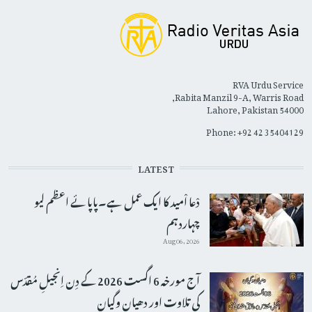
RVA Urdu Service
Rabita Manzil 9-A, Warris Road,
Lahore, Pakistan 54000
Phone: +92 42 35404129
LATEST
دْعا اْمید کا ایک عمل ہے۔پاپائے اعظم لیو
چہاردہم
Aug 06, 2026
آج مورخہ 6 اگست 2026 کے دِن اِنجیلِ مُقدّس
کی تلاوت اور دھیان وگیان