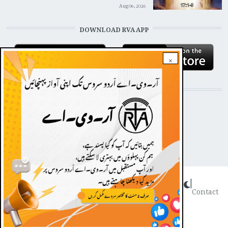
Aug 06, 2026
DOWNLOAD RVA APP
×
STAY CONNECTED WITH US!
Dark theme
|
FOOTER
Contact
Radio Veritas Asia © 2022