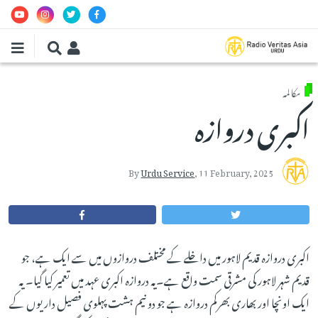
Skip to main conten
مکالمہ
اکبری دروازہ
By
Urdu Service
,
11 February, 2025
اکبری دروازہ قدیم لاہور میں داخلے کے مختلف دروازوں میں سے ایک ہے، جو
قدیم شہر لاہور کی مشرقی سمت واقع ہے۔یہ دروازہ اکبری عہد میں تعمیر کیا گیا۔ یہ
ایک اونچا اور بھاری بھرکم دروازہ ہے جو دو نیم ہشت پہلوی فصیل داریوں کے