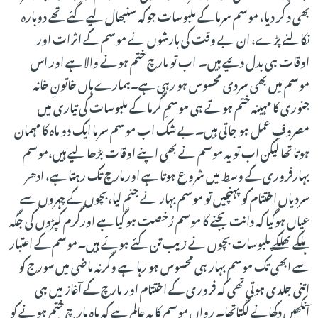
بھی د کر دیا، موسم سرما کے ملبوسات جوکہ سنبھال لیے گئے تھے دوبارہ
نکالنے پڑے، ان بے وقت کی بارشوں نے موسم کے اثرات اور
اوقات ہی بدل دئیے ہیں۔ اب تو مارچ ختم ہونے والا ہے اور اس
موسم میں بھی سردی محسوس ہو رہی ہے۔ہمارے ہاں خاتونِ خانہ
جنوری کا مہینہ ختم ہوتے ہی موسمِ گرما کے ملبوسات کی تیاری میں
مصروفِ عمل ہو جاتی ہیں۔بے شک اب موسم سرما ایک دو ماہ کا مہمان
ہوتا تھا لیکن اب تو یہ موسم نے بھی اپنے اوقات بڑھا لیے ہیں،موسم
بہارفروری کے وسط میں شروع ہوتا ہے اورمارچ تک رہتا ہے، ادھر
سردیاں اختتام کو پہنچیں تو موسم بہار نے جنم لیا،بچوں کے چہروں سے
عیاں ہوگیا کہ دانت بجنے کا موسم رُخصت ہو گیا ہے اورگرم کپڑوں کی جگہ
ہلکے پھلکے ملبوسات بچوں نے زیب تن کئے ہوئے ہیں۔موسم کے اعتبار
سے ابھی تک موسم بہار ہی محسوس ہو رہا ہے وگرنہ ماضی میں سورج کو
اتنی جلدی ہوتی تھی کہ فروری کے اختتام اور مارچ کے آغاز میں ہی
آنکھیں دکھانے لگتاتھا۔ رواں موسم کا یہ عالم ہے کہ ماہ مار چ ختم ہونے کو