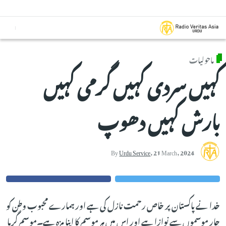
Skip to main conten
ماحولیات
کہیں سردی کہیں گرمی کہیں
بارش کہیں دھوپ
By
Urdu Service
,
21 March, 2024
خدا نے پاکستان پر خاص رحمت نازل کی ہے اور ہمارے محبوب وطن کو
چار موسموں سے نوازا ہے اور اس میں ہر موسم کا اپنا مزہ ہے۔موسم گرما