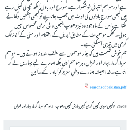
ہے اورموسم انتہائی خوشگوار ہے، سورج اور بادل آنکھ مچولی کھیل رہے
ہیں کبھی سورج بادلوں کی اوٹ میں چھپ جاتا ہے توکبھی آنکھیں دکھانے
لگتا ہے،اس کے باوجود وہ تیز دھوپ چبھن والی گرمی محسوس نہیں
ہوتی۔محکمہ موسمیات کے مطابق اپریل کے اختتام اور مئی کے آغاز تک
گرمی میں تیزی آ سکتی ہے۔
ہم خوش قسمت ہیں کہ چار موسموں سے لطف اندوز ہوتے ہیں۔ موسم
سرما،گرما، بہار اور خزاں، ہر موسم اپنی جگہ ہمارے لیے بہاریں لے کر
آتا ہے۔خدا ہمیشہ ہمارے وطنِ عزیز کو آباد رکھے۔آمین
seasons of pakistan.pdf
TAGS
کہیں سردی کہیں گرمی کہیں بارش کہیں دھوپ
موسم سرما،گرما، بہار اور خزاں