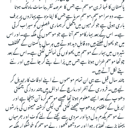
پاکستان کا لمبا ترین موسم ہے جس کا عرصہ تقریبا سات ماہ تک ہوتا
ہے۔ دوسرا موسم،موسمِ سرما ہے جس کا اپنا مزہ ہے پہاڑوں پر برف
باری ہوتی ہے جو گرمیوں میں پگھل کر ہماری فصلوں کو سیراب کرتی
ہے۔ اس کے بعد بہارکاموسم آتا ہے جو موسموں کی ملکہ ہے۔اور اس
میں جو پھول کھلتے ہیں وہ قابلِ دیدہوتے ہیں ہر سال پاکستان کے مختلف
شہروں میں بہار کے موسم میں پھولوں کی نمائش لگتی ہے۔اس کے بعد
چوتھا موسم خزاں ہوتا ہے جس میں پْرانے پتے گر جاتے ہیں اور نئے
پتے نکل آتے ہیں۔
چند سال قبل سے ہی ان تمام موسموں نے اپنے اوقات کار تبدیل کر
لیے ہیں۔ فروری کے آخر اورمارچ کے اوائل میں چند روز کی چمکتی
دھوپ کے بعد ایسے معلوم ہوتا تھا جیسے موسم گرما آن پہنچا ہے اور
اپریل کے اختتام پردھوپ چبھنے لگتی تھی،لیکن گزشتہ مہینوں کی بارشوں
نے موسم یکدم بدل دیااور سردی سے بچنے کے لئے کوٹ اور جرسیاں
پہننا پڑے، ٹھنڈی ہوا اور سردجھونکھوں نے موسم کو خوشگوار بلکہ سر