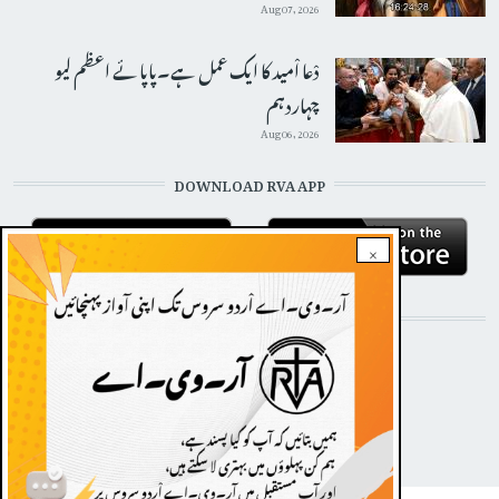
Aug 07, 2026
دْعا اْمید کا ایک عمل ہے۔پاپائے اعظم لیو
چہاردہم
Aug 06, 2026
DOWNLOAD RVA APP
×
STAY CONNECTED WITH US!