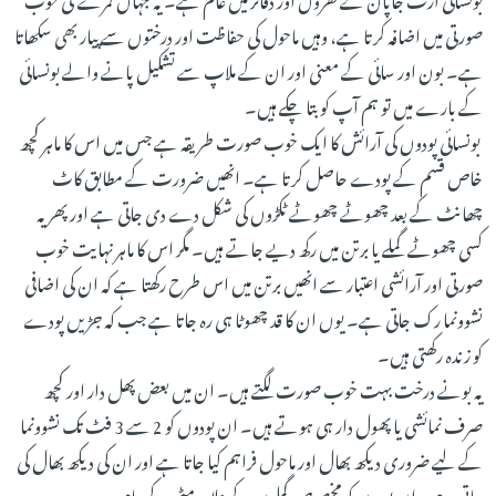
صورتی میں اضافہ کرتا ہے، وہیں ماحول کی حفاظت اور درختوں سے پیار بھی سکھاتا
ہے۔ بون اور سائی کے معنی اور ان کے ملاپ سے تشکیل پانے والے بونسائی
کے بارے میں تو ہم آپ کو بتا چکے ہیں۔
بونسائی پودوں کی آرائش کا ایک خوب صورت طریقہ ہے جس میں اس کا ماہر کچھ
خاص قسم کے پودے حاصل کرتا ہے۔ انھیں ضرورت کے مطابق کاٹ
چھانٹ کے بعد چھوٹے چھوٹے ٹکڑوں کی شکل دے دی جاتی ہے اور پھر یہ
کسی چھوٹے گملے یا برتن میں رکھ دیے جاتے ہیں۔ مگر اس کا ماہر نہایت خوب
صورتی اور آرائشی اعتبار سے انھیں برتن میں اس طرح رکھتا ہے کہ ان کی اضافی
نشوونما رک جاتی ہے۔ یوں ان کا قد چھوٹا ہی رہ جاتا ہے جب کہ جڑیں پودے
کو زندہ رکھتی ہیں۔
یہ بونے درخت بہت خوب صورت لگتے ہیں۔ ان میں بعض پھل دار اور کچھ
صرف نمائشی یا پھول دار ہی ہوتے ہیں۔ ان پودوں کو 2 سے 3 فٹ تک نشوونما
کے لیے ضروری دیکھ بھال اور ماحول فراہم کیا جاتا ہے اور ان کی دیکھ بھال کی
جاتی ہے۔ ان پودوں کو مخصوص گملوں کے علاوہ مٹی کے عام