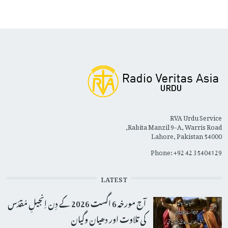
RVA Urdu Service
Rabita Manzil 9-A, Warris Road,
Lahore, Pakistan 54000
Phone: +92 42 35404129
LATEST
آج مورخہ 6 اگست 2026 کے دِن اِنجیلِ مُقدّس
کی تلاوت اور دھیان وگیان