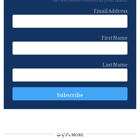
Email Address
First Name
Last Name
MORE ماحولیات