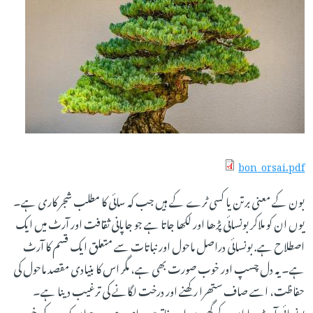
bon_orsai.pdf
بون کے معنی برتن یا کسی ٹرے کے ہیں جب کہ سائی کا مطلب شجر کاری ہے۔
یوں ان کو ملاکر بونسائی پڑھا اور لکھا جاتا ہے جو جاپانی ثقافت اور آرٹ میں ایک
اصطلاح ہے. بونسائی دراصل ماحول اور نباتات سے متعلق ایک قسم کا آرٹ
ہے۔ یہ دل چسپ اور خوب صورت بھی ہے، مگر اس کا بنیادی مقصد ماحول کی
حفاظت، اسے صاف ستھرا رکھنے اور درخت لگانے کی ترغیب دینا ہے۔
بونسائی آرٹ جاپان کے گھروں اور دفاتر میں عام ہے۔ یہ جہاں کمرے کی خوب