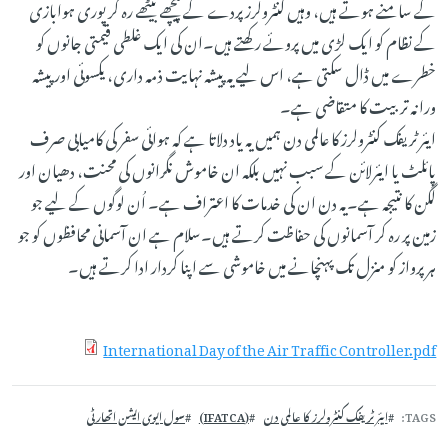
کے سامنے ہوتے ہیں، وہیں کنٹرولرز پردے کے پیچھے بیٹھے رہ کر پوری ہوابازی
کے نظام کو ایک لڑی میں پروئے رکھتے ہیں۔ان کی ایک غلطی قیمتی جانوں کو
خطرے میں ڈال سکتی ہے، اس لیے یہ پیشہ نہایت ذمہ داری، یکسوئی اور پیشہ
ورانہ تربیت کا متقاضی ہے۔
ایئر ٹریفک کنٹرولرز کا عالمی دن ہمیں یہ یاد دلاتا ہے کہ ہوائی سفر کی کامیابی صرف
پائلٹ یا ایئرلائن کے سبب نہیں بلکہ ان خاموش نگرانوں کی محنت، دھیان اور
لگن کا نتیجہ ہے۔یہ دن ان کی خدمات کا اعتراف ہے۔ اُن لوگوں کے لیے جو
زمین پر رہ کر آسمانوں کی حفاظت کرتے ہیں۔سلام ہے ان آسمانی محافظوں کو جو
ہر پرواز کو منزل تک پہنچانے میں خاموشی سے اپنا کردار ادا کرتے ہیں۔
International Day of the Air Traffic Controller.pdf
TAGS
ایئر ٹریفک کنٹرولرز کا عالمی دن
(IFATCA)
سول ایوی ایشن اتھارٹی