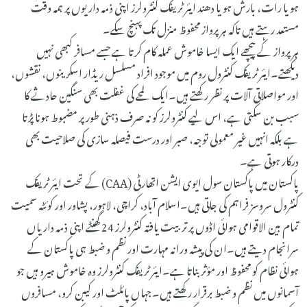
ہو یا رات، بارش ہو یا دھند ایئر ٹریفک کنٹرولرز اپنی ذمہ داریوں پر ہمہ وقت
مستعد رہتے ہیں تاکہ ہر پرواز محفوظ منزل تک پہنچ سکے۔
ہر پرواز کے پیچھے ایک ایسا خاموش عملہ کام کرتا ہے جسے مسافر کبھی نہیں
دیکھتے۔ایئر ٹریفک کنٹرول روم میں موجود افراد مسلسل ریڈار اسکرینوں، نقشوں،
اور مواصلاتی آلات پر نظر رکھتے ہیں۔ایک لمحے کی غفلت بھی سنگین حادثے کا
سبب بن سکتی ہے، اس لیے کنٹرولرز کو نہ صرف ذہنی طور پر مضبوط ہونا پڑتا
ہے بلکہ انہیں غیر معمولی توجہ، صبر اور درست فیصلہ سازی کی صلاحیت بھی
درکار ہوتی ہے۔
پاکستان میں پاکستان سول ایوی ایشن اتھارٹی (CAA) کے تحت ایئر ٹریفک
کنٹرول سروسز فراہم کی جاتی ہیں۔اسلام آباد، کراچی، لاہور، پشاور اور کوئٹہ سمیت
تمام بین الاقوامی ہوائی اڈوں پر تربیت یافتہ کنٹرولرز 24 گھنٹے اپنی ذمہ داریاں
سرانجام دیتے ہیں۔ان کی پیشہ ورانہ مہارت اور نظم و ضبط ہی پاکستان کے
ہوائی نظام کو محفوظ اور مؤثر بناتا ہے۔ایئر ٹریفک کنٹرولرز وہ خاموش ہیرو ہیں جو
آسمانوں میں نظم و ضبط برقرار رکھتے ہیں۔جہاں پائلٹ اور کیبن کرو، مسافروں