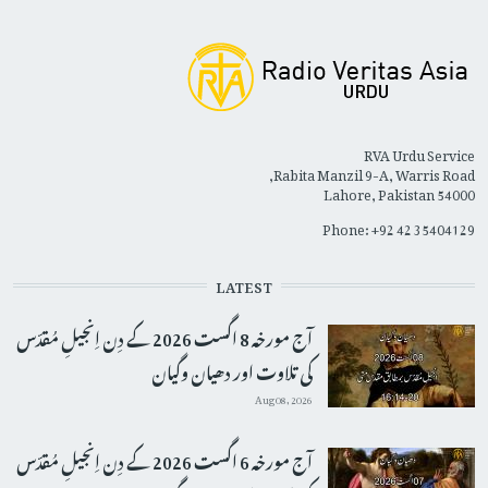
RVA Urdu Service
Rabita Manzil 9-A, Warris Road,
Lahore, Pakistan 54000
Phone: +92 42 35404129
LATEST
آج مورخہ 8 اگست 2026 کے دِن اِنجیلِ مُقدّس
کی تلاوت اور دھیان وگیان
Aug 08, 2026
آج مورخہ 6 اگست 2026 کے دِن اِنجیلِ مُقدّس