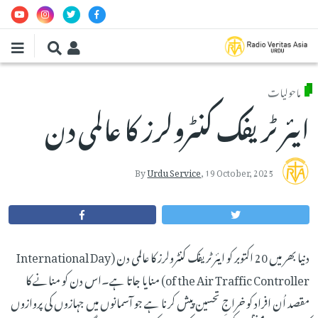
Skip to main conten
ماحولیات
ایئر ٹریفک کنٹرولرز کا عالمی دن
By
Urdu Service
,
19 October, 2025
دنیا بھر میں 20 اکتوبر کو ایئر ٹریفک کنٹرولرز کا عالمی دن (International Day
of the Air Traffic Controller) منایا جاتا ہے۔اس دن کو منانے کا
مقصد اُن افراد کو خراجِ تحسین پیش کرنا ہے جو آسمانوں میں جہازوں کی پروازوں