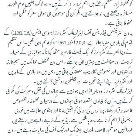
کو محفوظ اور منظم رکھنے میں اہم کردار ادا کرتے ہیں۔ وہ لوگ جنہیں عام طور پر
مسافر نہ دیکھتے ہیں، نہ جانتے ہیں، مگر اُن کی موجودگی ہی ہوائی سفر کو ممکن اور
محفوظ بناتی ہے۔
یہ دن انٹرنیشنل فیڈریشن آف ایئر ٹریفک کنٹرولرز ایسوسی ایشن (IFATCA) کے
قیام کی یاد میں منایا جاتا ہے، جو 20 اکتوبر 1961ء کو قائم ہوئی تھی۔اس تنظیم
نے دنیا بھر کے کنٹرولرز کو ایک پلیٹ فارم پر متحد کیا تاکہ ہوابازی کے معیار،
تربیت اور حفاظت میں بہتری لائی جا سکے۔اس دن مختلف ممالک میں سیمینارز،
ورکشاپس اور خصوصی تقاریب منعقد کی جاتی ہیں، جن میں ہوابازی کے ماہرین
اور کنٹرولرز اپنے اپنے تجربات اور چیلنجز پر روشنی ڈالتے ہیں۔
ایئر ٹریفک کنٹرولرز وہ ماہر افراد ہیں جو زمین سے جہازوں کی نقل و حرکت کی نگرانی
کرتے ہیں۔ان کا بنیادی مقصد ہوائی جہازوں کے درمیان محفوظ و مخصوص
فاصلہ برقرار رکھنا، پروازوں کی روانی کو یقینی بنانا اور ہنگامی حالات میں فوری
رہنمائی فراہم کرنا ہے۔وہ پائلٹس سے ریڈیو کے ذریعے رابطے میں رہتے ہیں
اورانہیں موسم، فاصلہ، بلندی، لینڈنگ اور ٹیک آف کی ہدایات دیتے ہیں۔دن