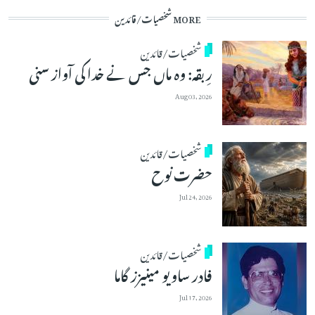
MORE شخصیات/قائدین
شخصیات/قائدین
رِبقہ: وہ ماں جس نے خدا کی آواز سنی
Aug 03, 2026
شخصیات/قائدین
حضرت نوح
Jul 24, 2026
شخصیات/قائدین
فادر ساویو مینیزز گاما
Jul 17, 2026