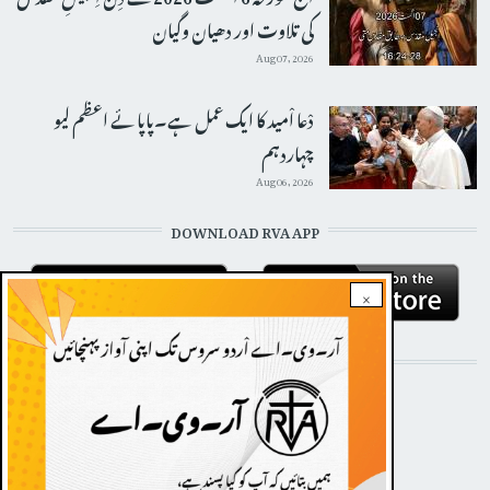
کی تلاوت اور دھیان وگیان
Aug 07, 2026
دْعا اْمید کا ایک عمل ہے۔پاپائے اعظم لیو
چہاردہم
Aug 06, 2026
DOWNLOAD RVA APP
×
STAY CONNECTED WITH US!