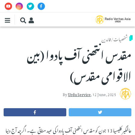
Skip to main conten
شخصیات/قائدین
مقدس انتھنی آف پادوا (بین
الاقوامی مقدس)
By
Urdu Service
,
12 June, 2025
عالمگیر کلیسیا 13 جون کو مقدس انتھنی آف پادوا کی عید مناتی ہے۔ اگرچہ آج دنیا