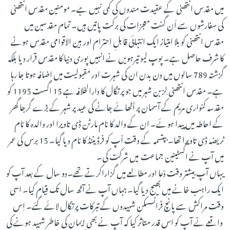
میں مقدس انتھنی کے عقیدت مندوں کی کمی نہیں ہے۔ مومنین مقدس انتھنی
کی سفارشوں سے اَن گنت معجزات کی برکت پاتیں ہیں۔ تمام مقدسین میں
مقدس انتھنی کو بلا امتیاز ایک انتہائی قابلِ احترام اور بین الاقوامی مقدس ہونے
کا شرف حاصل ہے۔ پوپ لیو تیرہویں نے انہیں پوری دنیا کا مقدس قرار دیا بلکہ
گزشتہ 789 سالوں میں دن بدن ان کی شہرت اور مقبولیت میں اضافہ ہوتا جا رہا
ہے۔ مقدس انتھنی لِزبن شہر میں جو پرتگال کا دارالخلافہ ہے 15 اگست 1195 کو
مقدسہ کنواری مریم کے آسمان پر اْٹھائے جانے کی عید پر شہر کے بڑے گرجا گھر
کے احاطہ میں پیدا ہوئے۔ ان کے والد کا نام مارٹن ڈی تاویرا اور والدہ کا نام
ٹریضہ ڈی تاویرا تھا۔ بپتسمہ کے وقت اْپ کو فرڈیننڈ کا نام دیا گیا۔ 15 برس کی عمر
میں آپ نے اگسٹینین جماعت میں شرکت کی۔
یہاں آپ بیشتر وقت دْعا اور مطالعے میں گزاراکرتے تھے۔دو سال کے بعد آپ کو
ایک راہب خانے میں بھیج دیا گیا۔جہاں آپ نے آٹھ سال تک قیام کیا۔ اسی
وقت مراکش سے پانچ فرانسسکن شہیدوں کے تبرکات پرتگال لائے گئے۔ اِس
واقعے نے آپ کو اس قدر متاثر کیا کہ آپ نے بھی ایمان کی خاطر شہید ہونے کی