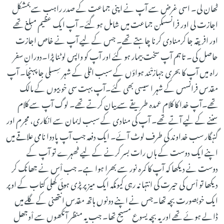
ٹھان لی۔ اسی غرض سے آپ نے اپنی جماعت کے صدر راہب سے بمشکل
اجازت لی اور فرانسسکن جماعت میں شامل ہو گئے۔ آپ ایک عظیم مبلغ تھے
اور افریقہ جا کرمنادی کرنا چاہتے تھے۔ جس کے لیے آپ نے خاص اجازت
حاصل کی۔ تاہم آپ سخت بیمار ہو گئے اور آپ کو واپس لوٹنا پڑا۔دورانِ سفر
راہ میں آپ کا بحری جہاز تْند ہواؤں کے سبب اٹلی کے شہر سِسلی جا پہنچا۔ آپ
مقدس فرانسس کے شہر ا سیسی بھی گئے۔آپ بہت سی خوبیوں کے مالک
تھے۔آپ خدا کا کلام عمدہ طریقے سے بیان کرتے تھے۔ لوگ آپ سے کلام
سننے کے لیے آتے تھے۔ آپ کی منادی کے سبب ایمان سے انکاری، مجرم اور
گنہگار سب خداوند کی طرف لوٹ آئے۔ ایک دفعہ جب آپ پادوا نامی علاقے میں
اپنے ایک دوست کے ہاں رات بسر کرنے کے لیے ٹھہرے تو آپ کے
دوست نے دیکھا کہ آپ کا کمرہ نور سے بھرا ہوا ہے۔ جب اْس نے جھانک کر
دیکھا تو اْس کی حیرت کی انتہا نہ رہی کیونکہ ایک میز پر پڑی ہوئی کھلی کتاب کے اوپر
ایک خوبصورت بچہ تھا۔جس نے اپنے دونوں ہاتھ مقدس انتھنی کے گلے میں
ڈالے ہوئے تھے اور یہ بچہ یسوع مسیح تھا۔ جب یہ منظر آنکھوں سے اْوجھل