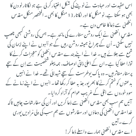
اس عقیدت اور عبادت نے نوینے کی شکل اختیار کر لی ہے جو لگاتار نو دن کا
بھی ہو سکتا ہے، نو منگل کا اور لگاتار 13 منگل کا بھی۔ المختصر منگل مقدس
انتھنی سے دْعا کا خاص دن ہے۔
مقدس انتھنی نے ایک روشن ستارے کی مانند ہے۔ جس کی روشنی کبھی چھپ
نہیں سکتی۔ اْن کے چراغ ہمیشہ روشن رہیں گے جو اْنہوں نے اپنے ایمان کی
شمع سے جلائے ہیں۔ خدا نے اپنے بندے مقدس انتھنی کو معجزات کرنے کا
توڑا عطا کیا ہے۔ان کے اعلیٰ ذاتی اوصاف، ہمہ پہلو شخصیت سے اِن کے سچے
پرستار متاثر ہیں۔ وہ پاک یوخرست کے سچے شیدائی تھے۔ خدا نے انہیں
بدعتوں کو ختم کرنے کا بھرپور جذبہ عطا کر رکھا تھا۔ انہوں نے اپنے زمانے کے
سود خوروں سے اٹلی کے غریب عوام کو آزاد کروایا۔
آئیں ہم سب بھی مقدس انتھنی سے دْعا کریں اور اْن کی سفارشات چاہیں تاکہ
خدا مقدس انتھنی کی دعاؤں اور سفارشوں سے ہم سب کی دلی مْرادیں پوری
کرے۔آمین
اے مقدس انتھنی ہمارے واسطے دْعا کر!