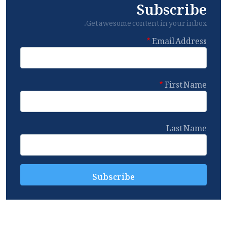
Subscribe
Get awesome content in your inbox.
Email Address
First Name
Last Name