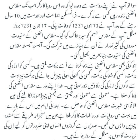
ہوا تو آپ نے اپنے دوست سے وعدہ لیا کہ وہ اِس رویا کا ذکر جب تک مقدس
انتھنی زندہ رہیں کسی سے نہ کرے۔ فرانسسکن جماعت اور خدمت میں 10 سال
رہنے کے بعد آپ نے 13 جون 1231 کو وفات پائی۔ 17 جون 1231 بروز
منگل آپ کے مقدس جسم کو سپرد خاک کیا گیا۔مقدس انتھنی کے عقیدت
مندوں کی کثیر تعداد نے اْن کے جنازے میں شرکت کی۔ آہستہ آہستہ مقدس
انتھنی کی عقیدت دنیابھر میں پھیل گئی۔
جو کوئی بھی مقدس انتھنی سے دْعا کرتا ہے اْسے برکات ملتی ہیں۔ کسی کو اولاد کی
برکت، کسی کو شفا کی برکت،کسی کی کھوئی ہوئی چیز مل جانے کی برکت نیز بہت
سے لوگوں کی زندگی کی رکاوٹیں دْور ہوتی ہیں۔ خدا اپنے بندے مقدس انتھنی کی
دْعا کو سنتا ہے۔ معمولی سے معمولی اور قیمتی سے قیمتی چیزڈھونڈ نکالنے کی بین
الاقوامی شہرت مقدس انتھنی کو حاصل ہے۔ ابتدائی ایام میں اس کے بارے
میں بہت سی روایات اور واقعات کا ذکر ملتا ہے جن میں معجزانہ طریقے سے گمشدہ
چیزیں واپس مل گئیں۔ صدیوں سے کروڑوں انسان اپنی ضرورتوں کو لیے اِن کی
زیارت گاہوں پر منگل کے روز جاتے ہیں۔