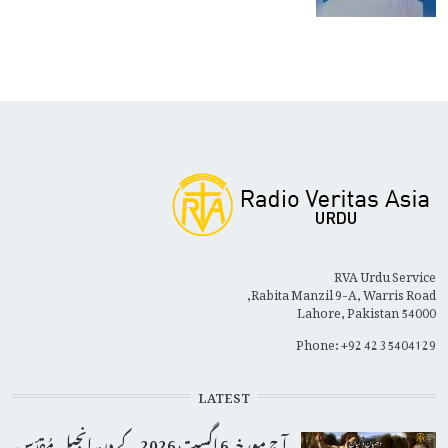
RVA Urdu Service
Rabita Manzil 9-A, Warris Road,
Lahore, Pakistan 54000
Phone: +92 42 35404129
LATEST
آج مورخہ 6 اگست 2026 کے دِن اِنجیلِ مُقدّس