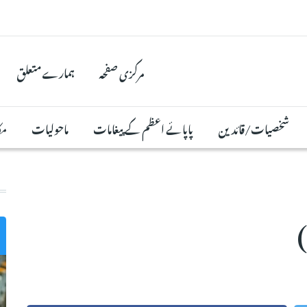
مرکزی صفحہ
ہمارے متعلق
شخصیات/قائدین
پاپائے اعظم کے پیغامات
ماحولیات
مک
)