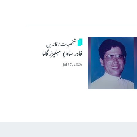
شخصیات/قائدین
فادر ساویو مینیزز گاما
Jul 17, 2026