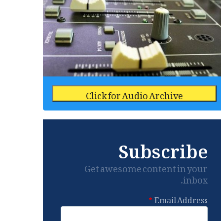
Click for Audio Archive
Subscribe
Get awesome content in your
inbox.
Email Address