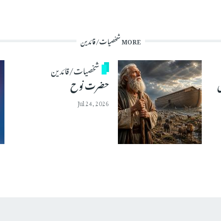
MORE شخصیات/قائدین
شخصیات/قائدین
ی
حضرت نوح
Jul 24, 2026