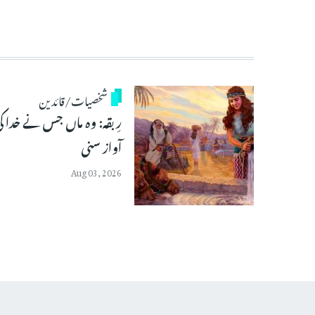
شخصیات/قائدین
رِبقہ: وہ ماں جس نے خدا ک
آواز سنی
Aug 03, 2026