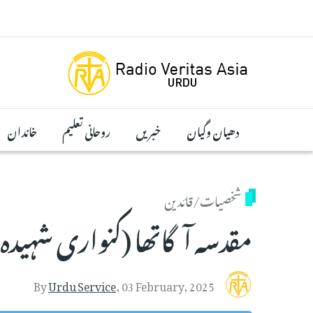
Skip to main conten
دھیان وگیان
خبریں
روحانی تعلیم
خاندان
شخصیات/قائدین
مقدسہ آگاتھا (کنواری شہیدہ
By
Urdu Service
,
03 February, 2025