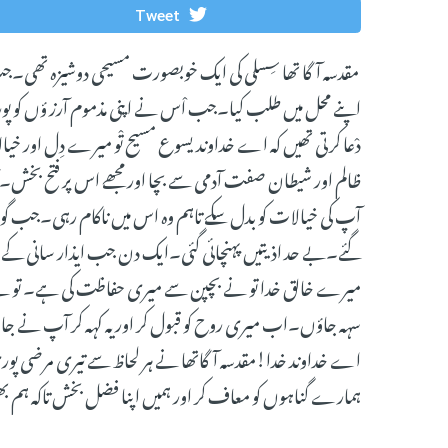
Tweet
مقدسہ آگا تھا سِسلی کی ایک خوبصورت مسیحی دوشیزہ تھی۔جب و
اپنے محل میں طلب کیا۔جب اْس نے اپنی مذموم آرز ؤں کو پورا
دْعا کرتی تھیں کہ اے خداوند یسوع مسیح تْو میرے دِل اور خی
ظالم اور شیطان صفت آدمی سے بچا اور مجھے اس پر فتح بخش۔ آ
آپ کی خیالات کو بدل سکے تاہم وہ اس میں ناکام رہی۔جب گو
گئے۔بے حد اذیتیں پہنچائی گئی۔ایک دن جب ایذار سانی کے بعد 
میرے خالق خدا تو نے بچپن سے میری حفاظت کی ہے۔ تو نے مجھے
سہہ جاؤں۔اب میری روح کو قبول کر اور یہ کہہ کر آپ نے
اے خداوند خدا!مقدسہ آگاتھا نے ہر لحاظ سے تیری مرضی پوری کی
ہمارے گناہوں کو معاف کر اور ہمیں اپنا فضل بخش تاکہ ہم بھ