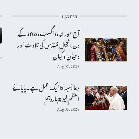
LATEST
آج مورخہ 6 اگست 2026 کے
دِن اِنجیلِ مُقدّس کی تلاوت اور
دھیان وگیان
Aug 07, 2026
دْعا اْمید کا ایک عمل ہے۔پاپائے
اعظم لیو چہاردہم
Aug 06, 2026