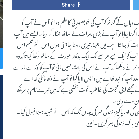
Share
ہاں کے گورنر کو آپ کی خوبصورتی کا علم ہوا تو اْس نے آپ کو
 کرنا چاہا تو آپ نے بڑی جرات کے ساتھ انکار کر دیا۔ ایسے میں آپ
الات کو جانتاہے۔میں ہمیشہ تیری رہنا چاہتی ہوں اس لئے مجھے اس
پ کو ایک لمبے عرصے تک ایک بدکار عورت کے ساتھ رکھا گیا تاکہ وہ
رنر نے دیکھا کہ آپ نے اس کی بات نہیں مانی تو آپ کو کوڑے مارے
آپ کو قید خانے میں واپس لایا گیا تو آپ نے دْعا مانگی کہ اے
 اپنی محبت کی خاطر یہ قوت بخشی ہے کہ میں تیرے نام پر ہر دْکھ
 جان دے دی۔
 اور پاکیزہ زندگی بسر کی یہاں تک کہ اْس نے شہید ہونا قبول کیا۔
ی پاک زندگی بسر کریں۔آمین