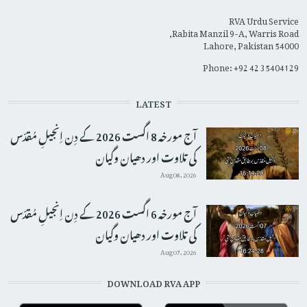
RVA Urdu Service
Rabita Manzil 9-A, Warris Road,
Lahore, Pakistan 54000
Phone: +92 42 35404129
LATEST
آج مورخہ 8 اگست 2026 کے دِن اِنجیلِ مُقدّس
کی تلاوت اور دھیان وگیان
Aug 08, 2026
آج مورخہ 6 اگست 2026 کے دِن اِنجیلِ مُقدّس
کی تلاوت اور دھیان وگیان
Aug 07, 2026
DOWNLOAD RVA APP