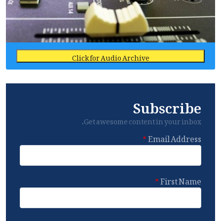
Click for Audio Archive
Subscribe
Get awesome content in your inbox.
Email Address
First Name