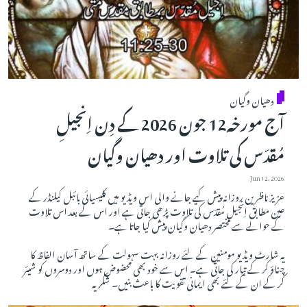
دھیان وگیان
آج مورخہ12 جون 2026 کے دِن اِنجیلِ
مُقدّس کی تلاوت اور دھیان وگیان
Jun 12, 2026
عزیز ناظرین روزانہ پیش کیے جانے والی اس ویڈیو میں کلیسیائی بائبل کیلنڈر کے
عین مطابق اِنجیلِ مُقدّس کی تلاوت پڑھی جاتی ہے اور اس کے بعد اس تلاوت
کے حوالے سے مختصر دھیان وگیان پیش کیا جاتا ہے۔
یہ شارٹ ویڈیو مومنین کے لئے روزانہ بہت سہولت کے ساتھ آسان الفاظ کا
چناؤ کر کے تیار کی جاتی ہے۔ اس سے خود بھی محضوض ہوں اور دوسروں کو شیئر
کر کے ان کے لئے بھی ایمانی تقویت کا باعث بنیں۔ شکریہ