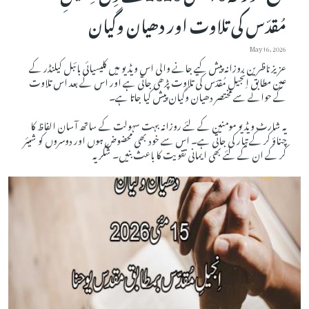
مُقدّس کی تلاوت اور دھیان وگیان
May 16, 2026
عزیز ناظرین روزانہ پیش کیے جانے والی اس ویڈیو میں کلیسیائی بائبل کیلنڈر کے
عین مطابق اِنجیلِ مُقدّس کی تلاوت پڑھی جاتی ہے اور اس کے بعد اس تلاوت
کے حوالے سے مختصر دھیان وگیان پیش کیا جاتا ہے۔
یہ شارٹ ویڈیو مومنین کے لئے روزانہ بہت سہولت کے ساتھ آسان الفاظ کا
چناؤ کر کے تیار کی جاتی ہے۔ اس سے خود بھی محضوض ہوں اور دوسروں کو شیئر
کر کے ان کے لئے بھی ایمانی تقویت کا باعث بنیں۔ شکریہ