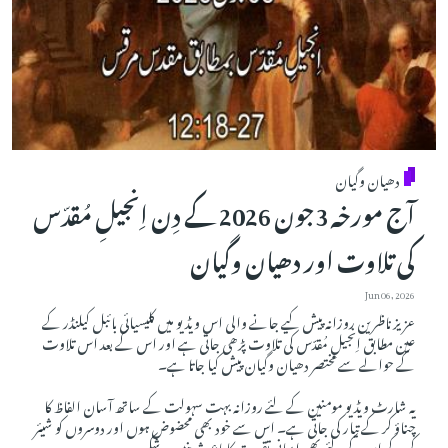
دھیان وگیان
آج مورخہ 3جون 2026 کے دِن اِنجیلِ مُقدّس
کی تلاوت اور دھیان وگیان
Jun 06, 2026
عزیز ناظرین روزانہ پیش کیے جانے والی اس ویڈیو میں کلیسیائی بائبل کیلنڈر کے
عین مطابق اِنجیلِ مُقدّس کی تلاوت پڑھی جاتی ہے اور اس کے بعد اس تلاوت
کے حوالے سے مختصر دھیان وگیان پیش کیا جاتا ہے۔
یہ شارٹ ویڈیو مومنین کے لئے روزانہ بہت سہولت کے ساتھ آسان الفاظ کا
چناؤ کر کے تیار کی جاتی ہے۔ اس سے خود بھی محضوض ہوں اور دوسروں کو شیئر
کر کے ان کے لئے بھی ایمانی تقویت کا باعث بنیں۔ شکریہ