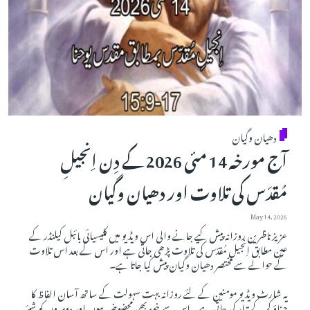
دھیان وگیان
آج مورخہ 14 مئی 2026 کے دِن اِنجیلِ
مُقدّس کی تلاوت اور دھیان وگیان
May 14, 2026
عزیز ناظرین روزانہ پیش کیے جانے والی اس ویڈیو میں کلیسیائی بائبل کیلنڈر کے
عین مطابق اِنجیلِ مُقدّس کی تلاوت پڑھی جاتی ہے اور اس کے بعد اس تلاوت
کے حوالے سے مختصر دھیان وگیان پیش کیا جاتا ہے۔
یہ شارٹ ویڈیو مومنین کے لئے روزانہ بہت سہولت کے ساتھ آسان الفاظ کا
چناؤ کر کے تیار کی جاتی ہے۔ اس سے خود بھی محضوض ہوں اور دوسروں کو شیئر