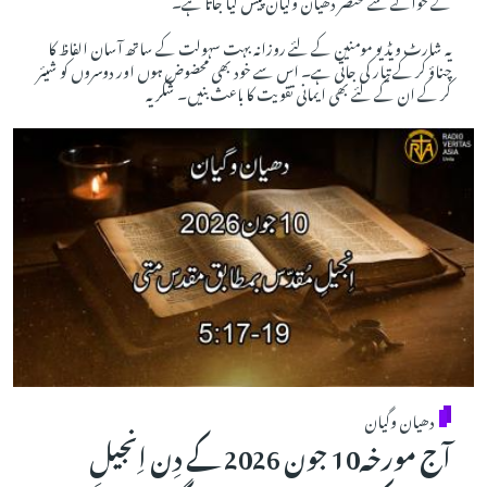
یہ شارٹ ویڈیو مومنین کے لئے روزانہ بہت سہولت کے ساتھ آسان الفاظ کا
چناؤ کر کے تیار کی جاتی ہے۔ اس سے خود بھی محضوض ہوں اور دوسروں کو شیئر
کر کے ان کے لئے بھی ایمانی تقویت کا باعث بنیں۔ شکریہ
دھیان وگیان
آج مورخہ10 جون 2026 کے دِن اِنجیلِ