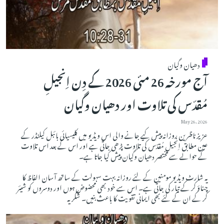
دھیان وگیان
آج مورخہ 26 مئی 2026 کے دِن اِنجیلِ
مُقدّس کی تلاوت اور دھیان وگیان
May 26, 2026
عزیز ناظرین روزانہ پیش کیے جانے والی اس ویڈیو میں کلیسیائی بائبل کیلنڈر کے
عین مطابق اِنجیلِ مُقدّس کی تلاوت پڑھی جاتی ہے اور اس کے بعد اس تلاوت
کے حوالے سے مختصر دھیان وگیان پیش کیا جاتا ہے۔
یہ شارٹ ویڈیو مومنین کے لئے روزانہ بہت سہولت کے ساتھ آسان الفاظ کا
چناؤ کر کے تیار کی جاتی ہے۔ اس سے خود بھی محضوض ہوں اور دوسروں کو شیئر
کر کے ان کے لئے بھی ایمانی تقویت کا باعث بنیں۔ شکریہ