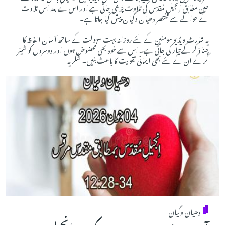
عین مطابق اِنجیلِ مُقدّس کی تلاوت پڑھی جاتی ہے اور اس کے بعد اس تلاوت
کے حوالے سے مختصر دھیان وگیان پیش کیا جاتا ہے۔
یہ شارٹ ویڈیو مومنین کے لئے روزانہ بہت سہولت کے ساتھ آسان الفاظ کا
چناؤ کر کے تیار کی جاتی ہے۔ اس سے خود بھی محضوض ہوں اور دوسروں کو شیئر
کر کے ان کے لئے بھی ایمانی تقویت کا باعث بنیں۔ شکریہ
دھیان وگیان