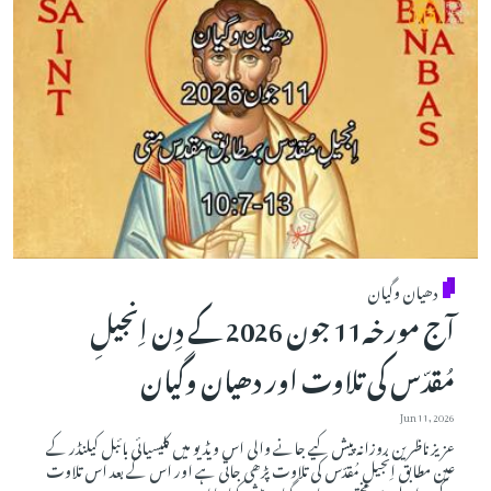
دھیان وگیان
آج مورخہ11 جون 2026 کے دِن اِنجیلِ
مُقدّس کی تلاوت اور دھیان وگیان
Jun 11, 2026
عزیز ناظرین روزانہ پیش کیے جانے والی اس ویڈیو میں کلیسیائی بائبل کیلنڈر کے
عین مطابق اِنجیلِ مُقدّس کی تلاوت پڑھی جاتی ہے اور اس کے بعد اس تلاوت
کے حوالے سے مختصر دھیان وگیان پیش کیا جاتا ہے۔