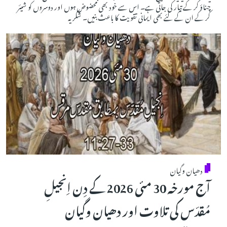
چناؤ کر کے تیار کی جاتی ہے۔ اس سے خود بھی محضوض ہوں اور دوسروں کو شیئر
کر کے ان کے لئے بھی ایمانی تقویت کا باعث بنیں۔ شکریہ
دھیان وگیان
آج مورخہ 30 مئی 2026 کے دِن اِنجیلِ
مُقدّس کی تلاوت اور دھیان وگیان