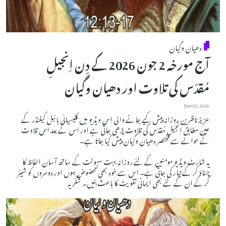
دھیان وگیان
آج مورخہ 2 جون 2026 کے دِن اِنجیلِ
مُقدّس کی تلاوت اور دھیان وگیان
Jun 02, 2026
عزیز ناظرین روزانہ پیش کیے جانے والی اس ویڈیو میں کلیسیائی بائبل کیلنڈر کے
عین مطابق اِنجیلِ مُقدّس کی تلاوت پڑھی جاتی ہے اور اس کے بعد اس تلاوت
کے حوالے سے مختصر دھیان وگیان پیش کیا جاتا ہے۔
یہ شارٹ ویڈیو مومنین کے لئے روزانہ بہت سہولت کے ساتھ آسان الفاظ کا
چناؤ کر کے تیار کی جاتی ہے۔ اس سے خود بھی محضوض ہوں اور دوسروں کو شیئر
کر کے ان کے لئے بھی ایمانی تقویت کا باعث بنیں۔ شکریہ