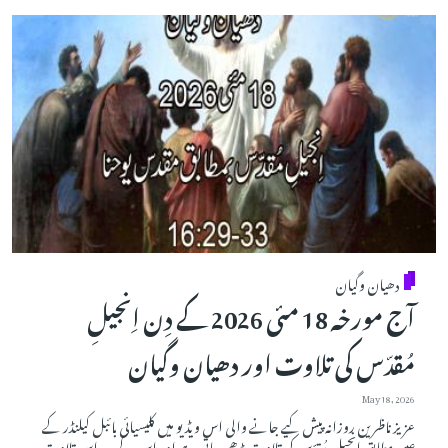
دھیان وگیان
آج مورخہ 18 مئی 2026 کے دِن اِنجیلِ
مُقدّس کی تلاوت اور دھیان وگیان
May 18, 2026
عزیز ناظرین روزانہ پیش کیے جانے والی اس ویڈیو میں کلیسیائی بائبل کیلنڈر کے
عین مطابق اِنجیلِ مُقدّس کی تلاوت پڑھی جاتی ہے اور اس کے بعد اس تلاوت