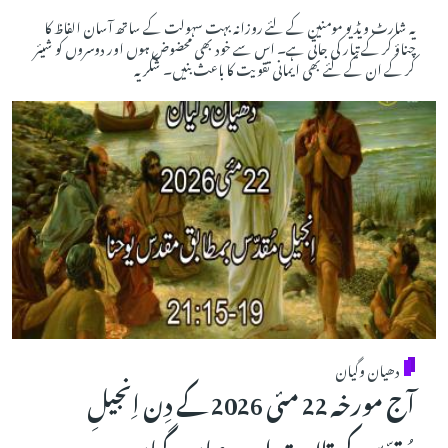
یہ شارٹ ویڈیو مومنین کے لئے روزانہ بہت سہولت کے ساتھ آسان الفاظ کا
چناؤ کر کے تیار کی جاتی ہے۔ اس سے خود بھی محضوض ہوں اور دوسروں کو شیئر
کر کے ان کے لئے بھی ایمانی تقویت کا باعث بنیں۔ شکریہ
دھیان وگیان
آج مورخہ 22 مئی 2026 کے دِن اِنجیلِ
مُقدّس کی تلاوت اور دھیان وگیان