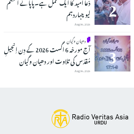
دْعا اْمید کا ایک عمل ہے۔پاپائے اعظم
لیو چہاردہم
Aug 06, 2026
دھیان وگیان
آج مورخہ 6 اگست 2026 کے دِن اِنجیلِ
مُقدّس کی تلاوت اور دھیان وگیان
Aug 06, 2026