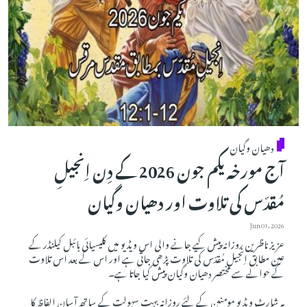
دھیان وگیان
آج مورخہ یکم جون 2026 کے دِن اِنجیلِ
مُقدّس کی تلاوت اور دھیان وگیان
Jun 01, 2026
عزیز ناظرین روزانہ پیش کیے جانے والی اس ویڈیو میں کلیسیائی بائبل کیلنڈر کے
عین مطابق اِنجیلِ مُقدّس کی تلاوت پڑھی جاتی ہے اور اس کے بعد اس تلاوت
کے حوالے سے مختصر دھیان وگیان پیش کیا جاتا ہے۔
یہ شارٹ ویڈیو مومنین کے لئے روزانہ بہت سہولت کے ساتھ آسان الفاظ کا