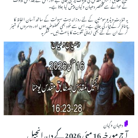
کے حوالے سے مختصر دھیان وگیان پیش کیا جاتا ہے۔
یہ شارٹ ویڈیو مومنین کے لئے روزانہ بہت سہولت کے ساتھ آسان الفاظ کا
چناؤ کر کے تیار کی جاتی ہے۔ اس سے خود بھی محضوض ہوں اور دوسروں کو شیئر
کر کے ان کے لئے بھی ایمانی تقویت کا باعث بنیں۔ شکریہ
دھیان وگیان
آج مورخہ 16 مئی 2026 کے دِن اِنجیلِ