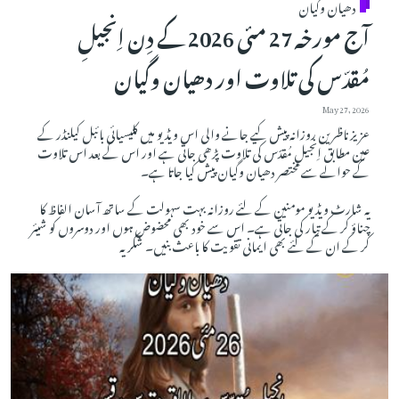
دھیان وگیان
آج مورخہ 27 مئی 2026 کے دِن اِنجیلِ
مُقدّس کی تلاوت اور دھیان وگیان
May 27, 2026
عزیز ناظرین روزانہ پیش کیے جانے والی اس ویڈیو میں کلیسیائی بائبل کیلنڈر کے
عین مطابق اِنجیلِ مُقدّس کی تلاوت پڑھی جاتی ہے اور اس کے بعد اس تلاوت
کے حوالے سے مختصر دھیان وگیان پیش کیا جاتا ہے۔
یہ شارٹ ویڈیو مومنین کے لئے روزانہ بہت سہولت کے ساتھ آسان الفاظ کا
چناؤ کر کے تیار کی جاتی ہے۔ اس سے خود بھی محضوض ہوں اور دوسروں کو شیئر
کر کے ان کے لئے بھی ایمانی تقویت کا باعث بنیں۔ شکریہ