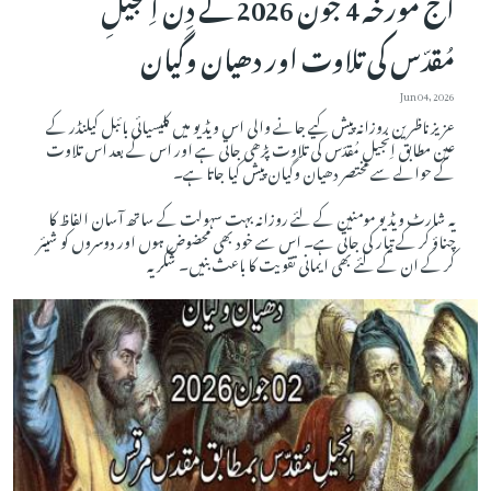
آج مورخہ 4 جون 2026 کے دِن اِنجیلِ
مُقدّس کی تلاوت اور دھیان وگیان
Jun 04, 2026
عزیز ناظرین روزانہ پیش کیے جانے والی اس ویڈیو میں کلیسیائی بائبل کیلنڈر کے
عین مطابق اِنجیلِ مُقدّس کی تلاوت پڑھی جاتی ہے اور اس کے بعد اس تلاوت
کے حوالے سے مختصر دھیان وگیان پیش کیا جاتا ہے۔
یہ شارٹ ویڈیو مومنین کے لئے روزانہ بہت سہولت کے ساتھ آسان الفاظ کا
چناؤ کر کے تیار کی جاتی ہے۔ اس سے خود بھی محضوض ہوں اور دوسروں کو شیئر
کر کے ان کے لئے بھی ایمانی تقویت کا باعث بنیں۔ شکریہ