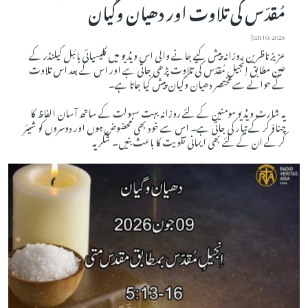
مُقدّس کی تلاوت اور دھیان وگیان
Jun 10, 2026
عزیز ناظرین روزانہ پیش کیے جانے والی اس ویڈیو میں کلیسیائی بائبل کیلنڈر کے
عین مطابق اِنجیلِ مُقدّس کی تلاوت پڑھی جاتی ہے اور اس کے بعد اس تلاوت
کے حوالے سے مختصر دھیان وگیان پیش کیا جاتا ہے۔
یہ شارٹ ویڈیو مومنین کے لئے روزانہ بہت سہولت کے ساتھ آسان الفاظ کا
چناؤ کر کے تیار کی جاتی ہے۔ اس سے خود بھی محضوض ہوں اور دوسروں کو شیئر
کر کے ان کے لئے بھی ایمانی تقویت کا باعث بنیں۔ شکریہ