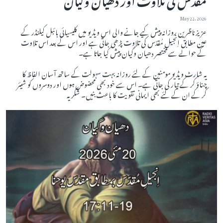
May 22, 2026
عزیز ناظرین روزانہ پیش کیے جانے والی اس ویڈیو میں کلیسیائی بائبل کیلنڈر کے
عین مطابق اِنجیلِ مُقدّس کی تلاوت پڑھی جاتی ہے اور اس کے بعد اس تلاوت
کے حوالے سے مختصر دھیان وگیان پیش کیا جاتا ہے۔
یہ شارٹ ویڈیو مومنین کے لئے روزانہ بہت سہولت کے ساتھ آسان الفاظ کا
چناؤ کر کے تیار کی جاتی ہے۔ اس سے خود بھی محضوض ہوں اور دوسروں کو شیئر
کر کے ان کے لئے بھی ایمانی تقویت کا باعث بنیں۔ شکریہ