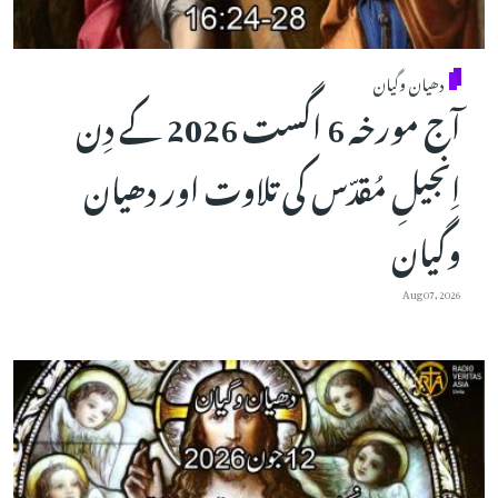
دھیان وگیان
آج مورخہ 6 اگست 2026 کے دِن
اِنجیلِ مُقدّس کی تلاوت اور دھیان
وگیان
Aug 07, 2026