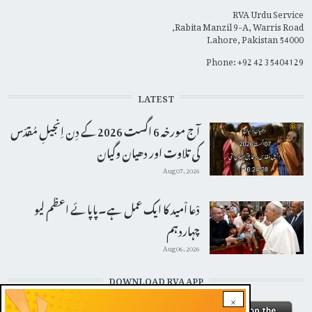
RVA Urdu Service
Rabita Manzil 9-A, Warris Road,
Lahore, Pakistan 54000
Phone: +92 42 35404129
LATEST
آج مورخہ 6 اگست 2026 کے دِن اِنجیلِ مُقدّس
کی تلاوت اور دھیان وگیان
Aug 07, 2026
دْعا اْمید کا ایک عمل ہے۔پاپائے اعظم لیو
چہاردہم
Aug 06, 2026
DOWNLOAD RVA APP
×