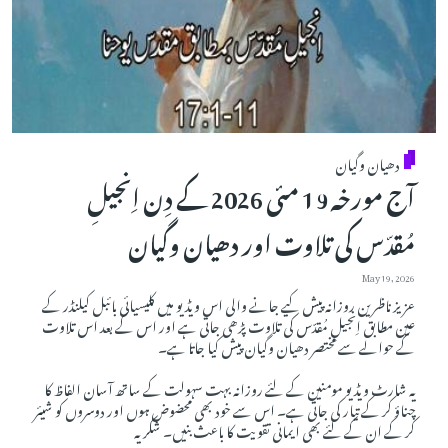
دھیان وگیان
آج مورخہ 19 مئی 2026 کے دِن اِنجیلِ
مُقدّس کی تلاوت اور دھیان وگیان
May 19, 2026
عزیز ناظرین روزانہ پیش کیے جانے والی اس ویڈیو میں کلیسیائی بائبل کیلنڈر کے
عین مطابق اِنجیلِ مُقدّس کی تلاوت پڑھی جاتی ہے اور اس کے بعد اس تلاوت
کے حوالے سے مختصر دھیان وگیان پیش کیا جاتا ہے۔
یہ شارٹ ویڈیو مومنین کے لئے روزانہ بہت سہولت کے ساتھ آسان الفاظ کا
چناؤ کر کے تیار کی جاتی ہے۔ اس سے خود بھی محضوض ہوں اور دوسروں کو شیئر
کر کے ان کے لئے بھی ایمانی تقویت کا باعث بنیں۔ شکریہ