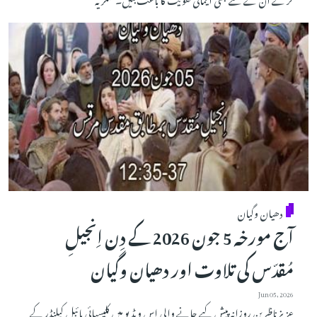
دھیان وگیان
آج مورخہ 5 جون 2026 کے دِن اِنجیلِ
مُقدّس کی تلاوت اور دھیان وگیان
Jun 05, 2026
عزیز ناظرین روزانہ پیش کیے جانے والی اس ویڈیو میں کلیسیائی بائبل کیلنڈر کے