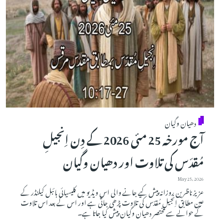
دھیان وگیان
آج مورخہ 25 مئی 2026 کے دِن اِنجیلِ
مُقدّس کی تلاوت اور دھیان وگیان
May 25, 2026
عزیز ناظرین روزانہ پیش کیے جانے والی اس ویڈیو میں کلیسیائی بائبل کیلنڈر کے
عین مطابق اِنجیلِ مُقدّس کی تلاوت پڑھی جاتی ہے اور اس کے بعد اس تلاوت
کے حوالے سے مختصر دھیان وگیان پیش کیا جاتا ہے۔