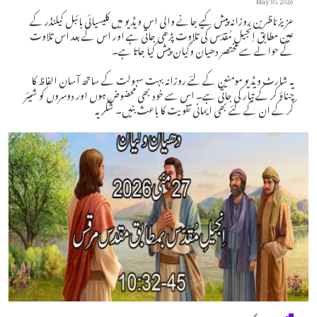
May 30, 2026
عزیز ناظرین روزانہ پیش کیے جانے والی اس ویڈیو میں کلیسیائی بائبل کیلنڈر کے
عین مطابق اِنجیلِ مُقدّس کی تلاوت پڑھی جاتی ہے اور اس کے بعد اس تلاوت
کے حوالے سے مختصر دھیان وگیان پیش کیا جاتا ہے۔
یہ شارٹ ویڈیو مومنین کے لئے روزانہ بہت سہولت کے ساتھ آسان الفاظ کا
چناؤ کر کے تیار کی جاتی ہے۔ اس سے خود بھی محضوض ہوں اور دوسروں کو شیئر
کر کے ان کے لئے بھی ایمانی تقویت کا باعث بنیں۔ شکریہ