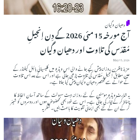
دھیان وگیان
آج مورخہ 15 مئی 2026 کے دِن اِنجیلِ
مُقدّس کی تلاوت اور دھیان وگیان
May 15, 2026
عزیز ناظرین روزانہ پیش کیے جانے والی اس ویڈیو میں کلیسیائی بائبل کیلنڈر کے
عین مطابق اِنجیلِ مُقدّس کی تلاوت پڑھی جاتی ہے اور اس کے بعد اس تلاوت
کے حوالے سے مختصر دھیان وگیان پیش کیا جاتا ہے۔
یہ شارٹ ویڈیو مومنین کے لئے روزانہ بہت سہولت کے ساتھ آسان الفاظ کا
چناؤ کر کے تیار کی جاتی ہے۔ اس سے خود بھی محضوض ہوں اور دوسروں کو شیئر
کر کے ان کے لئے بھی ایمانی تقویت کا باعث بنیں۔ شکریہ