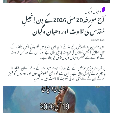
دھیان وگیان
آج مورخہ 20 مئی 2026 کے دِن اِنجیلِ
مُقدّس کی تلاوت اور دھیان وگیان
May 20, 2026
عزیز ناظرین روزانہ پیش کیے جانے والی اس ویڈیو میں کلیسیائی بائبل کیلنڈر کے
عین مطابق اِنجیلِ مُقدّس کی تلاوت پڑھی جاتی ہے اور اس کے بعد اس تلاوت
کے حوالے سے مختصر دھیان وگیان پیش کیا جاتا ہے۔
یہ شارٹ ویڈیو مومنین کے لئے روزانہ بہت سہولت کے ساتھ آسان الفاظ کا
چناؤ کر کے تیار کی جاتی ہے۔ اس سے خود بھی محضوض ہوں اور دوسروں کو شیئر
کر کے ان کے لئے بھی ایمانی تقویت کا باعث بنیں۔ شکریہ