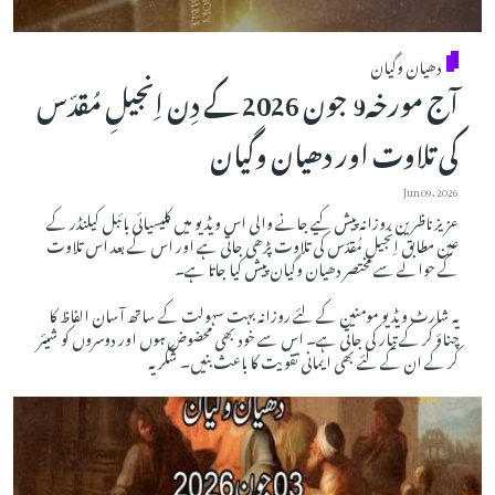
دھیان وگیان
آج مورخہ9 جون 2026 کے دِن اِنجیلِ مُقدّس
کی تلاوت اور دھیان وگیان
Jun 09, 2026
عزیز ناظرین روزانہ پیش کیے جانے والی اس ویڈیو میں کلیسیائی بائبل کیلنڈر کے
عین مطابق اِنجیلِ مُقدّس کی تلاوت پڑھی جاتی ہے اور اس کے بعد اس تلاوت
کے حوالے سے مختصر دھیان وگیان پیش کیا جاتا ہے۔
یہ شارٹ ویڈیو مومنین کے لئے روزانہ بہت سہولت کے ساتھ آسان الفاظ کا
چناؤ کر کے تیار کی جاتی ہے۔ اس سے خود بھی محضوض ہوں اور دوسروں کو شیئر
کر کے ان کے لئے بھی ایمانی تقویت کا باعث بنیں۔ شکریہ