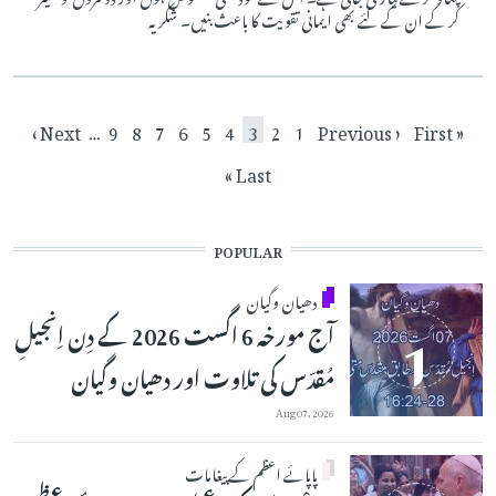
کر کے ان کے لئے بھی ایمانی تقویت کا باعث بنیں۔ شکریہ
Pagination
Next page
Page
Page
Page
Current page
Page
Page
Page
Page
Page
Previous page
First page
Next ›
…
9
8
7
6
5
4
3
2
1
‹ Previous
« First
Last page
Last »
POPULAR
دھیان وگیان
آج مورخہ 6 اگست 2026 کے دِن اِنجیلِ
مُقدّس کی تلاوت اور دھیان وگیان
Aug 07, 2026
پاپائے اعظم کے پیغامات