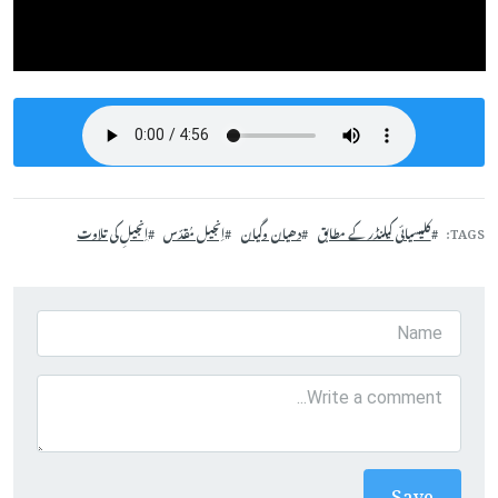
TAGS
کلیسیائی کیلنڈر کے مطابق
دھیان وگیان
اِنجیل مُقدّس
اِنجیلِ کی تلاوت