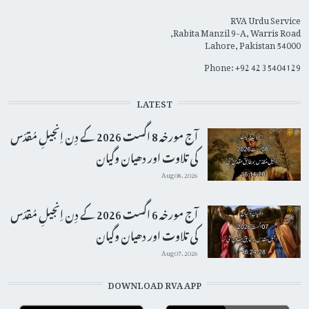
RVA Urdu Service
Rabita Manzil 9-A, Warris Road,
Lahore, Pakistan 54000
Phone: +92 42 35404129
LATEST
آج مورخہ 8 اگست 2026 کے دِن اِنجیلِ مُقدّس
کی تلاوت اور دھیان وگیان
Aug 08, 2026
آج مورخہ 6 اگست 2026 کے دِن اِنجیلِ مُقدّس
کی تلاوت اور دھیان وگیان
Aug 07, 2026
DOWNLOAD RVA APP