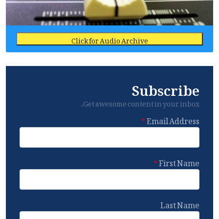
Click for Audio Archive
Subscribe
Get awesome content in your inbox.
Email Address
First Name
Last Name