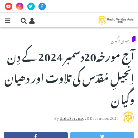
Skip to main conten
دھیان وگیان
آج مورخہ20دسمبر 2024 کے دِن
اِنجیلِ مُقدّس کی تلاوت اور دھیان
وگیان
By
Urdu Service
,
20 December, 2024