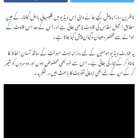
ناظرین روزانہ پیش کیے جانے والی اس ویڈیو میں کلیسیائی بائبل کیلنڈر کے عین
مطابق اِنجیلِ مُقدّس کی تلاوت پڑھی جاتی ہے اور اس کے بعد اس تلاوت کے
حوالے سے مختصر دھیان وگیان پیش کیا جاتا ہے۔
یہ شارٹ ویڈیو مومنین کے لئے روزانہ بہت سہولت کے ساتھ آسان الفاظ کا
چناؤ کر کے تیار کی جاتی ہے۔ اس سے خود بھی محضوض ہوں اور دوسروں کو شیئر
کر کے ان کے لئے بھی ایمانی تقویت کا باعث بنیں۔ شکریہ۔