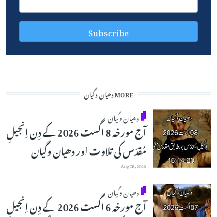
MORE دھیان وگیان
دھیان وگیان
آج مورخہ 8 اگست 2026 کے دِن اِنجیلِ
مُقدّس کی تلاوت اور دھیان وگیان
Aug 08, 2026
دھیان وگیان
آج مورخہ 6 اگست 2026 کے دِن اِنجیلِ