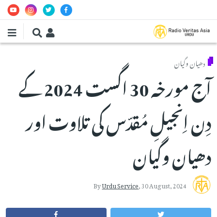
Skip to main conten
دھیان وگیان
آج مورخہ 30 اگست 2024 کے
دِن اِنجیلِ مُقدّس کی تلاوت اور
دھیان وگیان
By
Urdu Service
,
30 August, 2024