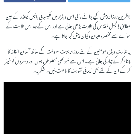
ناظرین روزانہ پیش کیے جانے والی اس ویڈیو میں کلیسیائی بائبل کیلنڈر کے عین
مطابق اِنجیلِ مُقدّس کی تلاوت پڑھی جاتی ہے اور اس کے بعد اس تلاوت کے
حوالے سے مختصر دھیان وگیان پیش کیا جاتا ہے۔
یہ شارٹ ویڈیو مومنین کے لئے روزانہ بہت سہولت کے ساتھ آسان الفاظ کا
چناؤ کر کے تیار کی جاتی ہے۔ اس سے خود بھی محضوض ہوں اور دوسروں کو شیئر
کر کے ان کے لئے بھی ایمانی تقویت کا باعث بنیں۔ شکریہ۔