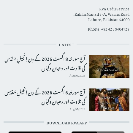
RVA Urdu Service
Rabita Manzil 9-A, Warris Road,
Lahore, Pakistan 54000
Phone: +92 42 35404129
LATEST
آج مورخہ 8 اگست 2026 کے دِن اِنجیلِ مُقدّس
کی تلاوت اور دھیان وگیان
Aug 08, 2026
آج مورخہ 6 اگست 2026 کے دِن اِنجیلِ مُقدّس
کی تلاوت اور دھیان وگیان
Aug 07, 2026
DOWNLOAD RVA APP