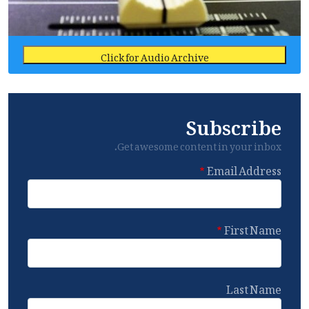
Click for Audio Archive
Subscribe
Get awesome content in your inbox.
Email Address
First Name
Last Name