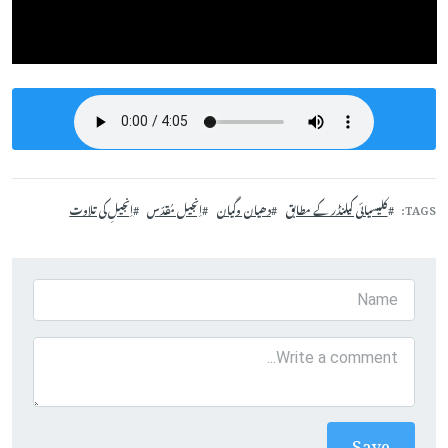
TAGS
کلیسیائی کیلنڈر کے مطابق
دھیان وگیان
اِنجیل مُقدّس
اِنجیلِ کی تلاوت