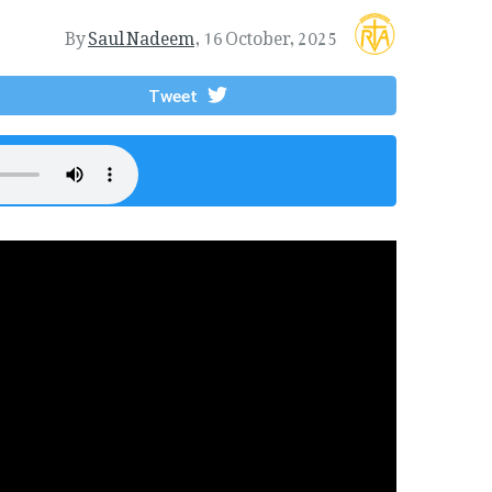
By
Saul Nadeem
,
16 October, 2025
Tweet