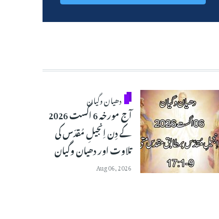
دھیان وگیان
آج مورخہ 6 اگست 2026
کے دِن اِنجیلِ مُقدّس کی
تلاوت اور دھیان وگیان
Aug 06, 2026