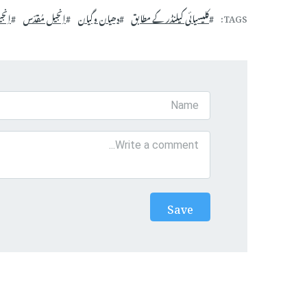
TAGS
کلیسیائی کیلنڈر کے مطابق
دھیان وگیان
اِنجیل مُقدّس
اِنج