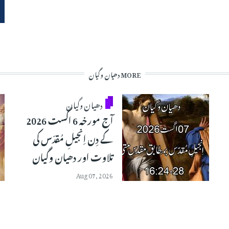
MORE دھیان وگیان
دھیان وگیان
آج مورخہ 6 اگست 2026
کے دِن اِنجیلِ مُقدّس کی
تلاوت اور دھیان وگیان
Aug 07, 2026