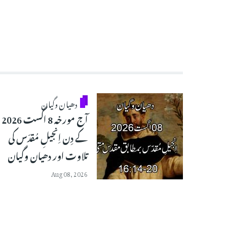
دھیان وگیان
آج مورخہ 8 اگست 2026
کے دِن اِنجیلِ مُقدّس کی
تلاوت اور دھیان وگیان
Aug 08, 2026