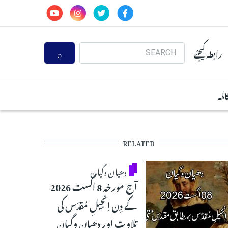
Search
رابطہ کیجئے
المہ
RELATED
دھیان وگیان
آج مورخہ 8 اگست 2026
کے دِن اِنجیلِ مُقدّس کی
تلاوت اور دھیان وگیان