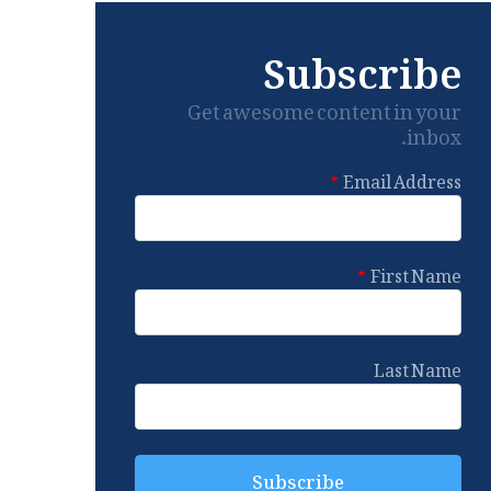
Subscribe
Get awesome content in your
inbox.
Email Address
First Name
Last Name