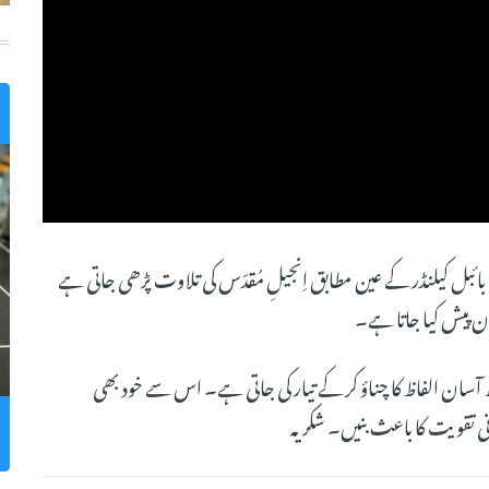
 بائبل کیلنڈر کے عین مطابق اِنجیلِ مُقدّس کی تلاوت پڑھی جاتی ہے
 پیش کیا جاتا ہے۔
سان الفاظ کا چناؤ کر کے تیار کی جاتی ہے۔ اس سے خود بھی
ی تقویت کا باعث بنیں۔ شکریہ