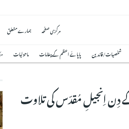
مرکزی صفحہ
ہمارے متعلق
شخصیات/قائدین
پاپائے اعظم کے پیغامات
ماحولیات
مک
رخہ 16 اکتوبر2025 کے دِن اِنجیلِ مُقدّس کی تلاوت