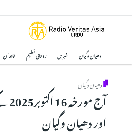
Skip to main conten
دھیان وگیان
خبریں
روحانی تعلیم
خاندان
دھیان وگیان
آج مو
اور دھیان وگیان