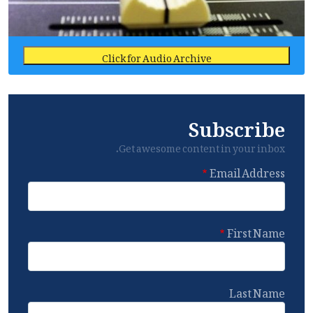
Click for Audio Archive
Subscribe
Get awesome content in your inbox.
Email Address
First Name
Last Name