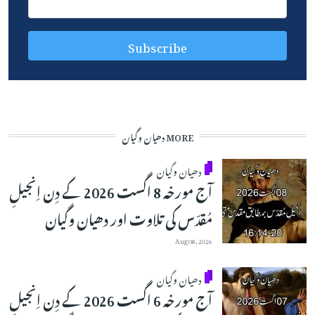
MORE دھیان وگیان
دھیان وگیان
آج مورخہ 8 اگست 2026 کے دِن اِنجیلِ
مُقدّس کی تلاوت اور دھیان وگیان
Aug 08, 2026
دھیان وگیان
آج مورخہ 6 اگست 2026 کے دِن اِنجیلِ