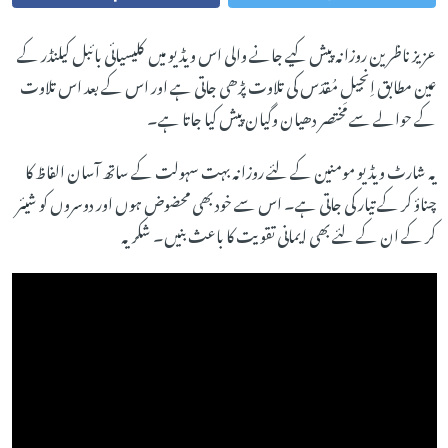
عزیز ناظرین روزانہ پیش کیے جانے والی اس ویڈیو میں کلیسیائی بائبل کیلنڈر کے
عین مطابق اِنجیلِ مُقدّس کی تلاوت پڑھی جاتی ہے اور اس کے بعد اس تلاوت
کے حوالے سے مختصر دھیان وگیان پیش کیا جاتا ہے۔
یہ شارٹ ویڈیو مومنین کے لئے روزانہ بہت سہولت کے ساتھ آسان الفاظ کا
چناؤ کر کے تیار کی جاتی ہے۔ اس سے خود بھی محضوض ہوں اور دوسروں کو شیئر
کر کے ان کے لئے بھی ایمانی تقویت کا باعث بنیں۔ شکریہ