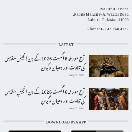
RVA Urdu Service
Rabita Manzil 9-A, Warris Road,
Lahore, Pakistan 54000
Phone: +92 42 35404129
LATEST
آج مورخہ 8 اگست 2026 کے دِن اِنجیلِ مُقدّس
کی تلاوت اور دھیان وگیان
Aug 08, 2026
آج مورخہ 6 اگست 2026 کے دِن اِنجیلِ مُقدّس
کی تلاوت اور دھیان وگیان
Aug 07, 2026
DOWNLOAD RVA APP