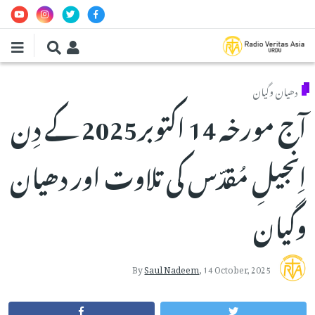
Skip to main conten
دھیان وگیان
آج مورخہ 14 اکتوبر2025 کے دِن
اِنجیلِ مُقدّس کی تلاوت اور دھیان
وگیان
By
Saul Nadeem
,
14 October, 2025