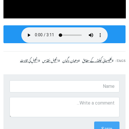
TAGS
کلیسیائی کیلنڈر کے مطابق
دھیان وگیان
اِنجیل مُقدّس
اِنجیلِ کی تلاوت