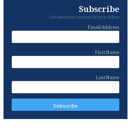
Subscribe
Get awesome content in your inbox.
Email Address
First Name
Last Name