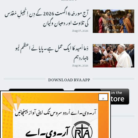
آج مورخہ 6 اگست 2026 کے دِن اِنجیلِ مُقدّس
کی تلاوت اور دھیان وگیان
Aug 07, 2026
دْعا اْمید کا ایک عمل ہے۔پاپائے اعظم لیو
چہاردہم
Aug 06, 2026
DOWNLOAD RVA APP
×
STAY CONNECTED WITH US!