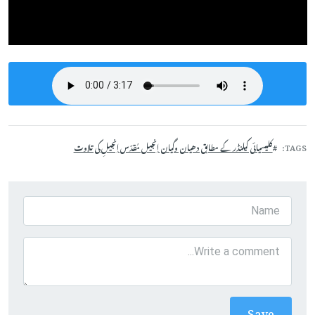
TAGS
کلیسیائی کیلنڈر کے مطابق دھیان وگیان اِنجیل مُقدّس اِنجیلِ کی تلاوت