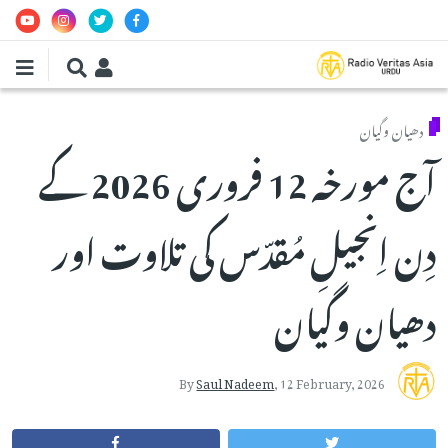
Skip to main conten
دھیان وگیان
آج مورخہ 12 فروری 2026 کے
دِن اِنجیلِ مُقدّس کی تلاوت اور
دھیان وگیان
By
Saul Nadeem
,
12 February, 2026