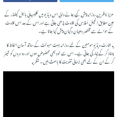
عزیز ناظرین روزانہ پیش کیے جانے والی اس ویڈیو میں کلیسیائی بائبل کیلنڈر کے
عین مطابق اِنجیلِ مُقدّس کی تلاوت پڑھی جاتی ہے اور اس کے بعد اس تلاوت
کے حوالے سے مختصر دھیان وگیان پیش کیا جاتا ہے۔
یہ شارٹ ویڈیو مومنین کے لئے روزانہ بہت سہولت کے ساتھ آسان الفاظ کا
چناؤ کر کے تیار کی جاتی ہے۔ اس سے خود بھی محضوض ہوں اور دوسروں کو شیئر
کر کے ان کے لئے بھی ایمانی تقویت کا باعث بنیں۔ شکریہ