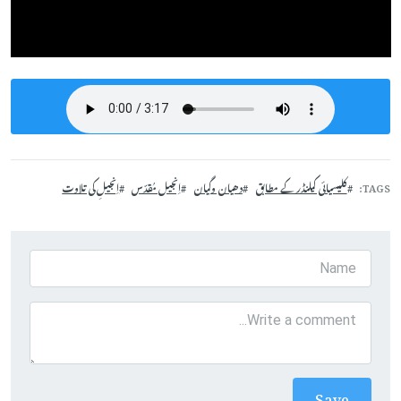
TAGS
کلیسیائی کیلنڈر کے مطابق
دھیان وگیان
اِنجیل مُقدّس
اِنجیلِ کی تلاوت