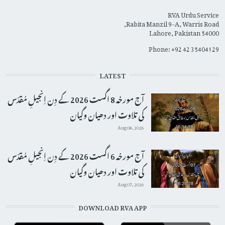
RVA Urdu Service
Rabita Manzil 9-A, Warris Road,
Lahore, Pakistan 54000
Phone: +92 42 35404129
LATEST
آج مورخہ 8 اگست 2026 کے دِن اِنجیلِ مُقدّس
کی تلاوت اور دھیان وگیان
Aug 08, 2026
آج مورخہ 6 اگست 2026 کے دِن اِنجیلِ مُقدّس
کی تلاوت اور دھیان وگیان
Aug 07, 2026
DOWNLOAD RVA APP