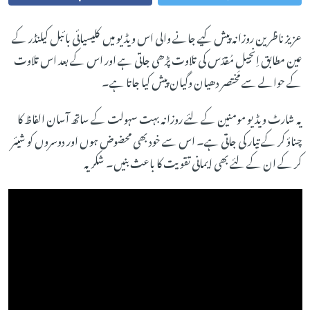
عزیز ناظرین روزانہ پیش کیے جانے والی اس ویڈیو میں کلیسیائی بائبل کیلنڈر کے
عین مطابق اِنجیلِ مُقدّس کی تلاوت پڑھی جاتی ہے اور اس کے بعد اس تلاوت
کے حوالے سے مختصر دھیان وگیان پیش کیا جاتا ہے۔
یہ شارٹ ویڈیو مومنین کے لئے روزانہ بہت سہولت کے ساتھ آسان الفاظ کا
چناؤ کر کے تیار کی جاتی ہے۔ اس سے خود بھی محضوض ہوں اور دوسروں کو شیئر
کر کے ان کے لئے بھی ایمانی تقویت کا باعث بنیں۔ شکریہ