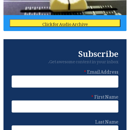
Click for Audio Archive
Subscribe
Get awesome content in your inbox.
Email Address
First Name
Last Name