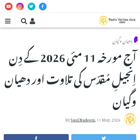
Skip to main conten
دھیان وگیان
آج مورخہ 11 مئی 2026 کے دِن
اِنجیلِ مُقدّس کی تلاوت اور دھیان
وگیان
By
Saul Nadeem
,
11 May, 2026