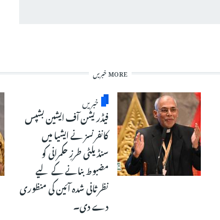
MORE خبریں
خبریں
فیڈریشن آف ایشین بشپس
کانفرنسز نے ایشیا میں
سنڈیلٹی طرزِ حکمرانی کو
مضبوط بنانے کے لیے
نظرثانی شدہ آئین کی منظوری
دے دی۔