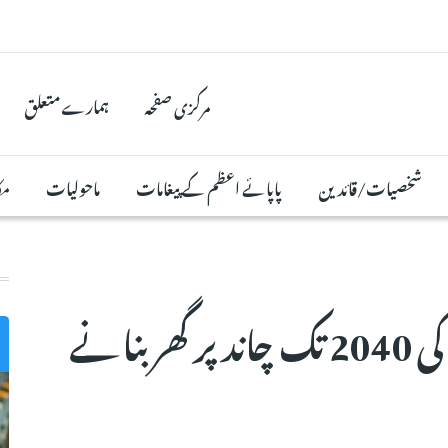
مرکزی صفحہ
ہمارے متعلق
شخصیات/قائدین
پاپائے اعظم کے پیغامات
ماحولیات
مک
امریکی خلائی تحقیقاتی ادارے کی 2040 تک چاند پر گھر بنانے