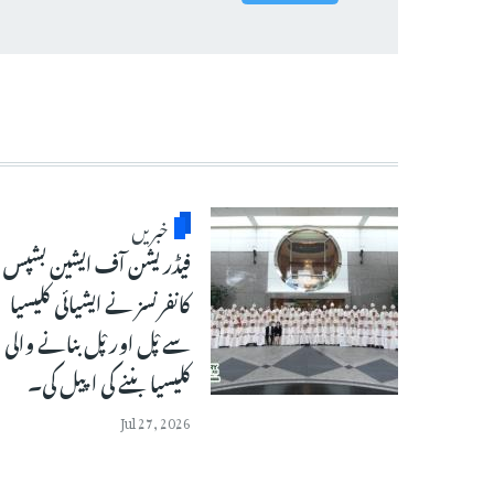
خبریں
فیڈریشن آف ایشین بشپس
کانفرنسز نے ایشیائی کلیسیا
سے پْل اور پْل بنانے والی
کلیسیا بننے کی اپیل کی۔
Jul 27, 2026