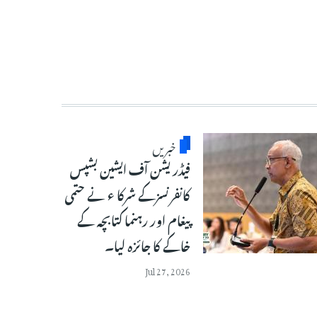
خبریں
فیڈریشن آف ایشین بشپس
کانفرنسزکے شرکا ء نے حتمی
پیغام اور رہنما کتابچہ کے
خاکے کا جائزہ لیا۔
Jul 27, 2026