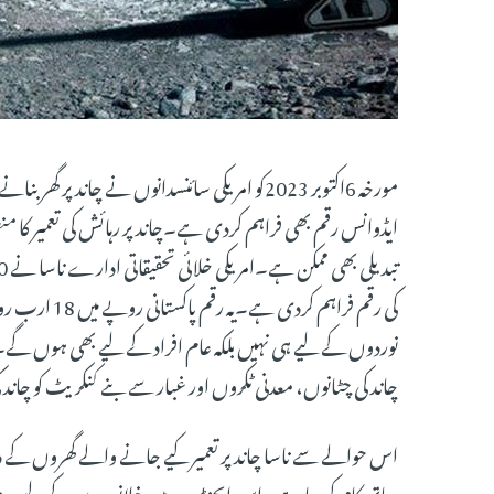
مورخہ 6اکتوبر 2023کو امریکی سائنسدانوں نے چاند
ایڈوانس رقم بھی فراہم کردی ہے۔چاند پر رہائش کی تعمیر کا من
کی رقم فراہم 
نوردوں کے لیے ہی نہیں بلکہ عام افراد کے لیے بھی ہوں گے۔ 
چاند کی چٹانوں، معدنی ٹکروں اور غبار سے بنے کنکریٹ کو چاند
اس حوالے سے ناسا چاند پر تعمیر کیے جانے والے گھروں کے در
ساتھ کام کر رہا ہے۔اس ایجنڈے میں خلانوردوں کے لیے مریخ 