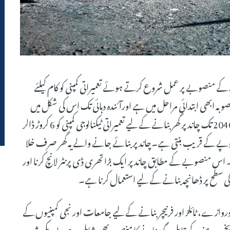
 پر گھر بنانے کے منصوبے پر عمل شروع کرتے ہوئے تعمیراتی کمپنی کو کام کیلئے
صوبہ ابھی ابتدائی مراحل میں ہے اورآئندہ دہائی تک اس کی شکل میں
تبدیلی بھی ممکن ہے۔امریکی خلائی تحقیقاتی ادارے ناسا نے 2040 تک چاند پر گھر بنانے کے لیے تعمیراتی ٹیکنالوجی کمپنی کو 6 کروڑ ڈالر
کردی ہے۔یہ رقم پاکستانی روپے میں 18 ارب روپے کے قریب بنتی ہے۔چاند پر بنائے جانے والے یہ گھر صرف خلا
اس منصوبے کے مطابق چاند پر ایک بڑا تھری ڈی پرنٹر لانچ کرنا اور
 کی سطح پر ڈھانچہ بنانے کے لیے استعمال کرنا ہے۔
وازے، ٹائلز اور فرنیچر بنانے کے لیے جامعات اور نجی کمپنیوں کے
پر رہنے کے قابل جگہ بنانے کا منصوبہ بھی شامل ہے۔امریکی شہر