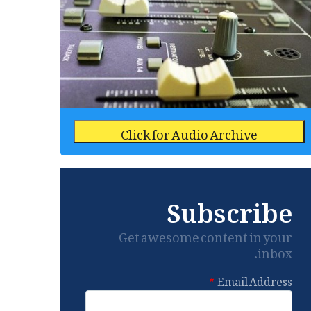
Click for Audio Archive
Subscribe
Get awesome content in your
inbox.
Email Address