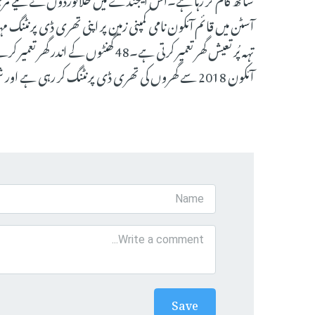
آسٹن میں قائم آئکون نامی کمپنی زمین پر اپنی تھری ڈی پرنٹنگ
تہہ پُر تعیش گھر تعمیر کرتی ہے۔48 گھن
آئکون 2018 سے گھروں کی تھری ڈی پرنٹنگ کر رہی ہے اور شمالی آسٹن میں 100 سے زائد گھر بنا چکی ہے۔