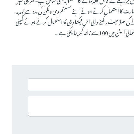
 مہارت کا استعمال کرتے ہوئے اپنے سسٹم دی ولکن کی مدد سے تہہ بہ
ٹوں کے اندر گھر تعمیر کرنے کی صلاحیت رکھنے والی اس ٹیکنالوجی کا استعمال کرتے ہوئے کمپنی