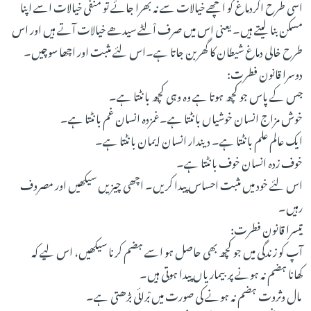
اسی طرح اگردماغ کو اچھے خیالات سے نہ بھرا جائے تو منفی خیالات اسے اپنا
مسکن بنا لیتے ہیں۔ یعنی اس میں صرف اْلٹے سیدھے خیالات آتے ہیں اور اس
طرح خالی دماغ شیطان کا گھربن جاتا ہے۔اس لئے مثبت اور اچھا سوچیں۔
دوسرا قانون فطرت:
جس کے پاس جو کچھ ہوتا ہے وہ وہی کچھ بانٹتا ہے۔
خوش مزاج انسان خوشیاں بانٹتا ہے۔غمزدہ انسان غم بانٹتا ہے۔
ایک عالم علم بانٹتا ہے۔ دیندار انسان ایمان بانٹتا ہے۔
خوف زدہ انسان خوف بانٹتا ہے۔
اس لئے خود میں مثبت احساس پیدا کریں۔ اچھی چیزیں سیکھیں اور مصروف
رہیں۔
تیسرا قانون فطرت:
آپ کو زندگی میں جو کچھ بھی حاصل ہو اسے ہضم کرنا سیکھیں، اس لیے کہ
کھانا ہضم نہ ہونے پربیماریاں پیدا ہوتی ہیں۔
مال وثروت ہضم نہ ہونے کی صورت میں بْرائی بڑھتی ہے۔