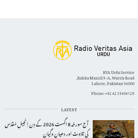
RVA Urdu Service
Rabita Manzil 9-A, Warris Road,
Lahore, Pakistan 54000
Phone: +92 42 35404129
LATEST
آج مورخہ 8 اگست 2026 کے دِن اِنجیلِ مُقدّس
کی تلاوت اور دھیان وگیان