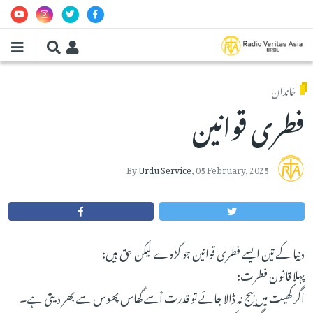
Skip to main conten
خاندان
فطری قوانین
By
Urdu Service
,
05 February, 2025
دنیا کے تین ایسے فطری قوانین جو کڑوے لیکن حق ہیں:
پہلا قانون فطرت:
اگر کھیت میں بیج نہ ڈالا جائے تو قدرت اْسے گھاس پھوس سے بھر دیتی ہے۔