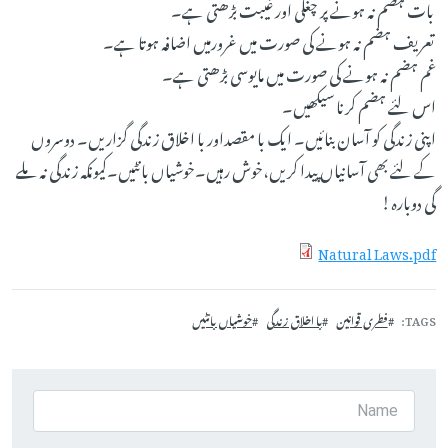
بات ہضم نہ ہونے پر چغلی اور غیبت بڑھتی ہے۔
تعریف ہضم نہ ہونے کی صورت میں غرورمیں اضافہ ہوتا ہے۔
غم ہضم نہ ہونے کی صورت میں مایوسی بڑھتی ہے۔
اس لئے ہضم کرنا سیکھیں۔
اپنی زندگی کو آسان بنائیں۔ ایک با مقصداور با اخلاق زندگی گزاریں۔ دوسروں
کے لئے بھی آسانیاں پیدا کریں،خوش رہیں۔خوشیاں بانٹیں۔کیونکہ زندگی نہ ملے
گی دوبارہ!
Natural Laws.pdf
TAGS
فطری قوانین
با اخلاق زندگی
خوشیاں بانٹیں