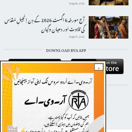
Aug 08, 2026
آج مورخہ 6 اگست 2026 کے دِن اِنجیلِ مُقدّس
کی تلاوت اور دھیان وگیان
Aug 07, 2026
DOWNLOAD RVA APP
×
STAY CONNECTED WITH US!