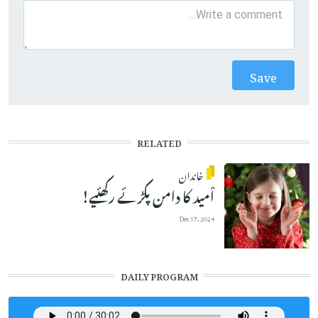
RELATED
خاندان
اْمید کا دامن پکڑئے رکھئیے!
Dec 17, 2024
DAILY PROGRAM