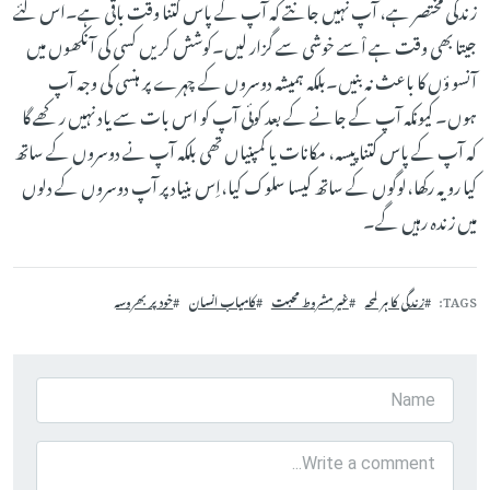
زندگی مختصر ہے، آپ نہیں جانتے کہ آپ کے پاس کتنا وقت باقی ہے۔اس لئے
جیتا بھی وقت ہے اْسے خوشی سے گزار لیں۔کوشش کریں کسی کی آنکھوں میں
آنسو ؤں کا باعث نہ بنیں۔بلکہ ہمیشہ دوسروں کے چہرے پر ہنسی کی وجہ آپ
ہوں۔ کیونکہ آپ کے جانے کے بعد کوئی آپ کو اس بات سے یاد نہیں رکھے گا
کہ آپ کے پاس کتنا پیسہ، مکانات یا کمپنیاں تھی بلکہ آپ نے دوسروں کے ساتھ
کیا رویہ رکھا،لوگوں کے ساتھ کیسا سلوک کیا،اِس بنیاد پر آپ دوسروں کے دلوں
میں زندہ رہیں گے۔
TAGS
زندگی کا ہر لمحہ
غیر مشروط محبت
کامیاب انسان
خود پر بھروسہ