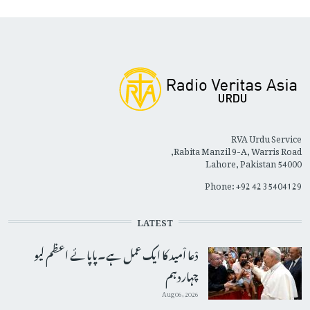
RVA Urdu Service
Rabita Manzil 9-A, Warris Road,
Lahore, Pakistan 54000
Phone: +92 42 35404129
LATEST
دْعا اْمید کا ایک عمل ہے۔پاپائے اعظم لیو
چہاردہم
Aug 06, 2026