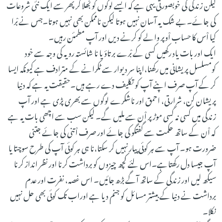
لیکن زندگی کی خوبصورتی یہی ہے کہ ایسے لوگوں کو بْھلا کر پھر سے ایک نئی شروعات
کی جائے۔بے شک یہ آسان نہیں ہوتا لیکن ناممکن بھی نہیں ہوتا۔جس نے بْرا
کیا اْس کا حساب اْوپر والے کو کرنے دیں اور آپ مطمئن رہیں۔
ایک اور بات یاد رکھیں کسی کے بْرے برتاؤ یا نا شائستہ رویہ کی وجہ سے خود
کومسلسل پریشانی میں رکھنا،اپنا سر دیوار سے ٹکرانے کے مترادف ہے کیونکہ ایسا
کر کے آپ صرف اپنے آپ کو تکلیف دے رہے ہیں۔حقیقت یہ ہے کہ دنیا
پریشان کن، شرارتی، احمق اور ناشکرے لوگوں سے بھری پڑی ہے اور آپ
زندگی میں کسی نہ کسی موڑ پر اْن سے ملیں گے۔ لیکن سب سے اچھی بات یہ ہے
کہ اْن کے ساتھ حکمت سے گفتگو کی جائے اور صرف اْتنی کی جائے جتنی
ضرورت ہو۔ آپ سے ہر کوئی پیار نہیں کر سکتا،نا ہی ہر کوئی آپ کی طرح سوچتا یا
آپ جیسا دل رکھتاہے۔اس لئے کچھ چیزوں کو برداشت کرنا اور نظر انداز کرنا
سیکھ لیں اور زندگی کے ساتھ آگے بڑھ جائیں۔ اس غصہ، نفرت اور عدم
برداشت نے دنیا کے بیشتر مسائل کو جنم دیا ہے اوراب تک کوئی بھی حل نہیں
نکلا۔