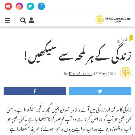
Skip to main conten
خاندان
زندگی کے ہر لمحہ سے سیکھیں!
By
Urdu Service
,
18 May, 2024
زندگی کا ہر لمحہ اور زندگی میں آنے والا ہر انسان ہمیں کچھ نہ کچھ سیکھاتا ہے۔یعنی
کوئی بھی جو آپ کو ناراض کرتا ہے وہ آپ کو صبر کر ناسیکھارہا ہے۔کوئی بھی جو
آپ کو چھوڑ دیتا ہے وہ آپ کو اپنے پیروں پر کھڑا ہونے کا طریقہ سیکھارہا ہے۔