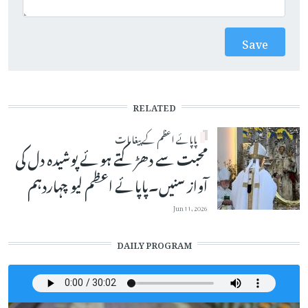
RELATED
پاپائے اعظم کے پیغامات
محبت سے دھڑکتے ہوئے پوشیدہ دل کی
آواز سنیں۔پاپائے اعظم لیو چہاردہم
Jun 11, 2026
DAILY PROGRAM