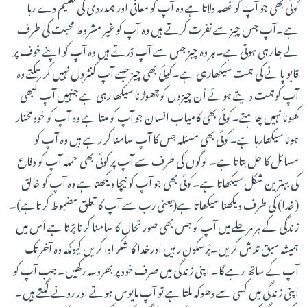
کوئی بھی جو آپ کو غصہ دلاتا ہے وہ آپ کو معافی اور ہمدردی کی تعلیم دے رہا
ہے۔آپ جس چیز سے نفرت کرتے ہیں وہ آپ کو غیر مشروط محبت کی طرف
لے جا رہی ہوتی ہے۔ہر وہ چیز جس سے آپ ڈرتے ہیں وہ آپ کو اپنے خوف پر
قابو پانے کی ہمت سیکھارہی ہے۔کوئی بھی چیز جسے آپ کنٹرول نہیں کر سکتے وہ
آپ کوہمت د یتے ہوئے اْن چیزوں کوچھوڑنا سیکھا رہی ہے جنہیں آپ کبھی
کھونا نہیں چاہتے۔کوئی بھی کامیاب انسان جو آپ کو ملتا ہے وہ آپ کو خود مختار
ہونا سیکھارہا ہے۔کوئی بھی مسئلہ جس کا آپ سامنا کر رہے ہیں وہ آپ کو
مسائل کا حل بتاتا ہے۔ لوگوں کی طرف سے آپ پر کوئی بھی حملہ آپ کو دفاع
کی بہترین شکل سیکھاتا ہے۔کوئی بھی جو آپ کو نیچا دیکھتا ہے وہ آپ کو خالق
(خدا) کی طرف دیکھنا سیکھاتا ہے(یعنی رب سے آپ کا تعلق مضبوط کرتاہے)۔
زندگی کے ہر مرحلے میں آپ کو جس بھی صورتحال کا سامنا کرنا پڑتا ہے اْس میں
ہمیشہ سبق تلاش کریں۔پْرسکون ر ہیں اورخدا کا شکر ادا کریں کیونکہ وہ آخر تک
آپ کے ساتھ رہے گا۔ اپنی زندگی میں صرف خود پر بھروسہ رکھیں۔ جب آپ کو
اپنی زندگی میں کسی سے دھوکہ ملتا ہے تو آپ مایوس ہوتے اور رونے لگتے ہیں۔