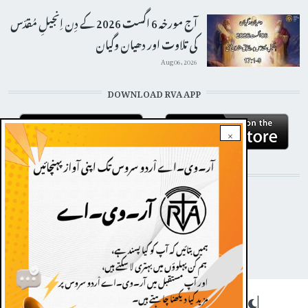
آج مورخہ 6 اگست 2026 کے دِن اِنجیلِ مُقدّس
کی تلاوت اور دھیان وگیان
Aug 06, 2026
DOWNLOAD RVA APP
×
STAY CONNECTED WITH US!
Dark theme
|
FOOTER