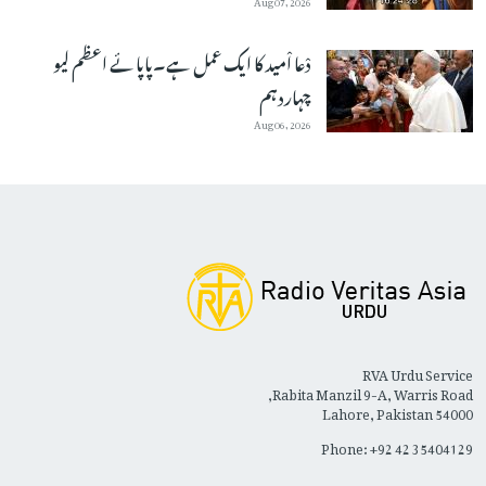
دْعا اْمید کا ایک عمل ہے۔پاپائے اعظم لیو
چہاردہم
Aug 06, 2026
RVA Urdu Service
Rabita Manzil 9-A, Warris Road,
Lahore, Pakistan 54000
Phone: +92 42 35404129