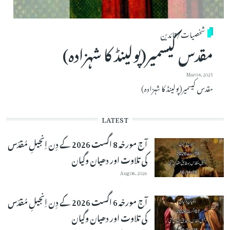
شخصیات/قائدین
مقدس کیسمیر(پولینڈ کا شہزادہ)
Mar 04, 2025
مقدس کیسمیر(پولینڈ کا شہزادہ)
LATEST
آج مورخہ 8 اگست 2026 کے دِن اِنجیلِ مُقدّس
کی تلاوت اور دھیان وگیان
Aug 08, 2026
آج مورخہ 6 اگست 2026 کے دِن اِنجیلِ مُقدّس
کی تلاوت اور دھیان وگیان
Aug 07, 2026