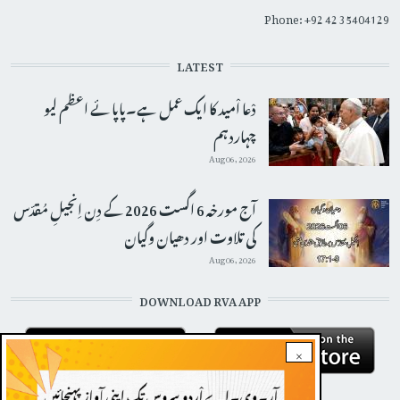
Phone: +92 42 35404129
LATEST
دْعا اْمید کا ایک عمل ہے۔پاپائے اعظم لیو
چہاردہم
Aug 06, 2026
آج مورخہ 6 اگست 2026 کے دِن اِنجیلِ مُقدّس
کی تلاوت اور دھیان وگیان
Aug 06, 2026
DOWNLOAD RVA APP
×