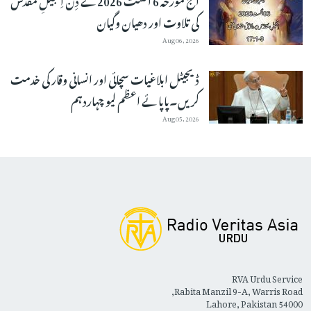
کی تلاوت اور دھیان وگیان
Aug 06, 2026
ڈیجیٹل ابلاغیات سچائی اور انسانی وقار کی خدمت
کریں۔پاپائے اعظم لیو چہاردہم
Aug 05, 2026
RVA Urdu Service
Rabita Manzil 9-A, Warris Road,
Lahore, Pakistan 54000