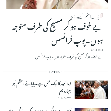
پاپائے اعظم کے پیغامات
بے خوف ہو کر مسیح کی طرف متوجہ
ہوں۔پوپ فرانسس
Jun 24, 2024
بے خوف ہو کر مسیح کی طرف متوجہ ہوں۔پوپ فرانسس
LATEST
دْعا اْمید کا ایک عمل ہے۔پاپائے اعظم لیو
چہاردہم
Aug 06, 2026
آج مورخہ 6 اگست 2026 کے دِن اِنجیلِ مُقدّس