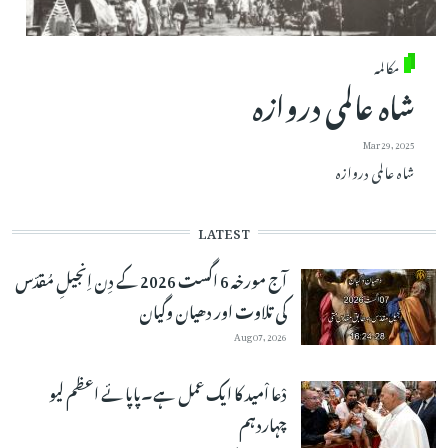
مکالمہ
شاہ عالمی دروازہ
Mar 29, 2025
شاہ عالمی دروازہ
LATEST
آج مورخہ 6 اگست 2026 کے دِن اِنجیلِ مُقدّس
کی تلاوت اور دھیان وگیان
Aug 07, 2026
دْعا اْمید کا ایک عمل ہے۔پاپائے اعظم لیو
چہاردہم
Aug 06, 2026