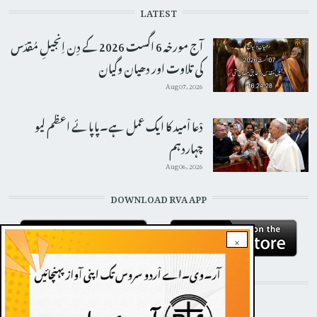
LATEST
آج مورخہ 6 اگست 2026 کے دِن اِنجیلِ مُقدّس
کی تلاوت اور دھیان وگیان
Aug 07, 2026
دْعا اْمید کا ایک عمل ہے۔پاپائے اعظم لیو
چہاردہم
Aug 06, 2026
DOWNLOAD RVA APP
×
STAY CONNECTED WITH US!