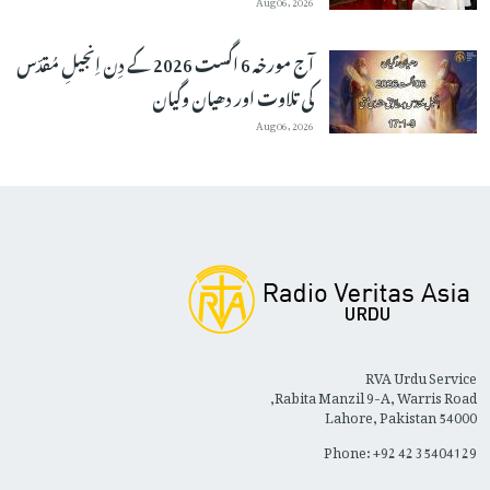
آج مورخہ 6 اگست 2026 کے دِن اِنجیلِ مُقدّس
کی تلاوت اور دھیان وگیان
Aug 06, 2026
RVA Urdu Service
Rabita Manzil 9-A, Warris Road,
Lahore, Pakistan 54000
Phone: +92 42 35404129