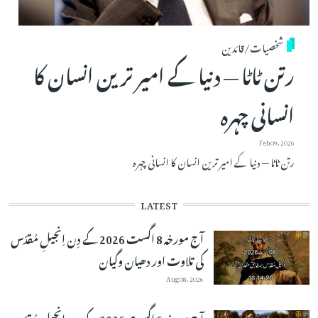
شخصیات/قائدین
رتن ٹاٹا — دنیا کے امیر ترین انسان کا
انسانی چہرہ
Feb 09, 2026
رتن ٹاٹا — دنیا کے امیر ترین انسان کا انسانی چہرہ
LATEST
آج مورخہ 8 اگست 2026 کے دِن اِنجیلِ مُقدّس
کی تلاوت اور دھیان وگیان
Aug 08, 2026
آج مورخہ 6 اگست 2026 کے دِن اِنجیلِ مُقدّس