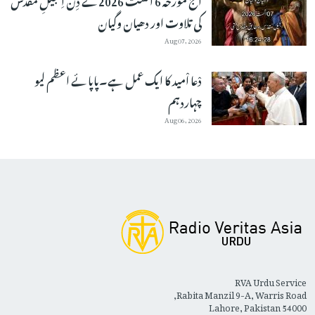
کی تلاوت اور دھیان وگیان
Aug 07, 2026
دْعا اْمید کا ایک عمل ہے۔پاپائے اعظم لیو
چہاردہم
Aug 06, 2026
RVA Urdu Service
Rabita Manzil 9-A, Warris Road,
Lahore, Pakistan 54000