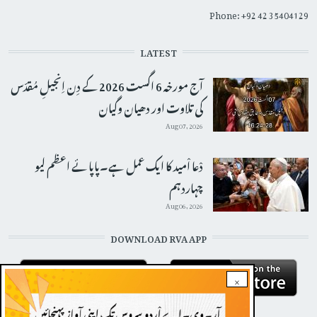
Phone: +92 42 35404129
LATEST
آج مورخہ 6 اگست 2026 کے دِن اِنجیلِ مُقدّس
کی تلاوت اور دھیان وگیان
Aug 07, 2026
دْعا اْمید کا ایک عمل ہے۔پاپائے اعظم لیو
چہاردہم
Aug 06, 2026
DOWNLOAD RVA APP
×