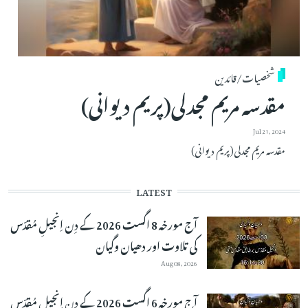
شخصیات/قائدین
مقدسہ مریم مجدلی(پریم دیوانی)
Jul 21, 2024
مقدسہ مریم مجدلی(پریم دیوانی)
LATEST
آج مورخہ 8 اگست 2026 کے دِن اِنجیلِ مُقدّس
کی تلاوت اور دھیان وگیان
Aug 08, 2026
آج مورخہ 6 اگست 2026 کے دِن اِنجیلِ مُقدّس