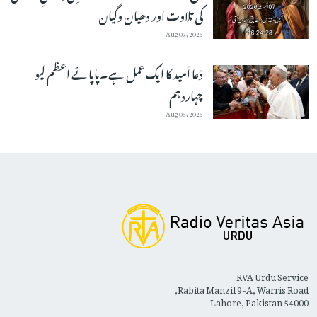
کی تلاوت اور دھیان وگیان
Aug 07, 2026
دْعا اْمید کا ایک عمل ہے۔پاپائے اعظم لیو
چہاردہم
Aug 06, 2026
RVA Urdu Service
Rabita Manzil 9-A, Warris Road,
Lahore, Pakistan 54000